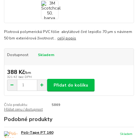
Plotrová polymerická PVC fólie akrylátové čiré lepidlo 70 µm s návinem
50 bm exteriérová životnost...
celý popis
Dostupnost
Skladem
388 Kč
/
bm
321 Kč
bez DPH
Přidat do košíku
Číslo produktu:
5869
Hlídat cenu / dostupnost
Podobné produkty
Poli-Tape PT 160
Skladem