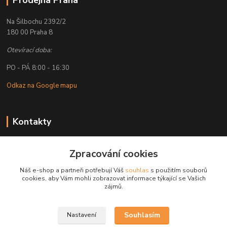
Prodejna Praha
Na Šilbochu 2392/2
180 00 Praha 8
Otevírací doba:
PO - PÁ 8:00 - 16:30
Odkaz na Google mapu
Kontakty
Petr Lapka
+ 420 608 777 028
Zpracování cookies
(Po-Pá, 8-16:30 hod.)
Náš e-shop a partneři potřebují Váš
souhlas
s použitím souborů
cookies, aby Vám mohli zobrazovat informace týkající se Vašich
obchod@golemreklama.cz
zájmů.
Souhlasím
Nastavení