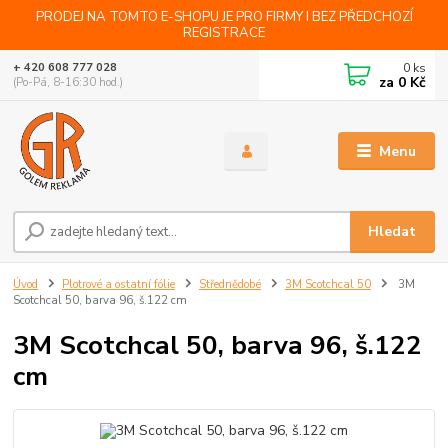
PRODEJ NA TOMTO E-SHOPU JE PRO FIRMY I BEZ PŘEDCHOZÍ
REGISTRACE
0
ks
+ 420 608 777 028
za
0 Kč
(Po-Pá, 8-16:30 hod.)
Menu
Hledat
Úvod
Plotrové a ostatní fólie
Střednědobé
3M Scotchcal 50
3M
Scotchcal 50, barva 96, š.122 cm
3M Scotchcal 50, barva 96, š.122
cm