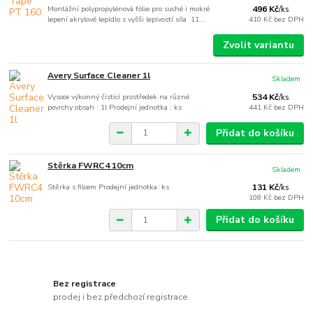
Montážní polypropylénová fólie pro suché i mokré
496 Kč
/
ks
lepení akrylové lepidlo s vyšši lepivostí síla 11...
410 Kč
bez DPH
Zvolit variantu
Avery Surface Cleaner 1l
Skladem
Vysoce výkonný čisticí prostředek na různé
534 Kč
/
ks
povrchy obsah : 1l Prodejní jednotka : ks
441 Kč
bez DPH
Přidat do košíku
Stěrka FWRC4 10cm
Skladem
Stěrka s filcem Prodejní jednotka: ks
131 Kč
/
ks
108 Kč
bez DPH
Přidat do košíku
Bez registrace
prodej i bez předchozí registrace