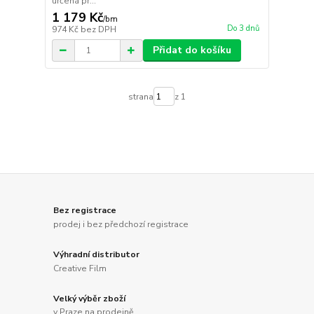
určená pr...
1 179 Kč
/
bm
Do 3 dnů
974 Kč
bez DPH
Přidat do košíku
strana
z 1
Bez registrace
prodej i bez předchozí registrace
Výhradní distributor
Creative Film
Velký výběr zboží
v Praze na prodejně