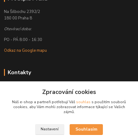
Na Šilbochu 2392/2
180 00 Praha 8
Otevírací doba:
PO - PÁ 8:00 - 16:30
Odkaz na Google mapu
Kontakty
Petr Lapka
+ 420 608 777 028
Zpracování cookies
(Po-Pá, 8-16:30 hod.)
Náš e-shop a partneři potřebují Váš
souhlas
s použitím souborů
cookies, aby Vám mohli zobrazovat informace týkající se Vašich
obchod@golemreklama.cz
zájmů.
Souhlasím
Nastavení