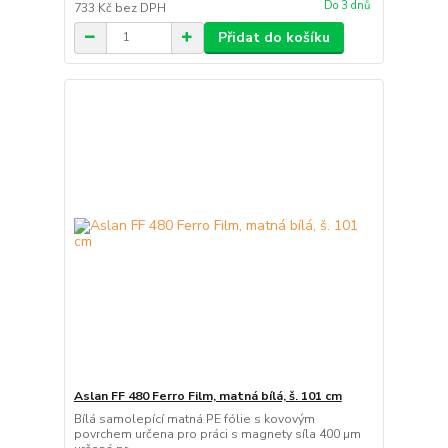
Do 3 dnů
733 Kč
bez DPH
Přidat do košíku
Aslan FF 480 Ferro Film, matná bílá, š. 101 cm
Bílá samolepící matná PE fólie s kovovým
povrchem určena pro práci s magnety síla 400 µm