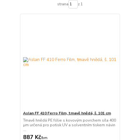
strana
z 1
Aslan FF 410 Ferro Film, tmavě hnědá, š. 101 cm
Tmavě hnědá PE fólie s kovovým povrchem síla 400
µm určená pro potisk UV a solventním tiskem návin
...
887 Kč
/
bm