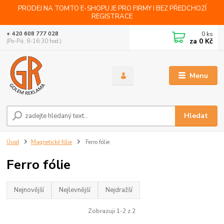
PRODEJ NA TOMTO E-SHOPU JE PRO FIRMY I BEZ PŘEDCHOZÍ
REGISTRACE
0
ks
+ 420 608 777 028
za
0 Kč
(Po-Pá, 8-16:30 hod.)
Menu
Hledat
Úvod
Magnetické fólie
Ferro fólie
Ferro fólie
Nejnovější
Nejlevnější
Nejdražší
Zobrazuji 1-2 z 2