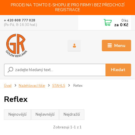
PRODEJ NA TOMTO E-SHOPU JE PRO FIRMY I BEZ PŘEDCHOZÍ
REGISTRACE
0
ks
+ 420 608 777 028
za
0 Kč
(Po-Pá, 8-16:30 hod.)
Menu
Hledat
Úvod
Nažehlovací fólie
STAHLS
Reflex
Reflex
Nejnovější
Nejlevnější
Nejdražší
Zobrazuji 1-1 z 1