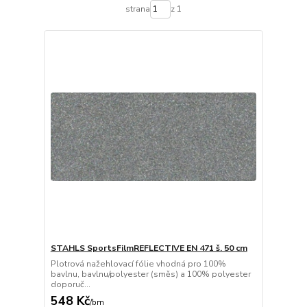
strana
z 1
STAHLS SportsFilmREFLECTIVE EN 471 š. 50 cm
Plotrová nažehlovací fólie vhodná pro 100%
bavlnu, bavlnu/polyester (směs) a 100% polyester
doporuč...
548 Kč
/
bm