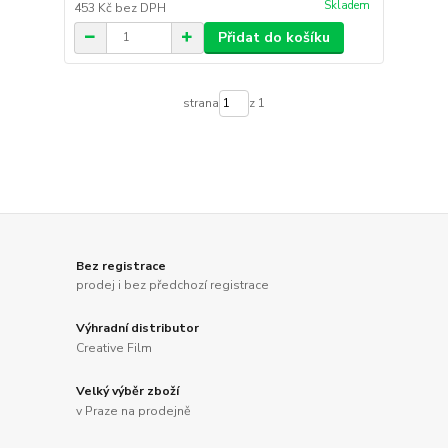
Skladem
453 Kč
bez DPH
Přidat do košíku
strana
z 1
Bez registrace
prodej i bez předchozí registrace
Výhradní distributor
Creative Film
Velký výběr zboží
v Praze na prodejně