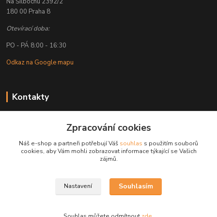
Na Šilbochu 2392/2
180 00 Praha 8
Otevírací doba:
PO - PÁ 8:00 - 16:30
Odkaz na Google mapu
Kontakty
Petr Lapka
Zpracování cookies
+ 420 608 777 028
(Po-Pá, 8-16:30 hod.)
Náš e-shop a partneři potřebují Váš
souhlas
s použitím souborů
cookies, aby Vám mohli zobrazovat informace týkající se Vašich
obchod@golemreklama.cz
zájmů.
Souhlasím
Nastavení
Souhlas můžete odmítnout
zde
.