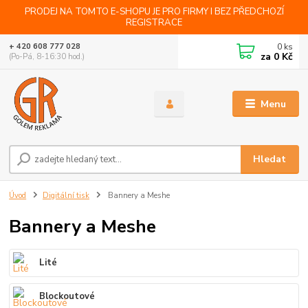
PRODEJ NA TOMTO E-SHOPU JE PRO FIRMY I BEZ PŘEDCHOZÍ
REGISTRACE
0
ks
+ 420 608 777 028
za
0 Kč
(Po-Pá, 8-16:30 hod.)
Menu
Hledat
Úvod
Digitální tisk
Bannery a Meshe
Bannery a Meshe
Lité
Blockoutové