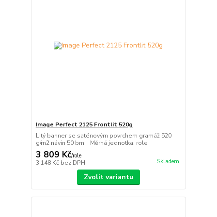
Image Perfect 2125 Frontlit 520g
Litý banner se saténovým povrchem gramáž 520
g/m2 návin 50 bm Měrná jednotka: role
3 809 Kč
/
role
Skladem
3 148 Kč
bez DPH
Zvolit variantu