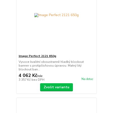
Image Perfect 2121 650g
Vysoce kvalitní oboustranně hladký blockout
banner s protiplísňovou úpravou. Matný litý
blockout ban...
4 062 Kč
/
role
Na dotaz
3 357 Kč
bez DPH
Zvolit variantu