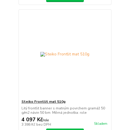
Steiko Frontlit mat 510g
Litý frontlit banner s matným povrchem gramáž 50
g/m2 návin 50 bm Měrná jednotka: role
4 097 Kč
/
role
Skladem
3 386 Kč
bez DPH