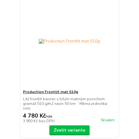
Production Frontlit mat 510g
Litý frontlit banner s bílým matrným povrchem
gramáž 510 g/m2 návin 50 bm Měrná jednotka:
role
4 780 Kč
/
role
Skladem
3 950 Kč
bez DPH
Zvolit variantu