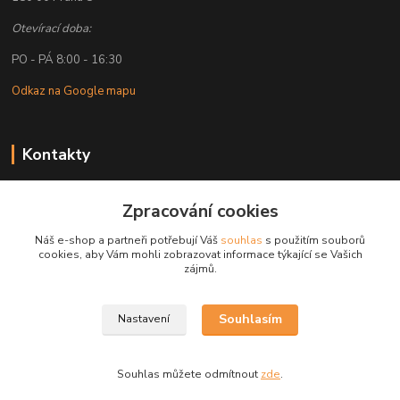
Otevírací doba:
PO - PÁ 8:00 - 16:30
Odkaz na Google mapu
Kontakty
Petr Lapka
+ 420 608 777 028
Zpracování cookies
(Po-Pá, 8-16:30 hod.)
Náš e-shop a partneři potřebují Váš
souhlas
s použitím souborů
cookies, aby Vám mohli zobrazovat informace týkající se Vašich
obchod@golemreklama.cz
zájmů.
Souhlasím
Nastavení
Souhlas můžete odmítnout
zde
.
Vytvořeno na
Eshop-rychle.cz