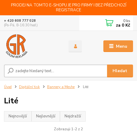
PRODEJ NA TOMTO E-SHOPU JE PRO FIRMY I BEZ PŘEDCHOZÍ
REGISTRACE
0
ks
+ 420 608 777 028
za
0 Kč
(Po-Pá, 8-16:30 hod.)
Menu
Hledat
Úvod
Digitální tisk
Bannery a Meshe
Lité
Lité
Nejnovější
Nejlevnější
Nejdražší
Zobrazuji 1-2 z 2