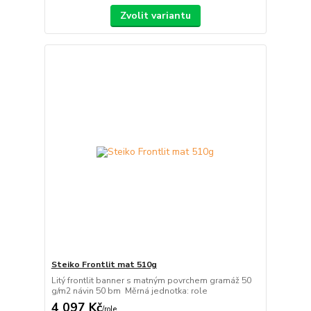
Zvolit variantu
Steiko Frontlit mat 510g
Litý frontlit banner s matným povrchem gramáž 50
g/m2 návin 50 bm Měrná jednotka: role
4 097 Kč
/
role