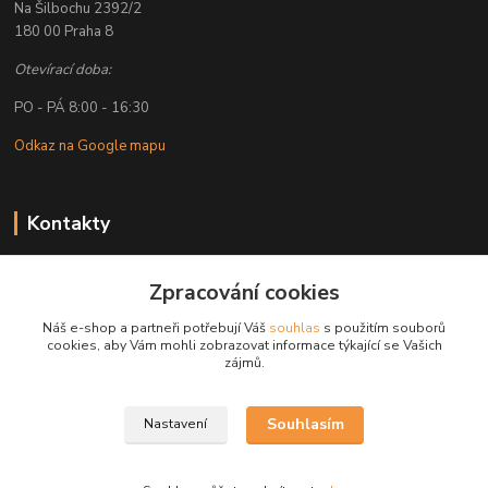
Na Šilbochu 2392/2
180 00 Praha 8
Otevírací doba:
PO - PÁ 8:00 - 16:30
Odkaz na Google mapu
Kontakty
Petr Lapka
+ 420 608 777 028
Zpracování cookies
(Po-Pá, 8-16:30 hod.)
Náš e-shop a partneři potřebují Váš
souhlas
s použitím souborů
cookies, aby Vám mohli zobrazovat informace týkající se Vašich
obchod@golemreklama.cz
zájmů.
Souhlasím
Nastavení