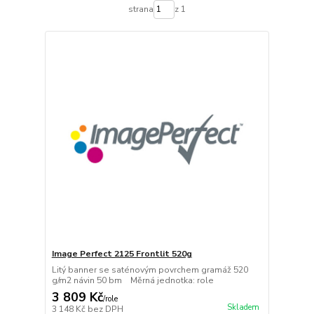
strana
z 1
Image Perfect 2125 Frontlit 520g
Litý banner se saténovým povrchem gramáž 520
g/m2 návin 50 bm Měrná jednotka: role
3 809 Kč
/
role
Skladem
3 148 Kč
bez DPH