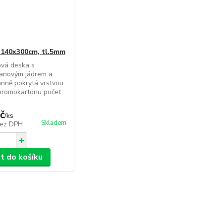
140x300cm, tl.5mm
ová deska s
tanovým jádrem a
nně pokrytá vrstvou
hromokartónu počet
č
/
ks
Skladem
ez DPH
at do košíku