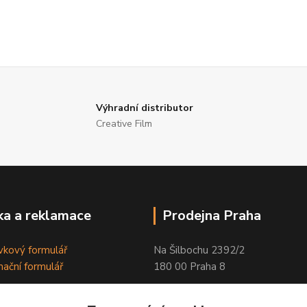
Výhradní distributor
Creative Film
a a reklamace
Prodejna Praha
kový formulář
Na Šilbochu 2392/2
ační formulář
180 00 Praha 8
Otevírací doba: