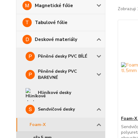
Magnetické fólie
Zobrazuji 
Tabulové fólie
Deskové materiály
Pěněné desky PVC BÍLÉ
Pěněné desky PVC
BAREVNÉ
Hliníkové desky
Sendvičové desky
Foam-X 
Foam-X
Sendvič
polyure
síla 5 mm
oboustra