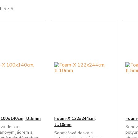
1-5 z 5
100x140cm, tl.5mm
Foam-X 122x244cm,
Foam-
tl.10mm
ová deska s
Sendv
tanovým jádrem a
polyu
Sendvičová deska s
nně pokrytá vrstvou
obous