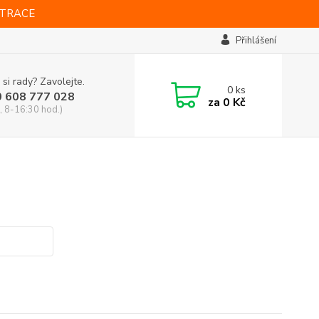
STRACE
Přihlášení
 si rady? Zavolejte.
0
ks
0 608 777 028
za
0 Kč
, 8-16:30 hod.)