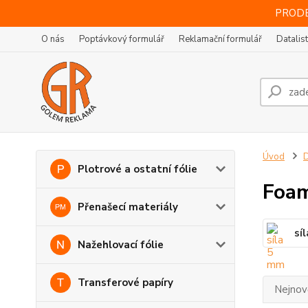
PRODE
O nás
Poptávkový formulář
Reklamační formulář
Datalis
Úvod
D
Plotrové a ostatní fólie
Foa
Přenašecí materiály
sí
Nažehlovací fólie
Transferové papíry
Nejnově