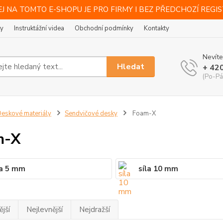
J NA TOMTO E-SHOPU JE PRO FIRMY I BEZ PŘEDCHOZÍ REGI
ty
Instruktážní videa
Obchodní podmínky
Kontakty
Nevíte
Hledat
+ 42
(Po-Pá
eskové materiály
Sendvičové desky
Foam-X
m-X
la 5 mm
síla 10 mm
jší
Nejlevnější
Nejdražší