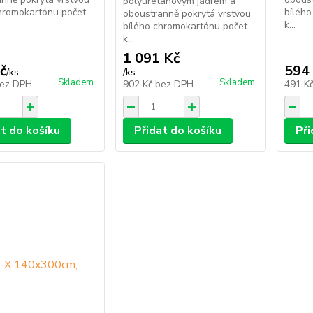
polyuretanovým jádrem a
hromokartónu počet
bíléh
oboustranně pokrytá vrstvou
k...
bílého chromokartónu počet
k...
1 091 Kč
č
594
/
ks
/
ks
Skladem
Skladem
ez DPH
902 Kč
bez DPH
491 K
at do košíku
Přidat do košíku
Při