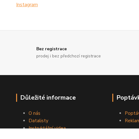
Instagram
Bez registrace
prodej i bez předchozí registrace
Důležité informace
Poptávk
O nás
Poptáv
Datalisty
Reklam
Instruktážní videa
Kontakty