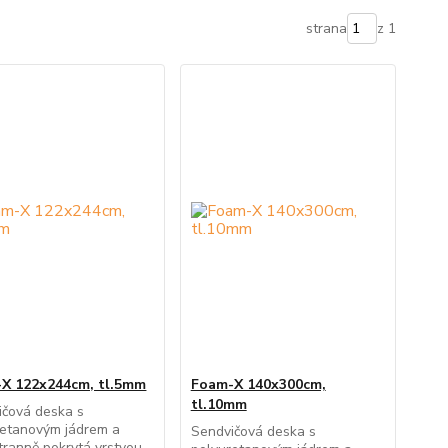
strana
z 1
X 122x244cm, tl.5mm
Foam-X 140x300cm,
tl.10mm
ičová deska s
retanovým jádrem a
Sendvičová deska s
tranně pokrytá vrstvou