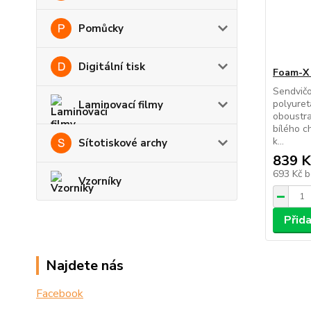
Pomůcky
Digitální tisk
Foam-X 
Sendvič
polyure
Laminovací filmy
oboustra
bílého c
k...
Sítotiskové archy
839 K
693 Kč
b
Vzorníky
Přid
Najdete nás
Facebook