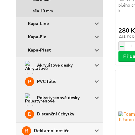
bílého c
k...
síla 10 mm
Kapa-Line
280 K
231 Kč
b
Kapa-Fix
Kapa-Plast
Přid
Akrylátové desky
PVC fólie
Polystyrenové desky
Distanční úchytky
Reklamní nosiče