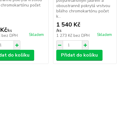
polyuretanovým jádrem a
o chromokartónu počet
oboustranně pokrytá vrstvou
bílého chromokartónu počet
k...
1 540 Kč
 Kč
/
ks
/
ks
Skladem
Skladem
č
bez DPH
1 273 Kč
bez DPH
dat do košíku
Přidat do košíku