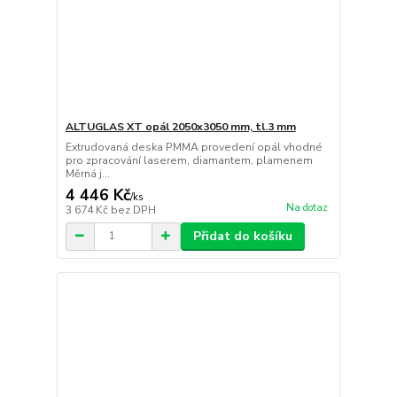
ALTUGLAS XT opál 2050x3050 mm, tl.3 mm
Extrudovaná deska PMMA provedení opál vhodné
pro zpracování laserem, diamantem, plamenem
Měrná j...
4 446 Kč
/
ks
Na dotaz
3 674 Kč
bez DPH
Přidat do košíku