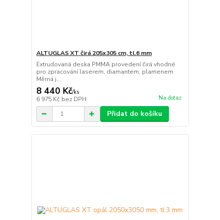
ALTUGLAS XT čirá 205x305 cm, tl.6 mm
Extrudovaná deska PMMA provedení čirá vhodné
pro zpracování laserem, diamantem, plamenem
Měrná j...
8 440 Kč
/
ks
Na dotaz
6 975 Kč
bez DPH
Přidat do košíku