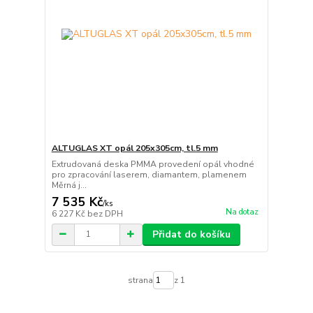
ALTUGLAS XT opál 205x305cm, tl.5 mm
Extrudovaná deska PMMA provedení opál vhodné
pro zpracování laserem, diamantem, plamenem
Měrná j...
7 535 Kč
/
ks
Na dotaz
6 227 Kč
bez DPH
Přidat do košíku
strana
z 1