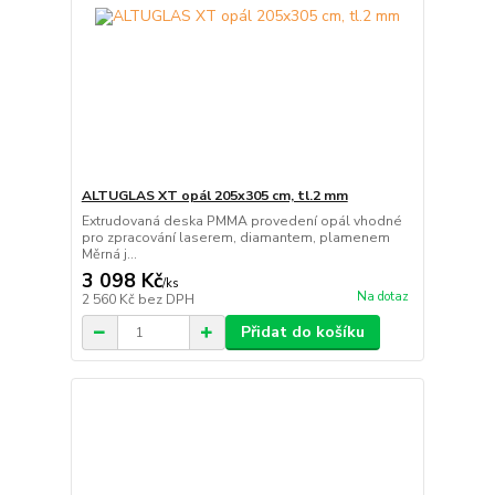
ALTUGLAS XT opál 205x305 cm, tl.2 mm
Extrudovaná deska PMMA provedení opál vhodné
pro zpracování laserem, diamantem, plamenem
Měrná j...
3 098 Kč
/
ks
Na dotaz
2 560 Kč
bez DPH
Přidat do košíku