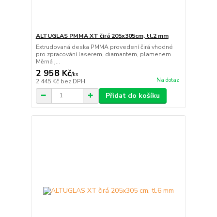
ALTUGLAS PMMA XT čirá 205x305cm, tl.2 mm
Extrudovaná deska PMMA provedení čirá vhodné
pro zpracování laserem, diamantem, plamenem
Měrná j...
2 958 Kč
/
ks
Na dotaz
2 445 Kč
bez DPH
Přidat do košíku