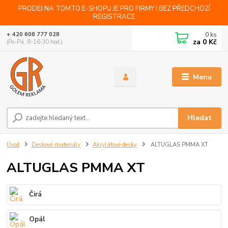
PRODEJ NA TOMTO E-SHOPU JE PRO FIRMY I BEZ PŘEDCHOZÍ
REGISTRACE
0
ks
+ 420 608 777 028
za
0 Kč
(Po-Pá, 8-16:30 hod.)
Menu
Hledat
Úvod
Deskové materiály
Akrylátové desky
ALTUGLAS PMMA XT
ALTUGLAS PMMA XT
Čirá
Opál