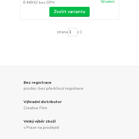
Skladem
8 449 Kč
bez DPH
Zvolit variantu
strana
z 1
Bez registrace
prodej i bez předchozí registrace
Výhradní distributor
Creative Film
Velký výběr zboží
v Praze na prodejně