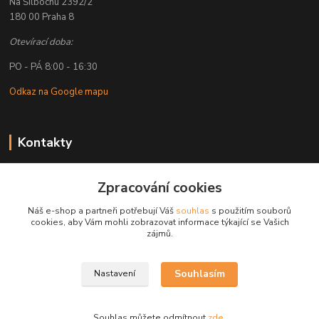
Na Šilbochu 2392/2
180 00 Praha 8
Otevírací doba:
PO - PÁ 8:00 - 16:30
Odkaz na Google mapu
Kontakty
Petr Lapka
Zpracování cookies
+ 420 608 777 028
(Po-Pá, 8-16:30 hod.)
Náš e-shop a partneři potřebují Váš
souhlas
s použitím souborů
cookies, aby Vám mohli zobrazovat informace týkající se Vašich
obchod@golemreklama.cz
zájmů.
Souhlasím
Nastavení
Souhlas můžete odmítnout
zde
.