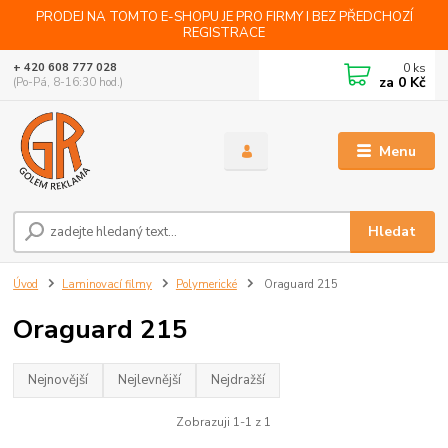
PRODEJ NA TOMTO E-SHOPU JE PRO FIRMY I BEZ PŘEDCHOZÍ
REGISTRACE
0
ks
+ 420 608 777 028
za
0 Kč
(Po-Pá, 8-16:30 hod.)
Menu
Hledat
Úvod
Laminovací filmy
Polymerické
Oraguard 215
Oraguard 215
Nejnovější
Nejlevnější
Nejdražší
Zobrazuji 1-1 z 1