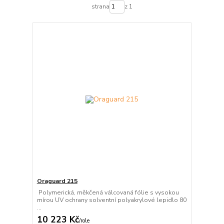
strana
z 1
Oraguard 215
Polymerická, měkčená válcovaná fólie s vysokou
mírou UV ochrany solventní polyakrylové lepidlo 80
...
10 223 Kč
/
role