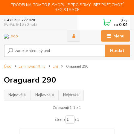
PRODEJ NA TOMTO E-SHOPU JE PRO FIRMY I BEZ PŘEDCHOZÍ
REGISTRACE
0
ks
+ 420 608 777 028
za
0 Kč
(Po-Pá, 8-16:30 hod.)
Menu
Hledat
Úvod
Laminovací filmy
Lité
Oraguard 290
Oraguard 290
Nejnovější
Nejlevnější
Nejdražší
Zobrazuji 1-1 z 1
strana
z 1