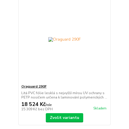
Oraguard 290F
Litá PVC fólie lesklá s nejvyšší mírou UV ochrany s
PETP nosičem určena k laminování polymerických ...
18 524 Kč
/
role
Skladem
15 309 Kč
bez DPH
Zvolit variantu