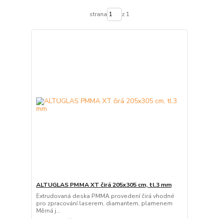
strana
z 1
ALTUGLAS PMMA XT čirá 205x305 cm, tl.3 mm
Extrudovaná deska PMMA provedení čirá vhodné
pro zpracování laserem, diamantem, plamenem
Měrná j...