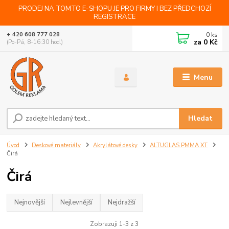
PRODEJ NA TOMTO E-SHOPU JE PRO FIRMY I BEZ PŘEDCHOZÍ
REGISTRACE
0
ks
+ 420 608 777 028
za
0 Kč
(Po-Pá, 8-16:30 hod.)
Menu
Hledat
Úvod
Deskové materiály
Akrylátové desky
ALTUGLAS PMMA XT
Čirá
Čirá
Nejnovější
Nejlevnější
Nejdražší
Zobrazuji 1-3 z 3