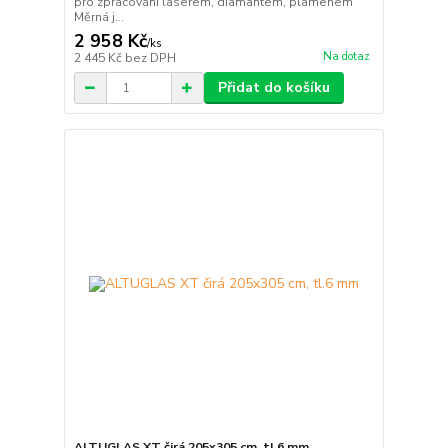
pro zpracování laserem, diamantem, plamenem
Měrná j...
2 958 Kč
/
ks
Na dotaz
2 445 Kč
bez DPH
Přidat do košíku
ALTUGLAS XT čirá 205x305 cm, tl.6 mm