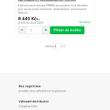
Extrudovaná deska PMMA provedení čirá vhodné
pro zpracování laserem, diamantem, plamenem
Měrná j...
8 440 Kč
/
ks
Na dotaz
6 975 Kč
bez DPH
Přidat do košíku
strana
z 1
Bez registrace
prodej i bez předchozí registrace
Výhradní distributor
Creative Film