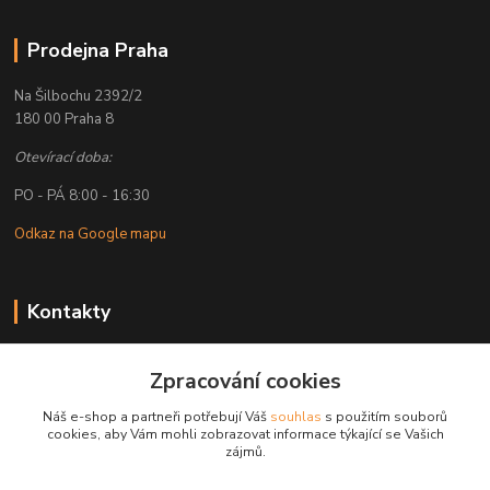
Prodejna Praha
Na Šilbochu 2392/2
180 00 Praha 8
Otevírací doba:
PO - PÁ 8:00 - 16:30
Odkaz na Google mapu
Kontakty
Petr Lapka
Zpracování cookies
+ 420 608 777 028
(Po-Pá, 8-16:30 hod.)
Náš e-shop a partneři potřebují Váš
souhlas
s použitím souborů
cookies, aby Vám mohli zobrazovat informace týkající se Vašich
obchod@golemreklama.cz
zájmů.