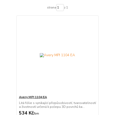
strana
z 1
Avery MPI 1104 EA
Litá fólie s vynikající přizpůsobivostí, tvarovatelností
a životností určená k polepu 3D povrchů ka...
534 Kč
/
bm