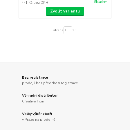
Skladem
441 Kč
bez DPH
Zvolit variantu
strana
z 1
Bez registrace
prodej i bez předchozí registrace
Výhradní distributor
Creative Film
Velký výběr zboží
v Praze na prodejně