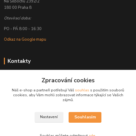
Na Šilbochu 2392/2
180 00 Praha 8
Otevírací doba:
PO - PÁ 8:00 - 16:30
Odkaz na Google mapu
Kontakty
Petr Lapka
Zpracování cookies
+ 420 608 777 028
(Po-Pá, 8-16:30 hod.)
Náš e-shop a partneři potřebují Váš
souhlas
s použitím souborů
cookies, aby Vám mohli zobrazovat informace týkající se Vašich
obchod@golemreklama.cz
zájmů.
Souhlasím
Nastavení
Souhlas můžete odmítnout
zde
.