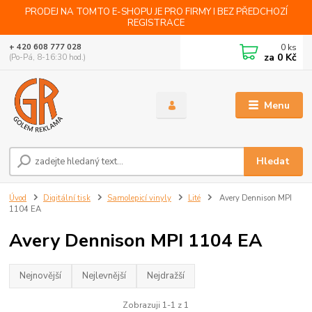
PRODEJ NA TOMTO E-SHOPU JE PRO FIRMY I BEZ PŘEDCHOZÍ
REGISTRACE
0
ks
+ 420 608 777 028
za
0 Kč
(Po-Pá, 8-16:30 hod.)
Menu
Hledat
Úvod
Digitální tisk
Samolepicí vinyly
Lité
Avery Dennison MPI
1104 EA
Avery Dennison MPI 1104 EA
Nejnovější
Nejlevnější
Nejdražší
Zobrazuji 1-1 z 1