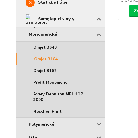
3 573 K
Statické Fólie
Z
Samolepicí vinyly
Monomerické
Orajet 3640
Orajet 3164
Orajet 3162
Profit Monomeric
Avery Dennison MPI HOP
3000
Neschen Print
Polymerické
Lité