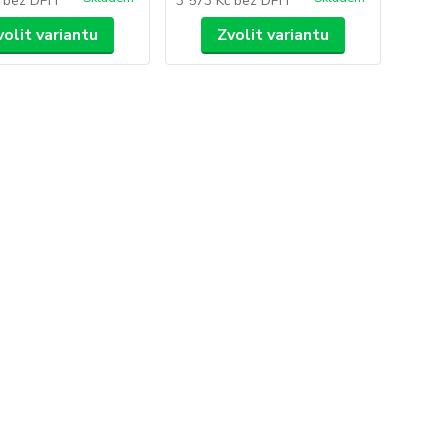
č
bez DPH
3 573 Kč
bez DPH
volit variantu
Zvolit variantu