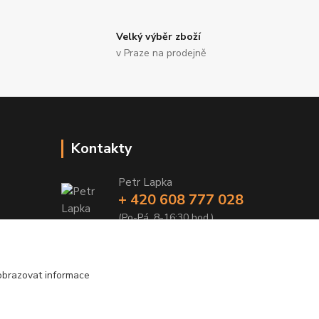
Velký výběr zboží
v Praze na prodejně
Kontakty
Petr Lapka
+ 420 608 777 028
(Po-Pá, 8-16:30 hod.)
obchod@golemreklama.cz
obrazovat informace