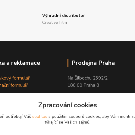
Výhradní distributor
Creative Film
a a reklamace
Prodejna Praha
kový formulář
Na Šilbochu 2392/2
ační formulář
180 00 Praha 8
Otevírací doba:
Zpracování cookies
PO - PÁ 8:00 - 16:30
eři potřebují Váš
souhlas
s použitím souborů cookies, aby Vám mohli z
Odkaz na Google mapu
týkající se Vašich zájmů.