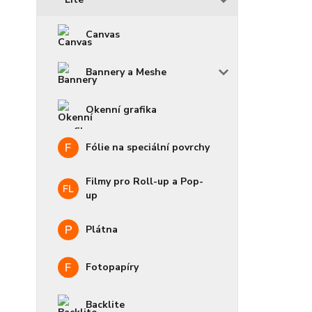
Canvas
Bannery a Meshe
Okenní grafika
Fólie na speciální povrchy
Filmy pro Roll-up a Pop-
up
Plátna
Fotopapíry
Backlite