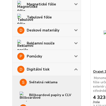
Magnetické fólie
Tabulové fólie
Deskové materiály
Reklamní nosiče
Pomůcky
Digitální tisk
Orajet 
Monomer
Světelná reklama
fólie urč
exteriér
středněd
Billboardové papíry a CLV
4 323
/
role