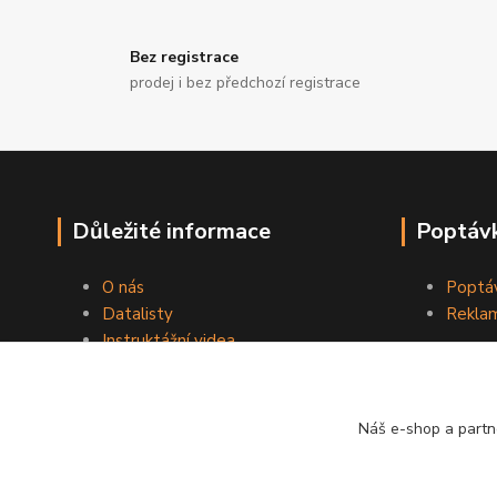
Bez registrace
prodej i bez předchozí registrace
Důležité informace
Poptávk
O nás
Poptáv
Datalisty
Reklam
Instruktážní videa
Kontakty
Obchodní podmínky
Náš e-shop a partn