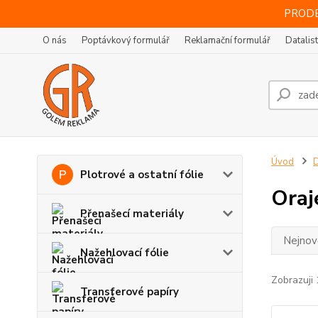
PRODE
O nás
Poptávkový formulář
Reklamační formulář
Datalis
Úvod
D
Plotrové a ostatní fólie
Oraj
Přenašecí materiály
Nejnově
Nažehlovací fólie
Zobrazuji 
Transferové papíry