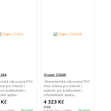
3164
Orajet 3164X
ická válcovaná PVC
Monomerická válcovaná PVC
ena pro interiér i
fólie určena pro interiér i
 pro krátkodobé i
exteriér pro krátkodobé i
obé aplika...
střednědobé aplika...
 Kč
4 323 Kč
/
role
Skladem
Skladem