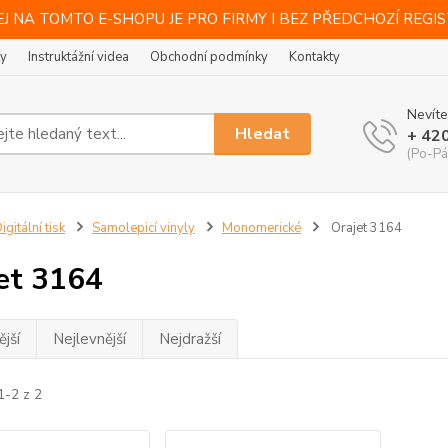
J NA TOMTO E-SHOPU JE PRO FIRMY I BEZ PŘEDCHOZÍ REGI
ty
Instruktážní videa
Obchodní podmínky
Kontakty
Nevíte
Hledat
+ 42
(Po-Pá
igitální tisk
Samolepicí vinyly
Monomerické
Orajet 3164
et 3164
jší
Nejlevnější
Nejdražší
1-2 z 2