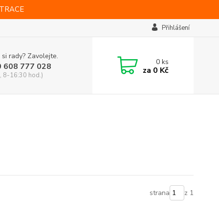
STRACE
Přihlášení
 si rady? Zavolejte.
0
ks
0 608 777 028
za
0 Kč
, 8-16:30 hod.)
strana
z 1