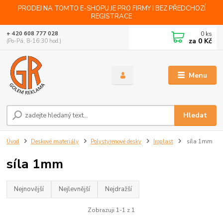
PRODEJ NA TOMTO E-SHOPU JE PRO FIRMY I BEZ PŘEDCHOZÍ
REGISTRACE
0
ks
+ 420 608 777 028
za
0 Kč
(Po-Pá, 8-16:30 hod.)
Menu
Hledat
Úvod
Deskové materiály
Polystyrenové desky
Iroplast
síla 1mm
síla 1mm
Nejnovější
Nejlevnější
Nejdražší
Zobrazuji 1-1 z 1