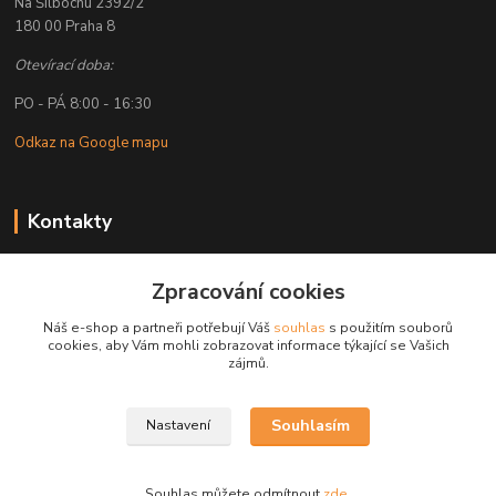
Na Šilbochu 2392/2
180 00 Praha 8
Otevírací doba:
PO - PÁ 8:00 - 16:30
Odkaz na Google mapu
Kontakty
Petr Lapka
Zpracování cookies
+ 420 608 777 028
(Po-Pá, 8-16:30 hod.)
Náš e-shop a partneři potřebují Váš
souhlas
s použitím souborů
cookies, aby Vám mohli zobrazovat informace týkající se Vašich
obchod@golemreklama.cz
zájmů.
Souhlasím
Nastavení
Souhlas můžete odmítnout
zde
.