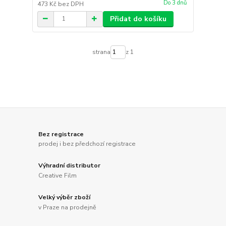
Do 3 dnů
473 Kč
bez DPH
Přidat do košíku
strana
z 1
Bez registrace
prodej i bez předchozí registrace
Výhradní distributor
Creative Film
Velký výběr zboží
v Praze na prodejně