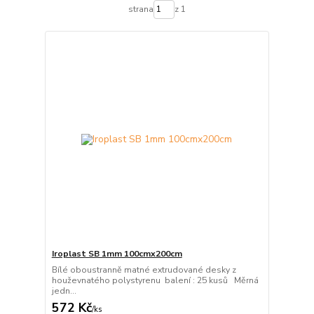
strana
z 1
Iroplast SB 1mm 100cmx200cm
Bílé oboustranně matné extrudované desky z
houževnatého polystyrenu balení : 25 kusů Měrná
jedn...
572 Kč
/
ks