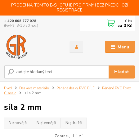
PRODEJ NA TOMTO E-SHOPU JE PRO FIRMY I BEZ PŘEDCHOZÍ
REGISTRACE
0
ks
+ 420 608 777 028
za
0 Kč
(Po-Pá, 8-16:30 hod.)
Menu
Hledat
Úvod
Deskové materiály
Pěněné desky PVC BÍLÉ
Pěněné PVC Forex
Classic
síla 2 mm
síla 2 mm
Nejnovější
Nejlevnější
Nejdražší
Zobrazuji 1-1 z 1