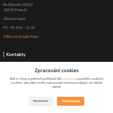
Na Šilbochu 2392/2
180 00 Praha 8
Otevírací doba:
PO - PÁ 8:00 - 16:30
Odkaz na Google mapu
Kontakty
Petr Lapka
Zpracování cookies
+ 420 608 777 028
(Po-Pá, 8-16:30 hod.)
Náš e-shop a partneři potřebují Váš
souhlas
s použitím souborů
cookies, aby Vám mohli zobrazovat informace týkající se Vašich
obchod@golemreklama.cz
zájmů.
Souhlasím
Nastavení