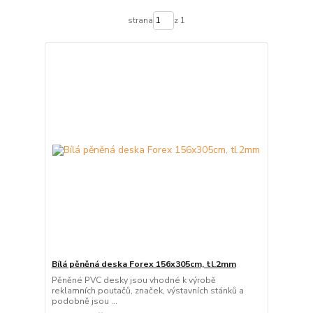
strana
z 1
Bílá pěněná deska Forex 156x305cm, tl.2mm
Pěněné PVC desky jsou vhodné k výrobě
reklamních poutačů, značek, výstavních stánků a
podobně jsou ...