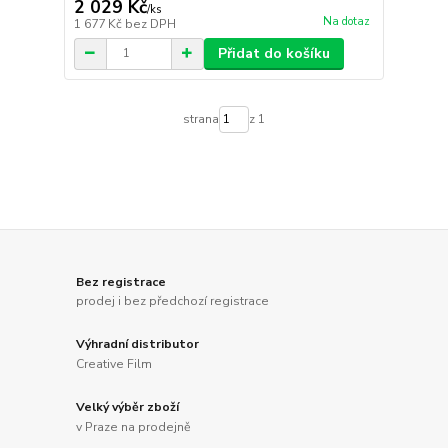
2 029 Kč
/
ks
Na dotaz
1 677 Kč
bez DPH
Přidat do košíku
strana
z 1
Bez registrace
prodej i bez předchozí registrace
Výhradní distributor
Creative Film
Velký výběr zboží
v Praze na prodejně