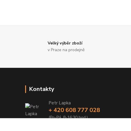
Velký výběr zboží
v Praze na prodejně
Kontakty
Petr Lapka
+ 420 608 777 028
(Po-Pá, 8-16:30 hod.)
obchod@golemreklama.cz