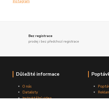
Instagram
Bez registrace
prodej i bez předchozí registrace
Důležité informace
Poptávk
O nás
Poptáv
Datalisty
Reklam
Instruktážní videa
Kontakty