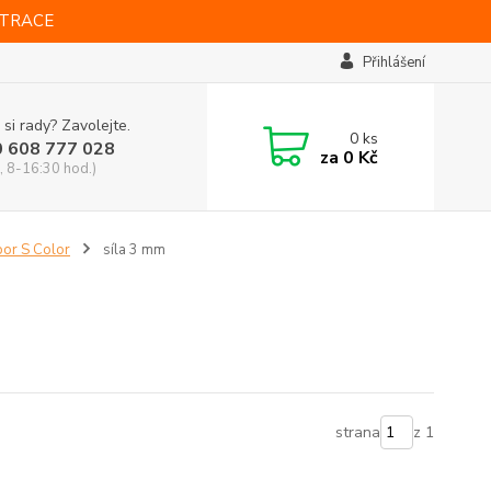
STRACE
Přihlášení
 si rady? Zavolejte.
0
ks
0 608 777 028
za
0 Kč
, 8-16:30 hod.)
or S Color
síla 3 mm
strana
z 1