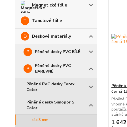
Magnetické fólie
Tabulové fólie
Deskové materiály
Pěněné desky PVC BÍLÉ
Pěněné desky PVC
BAREVNÉ
Pěněné PVC desky Forex
Pěněná 
Color
černá 1
Pěněné 
Pěněné desky Simopor S
vhodné k
Color
poutačů,
stánků a
síla 3 mm
1 642