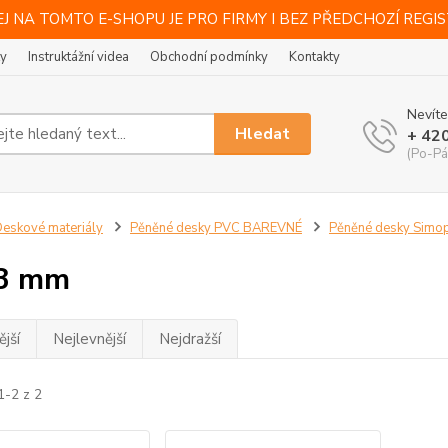
J NA TOMTO E-SHOPU JE PRO FIRMY I BEZ PŘEDCHOZÍ REGI
ty
Instruktážní videa
Obchodní podmínky
Kontakty
Nevíte
Hledat
+ 42
(Po-Pá
eskové materiály
Pěněné desky PVC BAREVNÉ
Pěněné desky Simop
 3 mm
jší
Nejlevnější
Nejdražší
1-2 z 2