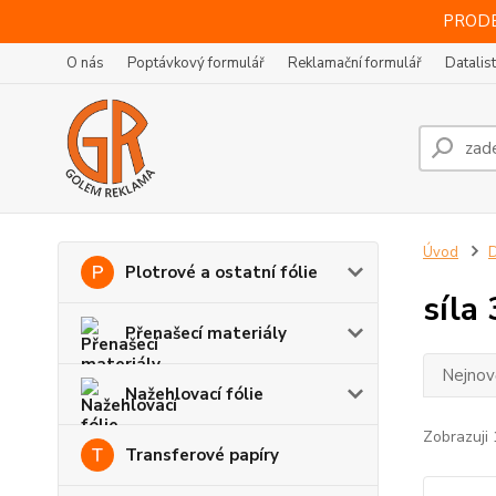
PRODE
O nás
Poptávkový formulář
Reklamační formulář
Datalis
Úvod
D
Plotrové a ostatní fólie
síla
Přenašecí materiály
Nejnově
Nažehlovací fólie
Zobrazuji 
Transferové papíry