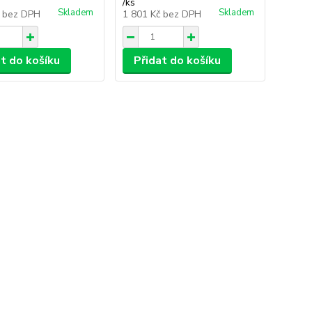
/
ks
Skladem
Skladem
č
bez DPH
1 801 Kč
bez DPH
at do košíku
Přidat do košíku