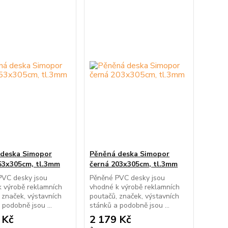
deska Simopor
Pěněná deska Simopor
53x305cm, tl.3mm
černá 203x305cm, tl.3mm
PVC desky jsou
Pěněné PVC desky jsou
 výrobě reklamních
vhodné k výrobě reklamních
 značek, výstavních
poutačů, značek, výstavních
 podobně jsou ...
stánků a podobně jsou ...
 Kč
2 179 Kč