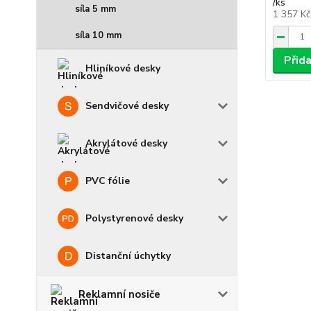
/
ks
síla 5 mm
1 357 K
síla 10 mm
Přid
Hliníkové desky
Sendvičové desky
Akrylátové desky
PVC fólie
Polystyrenové desky
Distanční úchytky
Reklamní nosiče