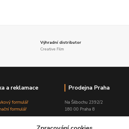
Výhradní distributor
Creative Film
a a reklamace
Prodejna Praha
kový formulář
Na Šilbochu 2392/2
ační formulář
180 00 Praha 8
Otevírací doba:
Zpracování cookies