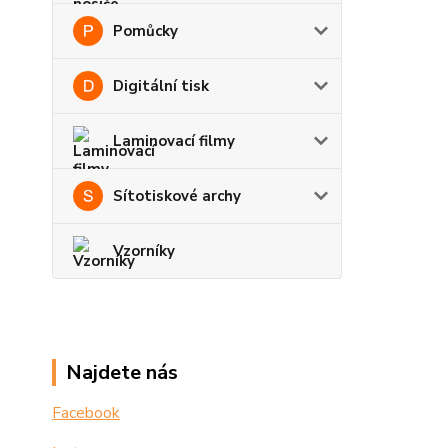
Pomůcky
Digitální tisk
Laminovací filmy
Sítotiskové archy
Vzorníky
Najdete nás
Facebook