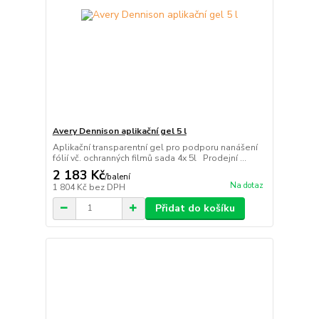
Avery Dennison aplikační gel 5 l
Aplikační transparentní gel pro podporu nanášení
fólií vč. ochranných filmů sada 4x 5l Prodejní ...
2 183 Kč
/
balení
Na dotaz
1 804 Kč
bez DPH
Přidat do košíku