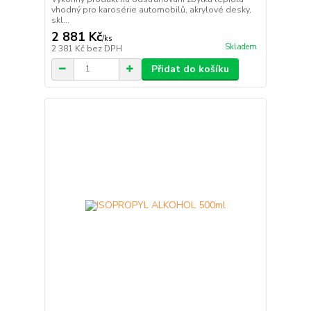
vhodný pro karosérie automobilů, akrylové desky,
skl...
2 881 Kč
/
ks
Skladem
2 381 Kč
bez DPH
Přidat do košíku