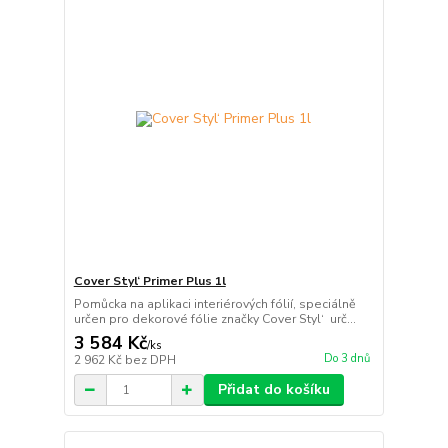
Cover Styl‘ Primer Plus 1l
Pomůcka na aplikaci interiérových fólií, speciálně
určen pro dekorové fólie značky Cover Styl‘ urč...
3 584 Kč
/
ks
Do 3 dnů
2 962 Kč
bez DPH
Přidat do košíku