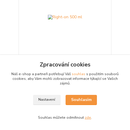
Zpracování cookies
Right-on 500 ml
Aplikační kapalina k usnadnění aplikace samotných
Náš e-shop a partneři potřebují Váš
souhlas
s použitím souborů
fólií eliminuje tvorbu bublin, zvrásnění fólií um...
cookies, aby Vám mohli zobrazovat informace týkající se Vašich
292 Kč
/
ks
zájmů.
Skladem
241 Kč
bez DPH
Přidat do košíku
Souhlasím
Nastavení
Souhlas můžete odmítnout
zde
.