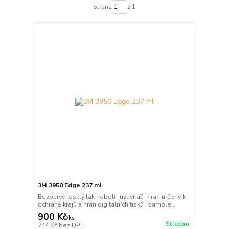
strana
z 1
3M 3950 Edge 237 ml
Bezbarvý lesklý lak neboli "uzavírač" hran určený k
ochraně krajů a hran digitálních tisků i samole...
900 Kč
/
ks
Skladem
744 Kč
bez DPH