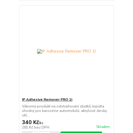
IP Adhesive Remover PRO 1l
Výkonný produkt na odstraňování zbytků lepidla
vhodný pro karosérie automobilů, akrylové desky,
skl...
340 Kč
/
ks
Skladem
281 Kč
bez DPH