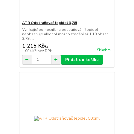
ATR Odstraňovač lepidel 3,78l
Vynikající pomocník na odstraňování lepidel
neobsahuje alkohol možno zředění až 1:10 obsah :
3,78l ...
1 215 Kč
/
ks
Skladem
1 004 Kč
bez DPH
Přidat do košíku