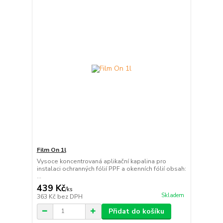
Film On 1l
Vysoce koncentrovaná aplikační kapalina pro
instalaci ochranných fólií PPF a okenních fólií obsah:
...
439 Kč
/
ks
Skladem
363 Kč
bez DPH
Přidat do košíku