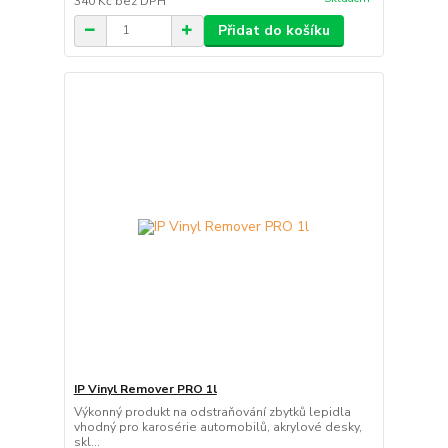
340 Kč
bez DPH
Přidat do košíku
IP Vinyl Remover PRO 1l
Výkonný produkt na odstraňování zbytků lepidla
vhodný pro karosérie automobilů, akrylové desky,
skl...