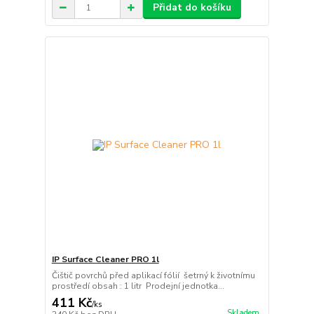
Přidat do košíku
IP Surface Cleaner PRO 1l
Čištič povrchů před aplikací fólií šetrný k životnímu
prostředí obsah : 1 litr Prodejní jednotka...
411 Kč
/
ks
Skladem