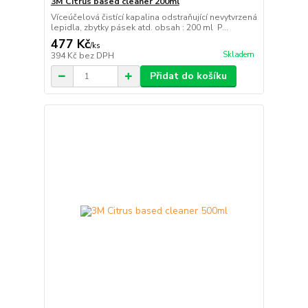
3M Citrus based cleaner 200ml
Víceúčelová čistící kapalina odstraňující nevytvrzená
lepidla, zbytky pásek atd. obsah : 200 ml P...
477 Kč
/
ks
Skladem
394 Kč
bez DPH
Přidat do košíku