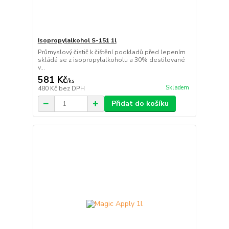
Isopropylalkohol S-151 1l
Průmyslový čistič k čištění podkladů před lepením
skládá se z isopropylalkoholu a 30% destilované
v...
581 Kč
/
ks
Skladem
480 Kč
bez DPH
Přidat do košíku