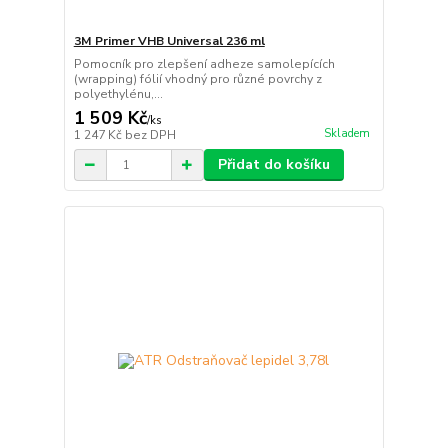
3M Primer VHB Universal 236 ml
Pomocník pro zlepšení adheze samolepících
(wrapping) fólií vhodný pro různé povrchy z
polyethylénu,...
1 509 Kč
/
ks
Skladem
1 247 Kč
bez DPH
Přidat do košíku