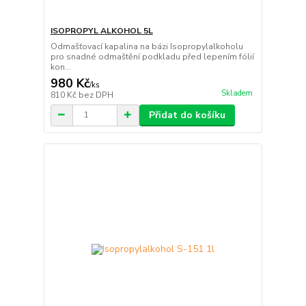
ISOPROPYL ALKOHOL 5L
Odmašťovací kapalina na bázi Isopropylalkoholu
pro snadné odmaštění podkladu před lepením fólií
kon...
980 Kč
/
ks
Skladem
810 Kč
bez DPH
Přidat do košíku