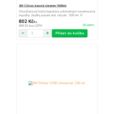
3M Citrus based cleaner 500ml
Víceúčelová čistící kapalina odstraňující nevytvrzená
lepidla, zbytky pásek atd. obsah : 500 ml P...
802 Kč
/
ks
Skladem
663 Kč
bez DPH
Přidat do košíku