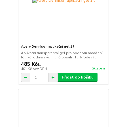
Avery Dennison aplikační gel 1 l
Aplikační transparentní gel pro podporu nanášení
fólií vč. ochranných filmů obsah : 1l Prodejní ...
485 Kč
/
ks
Skladem
401 Kč
bez DPH
Přidat do košíku