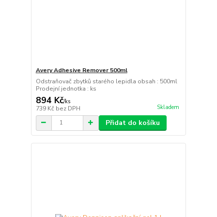
Avery Adhesive Remover 500ml
Odstraňovač zbytků starého lepidla obsah : 500ml
Prodejní jednotka : ks
894 Kč
/
ks
Skladem
739 Kč
bez DPH
Přidat do košíku