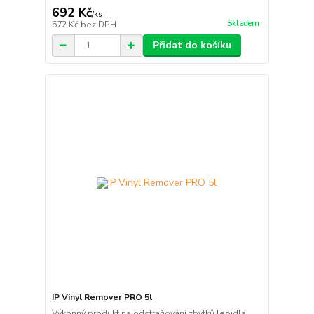
692 Kč
/
ks
Skladem
572 Kč
bez DPH
Přidat do košíku
IP Vinyl Remover PRO 5l
Výkonný produkt na odstraňování zbytků lepidla