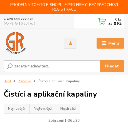
PRODEJ NA TOMTO E-SHOPU JE PRO FIRMY I BEZ PŘEDCHOZÍ
REGISTRACE
0
ks
+ 420 608 777 028
za
0 Kč
(Po-Pá, 8-16:30 hod.)
Menu
Hledat
Úvod
Pomůcky
Čistící a aplikační kapaliny
Čistící a aplikační kapaliny
Nejnovější
Nejlevnější
Nejdražší
Zobrazuji 1-36 z 36