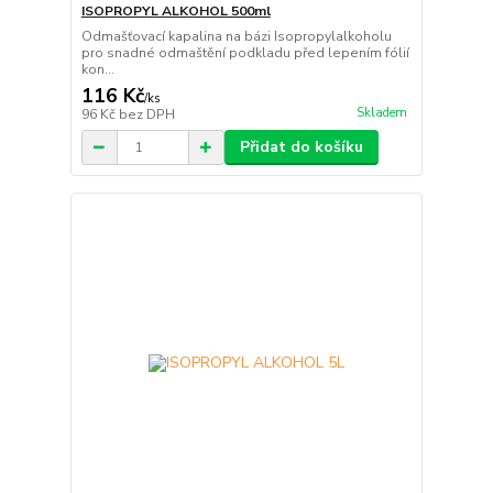
ISOPROPYL ALKOHOL 500ml
Odmašťovací kapalina na bázi Isopropylalkoholu
pro snadné odmaštění podkladu před lepením fólií
kon...
116 Kč
/
ks
Skladem
96 Kč
bez DPH
Přidat do košíku