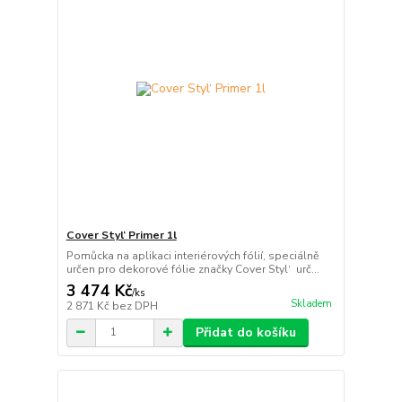
Cover Styl‘ Primer 1l
Pomůcka na aplikaci interiérových fólií, speciálně
určen pro dekorové fólie značky Cover Styl‘ urč...
3 474 Kč
/
ks
Skladem
2 871 Kč
bez DPH
Přidat do košíku