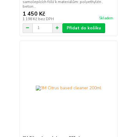
samolepících fólií k materiálům: polyethylén ,
beton...
1 450 Kč
Skladem
1 198 Kč
bez DPH
Přidat do košíku