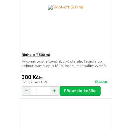
Right-off 500 ml
Výkonný odstraňovač zbytků starého lepidla po
sejmutí samolepicí fólie jeden litr kapaliny vystačí
...
388 Kč
/
ks
Skladem
321 Kč
bez DPH
Přidat do košíku