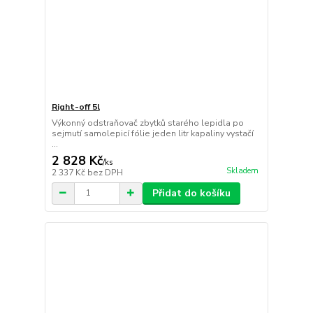
Right-off 5l
Výkonný odstraňovač zbytků starého lepidla po
sejmutí samolepicí fólie jeden litr kapaliny vystačí
...
2 828 Kč
/
ks
Skladem
2 337 Kč
bez DPH
Přidat do košíku