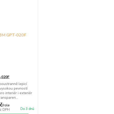
-020F
oustranně lepicí
vysokou pevností
o interiér i exteriér
ransparen...
č
/
role
Do 3 dnů
z DPH