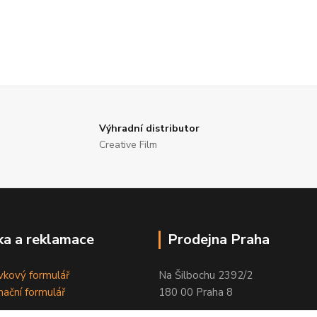
Výhradní distributor
Creative Film
a a reklamace
Prodejna Praha
kový formulář
Na Šilbochu 2392/2
ační formulář
180 00 Praha 8