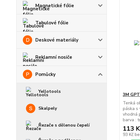
Magnetické fólie
Tabulové fólie
Deskové materiály
Reklamní nosiče
Pomůcky
Yellotools
3M GPT
Tenká ob
Skalpely
páska s 
vhodná pr
barva : t
Řezače s dělenou čepelí
113 K
93 Kč
be