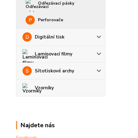
Odřezávací pásky
Perforovače
Digitální tisk
Laminovací filmy
Sítotiskové archy
Vzorníky
Najdete nás
Facebook