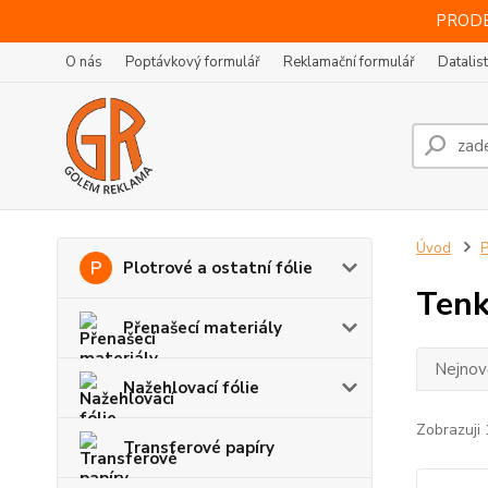
PRODE
O nás
Poptávkový formulář
Reklamační formulář
Datalis
Úvod
Plotrové a ostatní fólie
Tenk
Přenašecí materiály
Nejnově
Nažehlovací fólie
Zobrazuji 
Transferové papíry