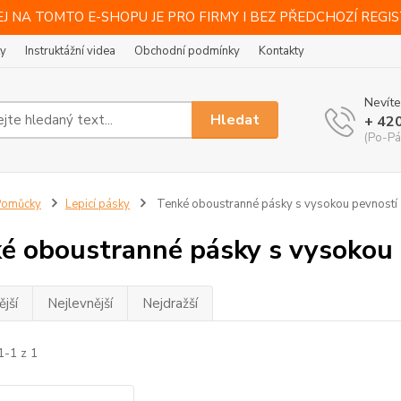
J NA TOMTO E-SHOPU JE PRO FIRMY I BEZ PŘEDCHOZÍ REGI
ty
Instruktážní videa
Obchodní podmínky
Kontakty
Nevíte
Hledat
+ 42
(Po-Pá
Pomůcky
Lepicí pásky
Tenké oboustranné pásky s vysokou pevností
é oboustranné pásky s vysokou 
jší
Nejlevnější
Nejdražší
1-1 z 1