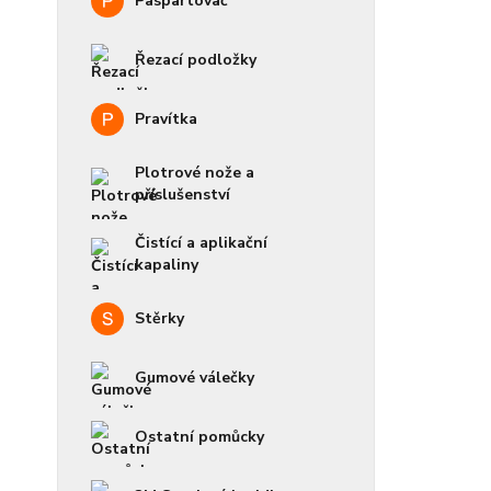
Paspartovač
Řezací podložky
Pravítka
Plotrové nože a
příslušenství
Čistící a aplikační
kapaliny
Stěrky
Gumové válečky
Ostatní pomůcky