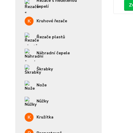
Řezače s nedělenou
Z
čepelí
Kruhové řezače
Řezače plastů
Náhradní čepele
Škrabky
Nože
Nůžky
Kružítka