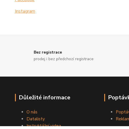
Instagram
Bez registrace
prodej i bez předchozí registrace
Důležité informace
Poptávk
O nás
Poptáv
Datalisty
Reklam
Instruktážní videa