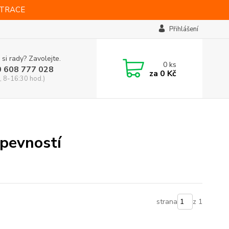
STRACE
Přihlášení
 si rady? Zavolejte.
0
ks
0 608 777 028
za
0 Kč
, 8-16:30 hod.)
pevností
strana
z 1