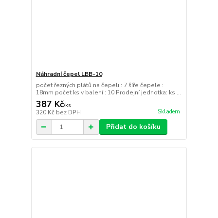
Náhradní čepel LBB-10
počet řezných plátů na čepeli : 7 šíře čepele :
18mm počet ks v balení : 10 Prodejní jednotka: ks ...
387 Kč
/
ks
Skladem
320 Kč
bez DPH
Přidat do košíku