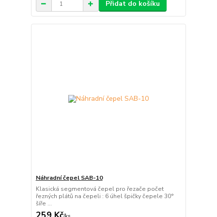
Přidat do košíku
Náhradní čepel SAB-10
Klasická segmentová čepel pro řezače počet
řezných plátů na čepeli : 6 úhel špičky čepele 30°
šíře ...
259 Kč
/
ks