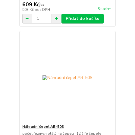
609 Kč
/
ks
Skladem
503 Kč
bez DPH
Přidat do košíku
Náhradní čepel AB-50S
počet řezných plátů na čepeli : 12 šíře čepele :