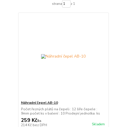
strana
z 1
Náhradní čepel AB-10
Počet řezných plátů na čepeli : 12 šíře čepele :
9mm počet ks v balení : 10 Prodejní jednotka: ks
259 Kč
/
ks
Skladem
214 Kč
bez DPH