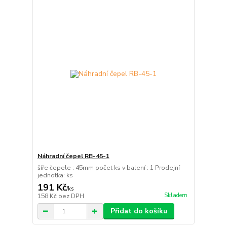
Náhradní čepel RB-45-1
šíře čepele : 45mm počet ks v balení : 1 Prodejní
jednotka: ks
191 Kč
/
ks
Skladem
158 Kč
bez DPH
Přidat do košíku