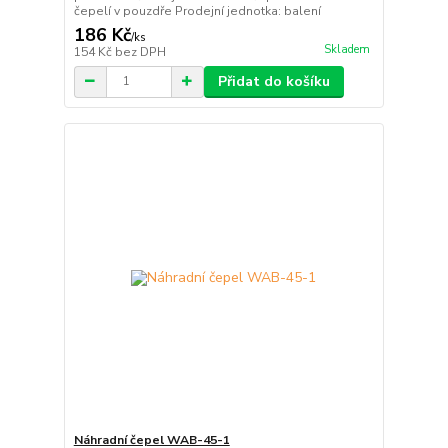
čepelí v pouzdře Prodejní jednotka: balení
186 Kč
/
ks
Skladem
154 Kč
bez DPH
Přidat do košíku
Náhradní čepel WAB-45-1