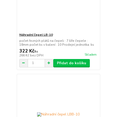
Náhradní čepel LB-10
počet řezných plátů na čepeli : 7 šíře čepele :
18mm počet ks v balení : 10 Prodejní jednotka: ks
322 Kč
/
ks
Skladem
266 Kč
bez DPH
Přidat do košíku