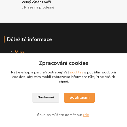
Velký výběr zboží
v Praze na prodejně
Důležité informace
O nás
Datalisty
Zpracování cookies
Instruktážní videa
Kontakty
Náš e-shop a partneři potřebují Váš
souhlas
s použitím souborů
Obchodní podmínky
cookies, aby Vám mohli zobrazovat informace týkající se Vašich
zájmů.
Poptávka a reklamace
Souhlasím
Nastavení
Poptávkový formulář
Reklamační formulář
Souhlas můžete odmítnout
zde
.