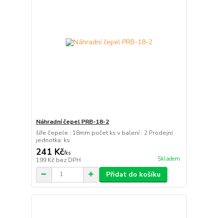
Náhradní čepel PRB-18-2
šíře čepele : 18mm počet ks v balení : 2 Prodejní
jednotka: ks
241 Kč
/
ks
Skladem
199 Kč
bez DPH
Přidat do košíku