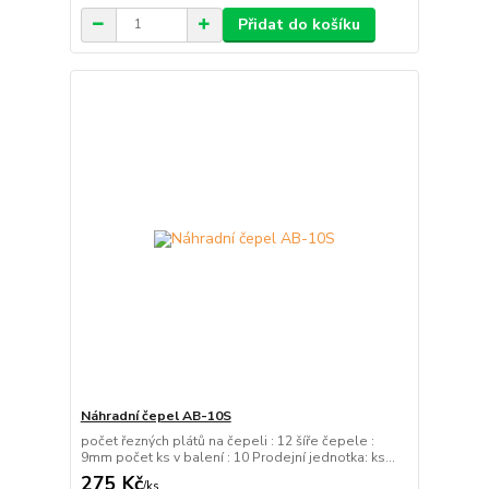
Přidat do košíku
Náhradní čepel AB-10S
počet řezných plátů na čepeli : 12 šíře čepele :
9mm počet ks v balení : 10 Prodejní jednotka: ks...
275 Kč
/
ks