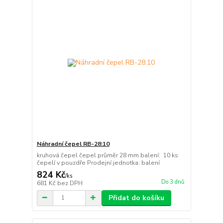
Náhradní čepel RB-28:10
kruhová čepel čepel průměr 28 mm balení: 10 ks
čepelí v pouzdře Prodejní jednotka: balení
824 Kč
/
ks
Do 3 dnů
681 Kč
bez DPH
Přidat do košíku