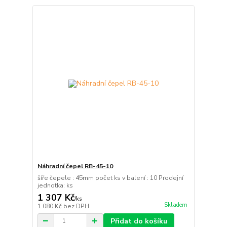
Náhradní čepel RB-45-10
šíře čepele : 45mm počet ks v balení : 10 Prodejní
jednotka: ks
1 307 Kč
/
ks
Skladem
1 080 Kč
bez DPH
Přidat do košíku