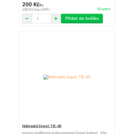
200 Kč
/
ks
Skladem
165 Kč
bez DPH
Přidat do košíku
Náhradní čepel TB-45
pevná nedělená jednostranná čepel balení: 4 ks