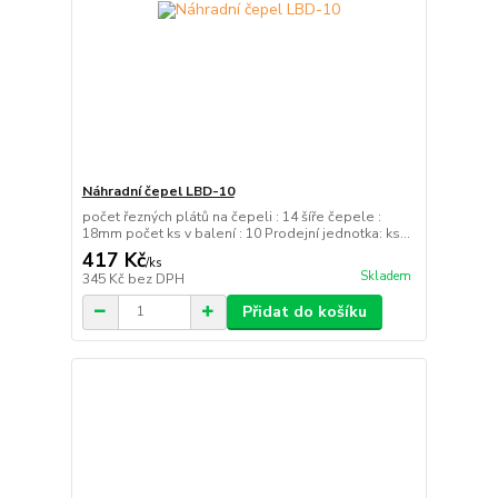
Náhradní čepel LBD-10
počet řezných plátů na čepeli : 14 šíře čepele :
18mm počet ks v balení : 10 Prodejní jednotka: ks...
417 Kč
/
ks
Skladem
345 Kč
bez DPH
Přidat do košíku