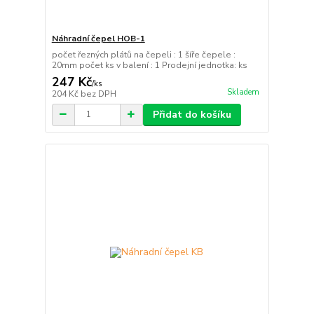
Náhradní čepel HOB-1
počet řezných plátů na čepeli : 1 šíře čepele :
20mm počet ks v balení : 1 Prodejní jednotka: ks
247 Kč
/
ks
Skladem
204 Kč
bez DPH
Přidat do košíku