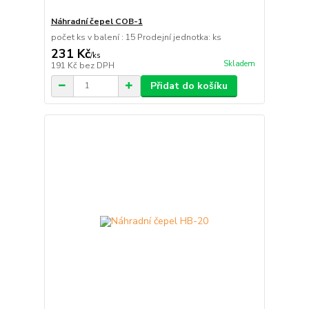
Náhradní čepel COB-1
počet ks v balení : 15 Prodejní jednotka: ks
231 Kč
/
ks
Skladem
191 Kč
bez DPH
Přidat do košíku