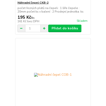
Náhradní čepel CKB-2
počet řezných plátů na čepeli : 1 šíře čepele :
20mm počet ks v balení : 2 Prodejní jednotka: ks
195 Kč
/
ks
Skladem
161 Kč
bez DPH
Přidat do košíku