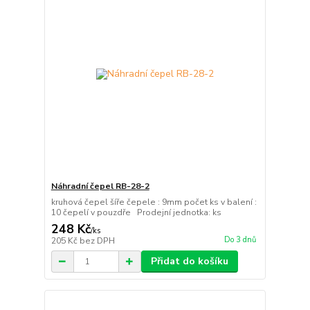
Náhradní čepel RB-28-2
kruhová čepel šíře čepele : 9mm počet ks v balení :
10 čepelí v pouzdře Prodejní jednotka: ks
248 Kč
/
ks
Do 3 dnů
205 Kč
bez DPH
Přidat do košíku