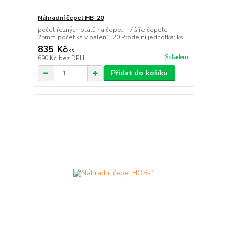
Náhradní čepel HB-20
počet řezných plátů na čepeli : 7 šíře čepele :
25mm počet ks v balení : 20 Prodejní jednotka: ks...
835 Kč
/
ks
Skladem
690 Kč
bez DPH
Přidat do košíku