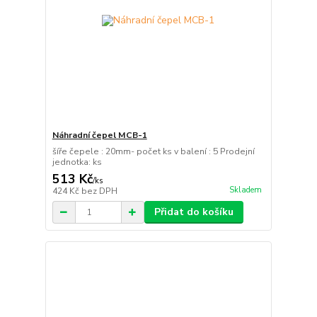
Náhradní čepel MCB-1
šíře čepele : 20mm- počet ks v balení : 5 Prodejní
jednotka: ks
513 Kč
/
ks
Skladem
424 Kč
bez DPH
Přidat do košíku