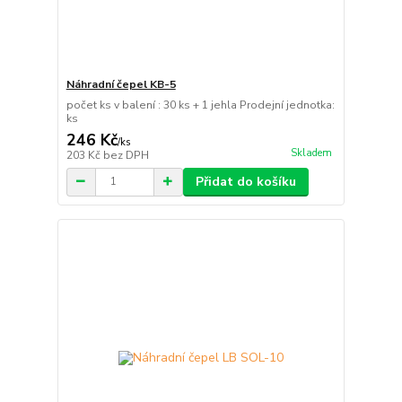
Náhradní čepel KB-5
počet ks v balení : 30 ks + 1 jehla Prodejní jednotka:
ks
246 Kč
/
ks
Skladem
203 Kč
bez DPH
Přidat do košíku