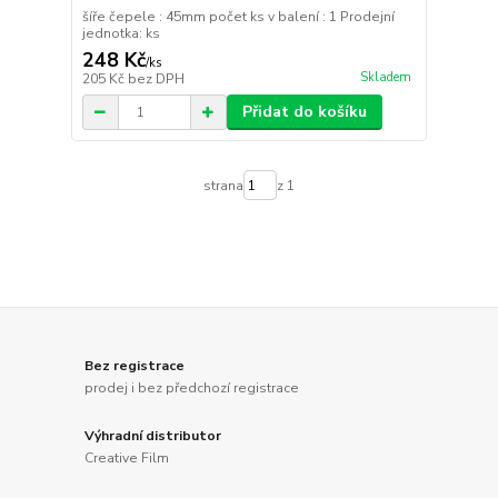
šíře čepele : 45mm počet ks v balení : 1 Prodejní
jednotka: ks
248 Kč
/
ks
Skladem
205 Kč
bez DPH
Přidat do košíku
strana
z 1
Bez registrace
prodej i bez předchozí registrace
Výhradní distributor
Creative Film