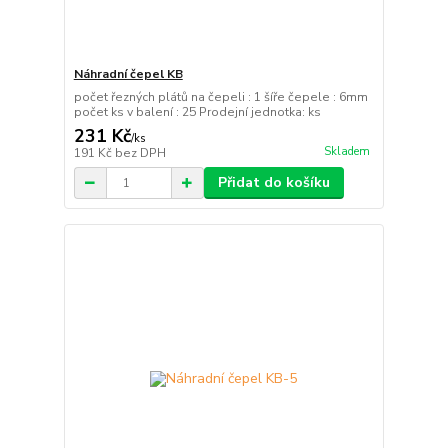
Náhradní čepel KB
počet řezných plátů na čepeli : 1 šíře čepele : 6mm
počet ks v balení : 25 Prodejní jednotka: ks
231 Kč
/
ks
Skladem
191 Kč
bez DPH
Přidat do košíku