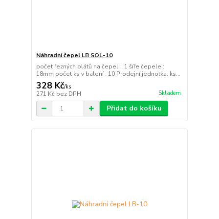
Náhradní čepel LB SOL-10
počet řezných plátů na čepeli : 1 šíře čepele :
18mm počet ks v balení : 10 Prodejní jednotka: ks...
328 Kč
/
ks
Skladem
271 Kč
bez DPH
Přidat do košíku