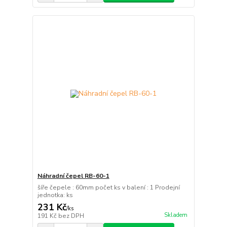
Náhradní čepel RB-60-1
šíře čepele : 60mm počet ks v balení : 1 Prodejní
jednotka: ks
231 Kč
/
ks
Skladem
191 Kč
bez DPH