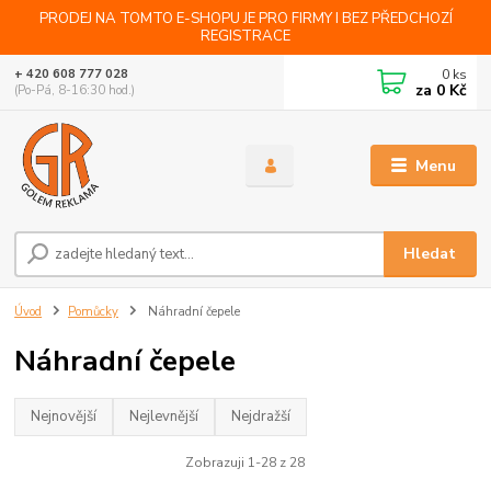
PRODEJ NA TOMTO E-SHOPU JE PRO FIRMY I BEZ PŘEDCHOZÍ
REGISTRACE
0
ks
+ 420 608 777 028
za
0 Kč
(Po-Pá, 8-16:30 hod.)
Menu
Hledat
Úvod
Pomůcky
Náhradní čepele
Náhradní čepele
Nejnovější
Nejlevnější
Nejdražší
Zobrazuji 1-28 z 28