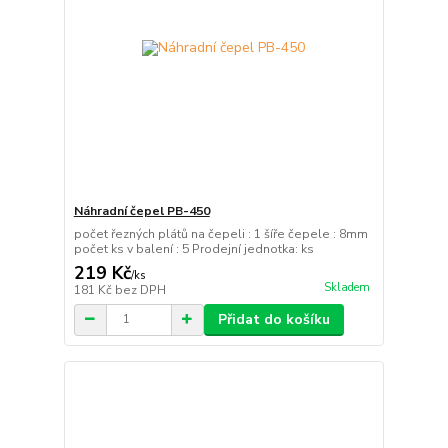
Náhradní čepel PB-450
počet řezných plátů na čepeli : 1 šíře čepele : 8mm
počet ks v balení : 5 Prodejní jednotka: ks
219 Kč
/
ks
Skladem
181 Kč
bez DPH
Přidat do košíku