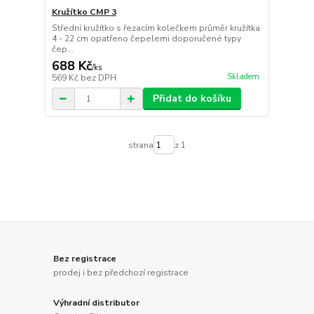
Kružítko CMP 3
Střední kružítko s řezacím kolečkem průměr kružítka
4 - 22 cm opatřeno čepelemi doporučené typy
čep...
688 Kč
/
ks
Skladem
569 Kč
bez DPH
Přidat do košíku
strana
z 1
Bez registrace
prodej i bez předchozí registrace
Výhradní distributor