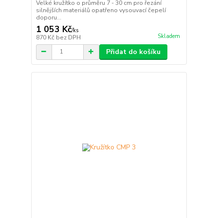
Velké kružítko o průměru 7 - 30 cm pro řezání
silnějších materiálů opatřeno vysouvací čepelí
doporu...
1 053 Kč
/
ks
Skladem
870 Kč
bez DPH
Přidat do košíku