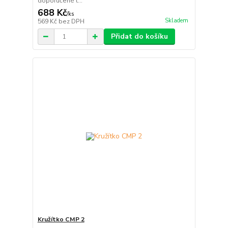
doporučené t...
688 Kč
/
ks
Skladem
569 Kč
bez DPH
Přidat do košíku
Kružítko CMP 2