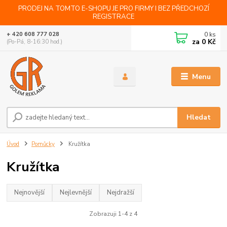
PRODEJ NA TOMTO E-SHOPU JE PRO FIRMY I BEZ PŘEDCHOZÍ
REGISTRACE
0
ks
+ 420 608 777 028
za
0 Kč
(Po-Pá, 8-16:30 hod.)
Menu
Hledat
Úvod
Pomůcky
Kružítka
Kružítka
Nejnovější
Nejlevnější
Nejdražší
Zobrazuji 1-4 z 4