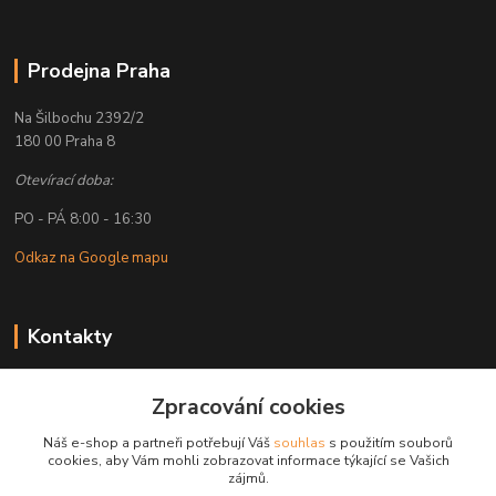
Prodejna Praha
Na Šilbochu 2392/2
180 00 Praha 8
Otevírací doba:
PO - PÁ 8:00 - 16:30
Odkaz na Google mapu
Kontakty
Petr Lapka
+ 420 608 777 028
Zpracování cookies
(Po-Pá, 8-16:30 hod.)
Náš e-shop a partneři potřebují Váš
souhlas
s použitím souborů
cookies, aby Vám mohli zobrazovat informace týkající se Vašich
obchod@golemreklama.cz
zájmů.