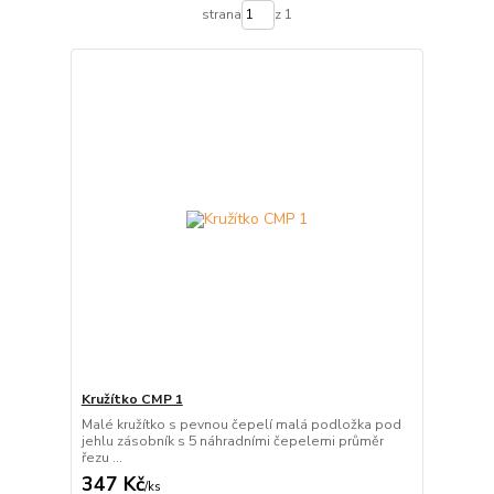
strana
z 1
Kružítko CMP 1
Malé kružítko s pevnou čepelí malá podložka pod
jehlu zásobník s 5 náhradními čepelemi průměr
řezu ...
347 Kč
/
ks