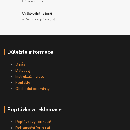
Creative Film
Velký výběr zboží
v Praze na prodejně
Důležité informace
O nás
Datalisty
Instruktážní videa
Kontakty
Obchodní podmínky
Poptávka a reklamace
Poptávkový formulář
Reklamační formulář