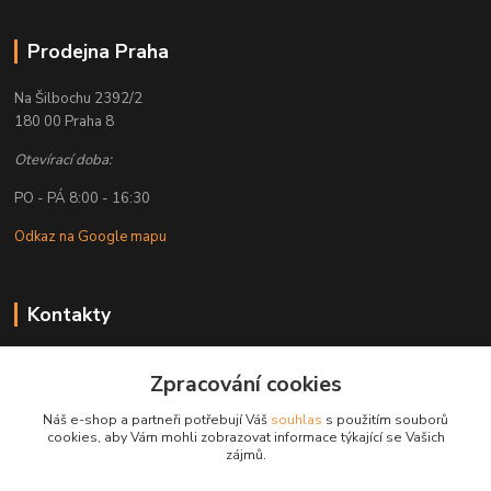
Prodejna Praha
Na Šilbochu 2392/2
180 00 Praha 8
Otevírací doba:
PO - PÁ 8:00 - 16:30
Odkaz na Google mapu
Kontakty
Petr Lapka
Zpracování cookies
+ 420 608 777 028
(Po-Pá, 8-16:30 hod.)
Náš e-shop a partneři potřebují Váš
souhlas
s použitím souborů
cookies, aby Vám mohli zobrazovat informace týkající se Vašich
obchod@golemreklama.cz
zájmů.