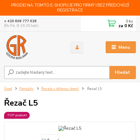
PRODEJ NA TOMTO E-SHOPU JE PRO FIRMY I BEZ PŘEDCHOZÍ
REGISTRACE
0
ks
+ 420 608 777 028
za
0 Kč
(Po-Pá, 8-16:30 hod.)
Menu
Hledat
Úvod
Pomůcky
Řezače s dělenou čepelí
Řezač L5
Řezač L5
TOP produkt