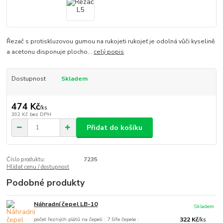
Řezač s protiskluzovou gumou na rukojeti rukojeť je odolná vůči kyselině
a acetonu disponuje plocho...
celý popis
Dostupnost
Skladem
474 Kč
/
ks
392 Kč
bez DPH
Přidat do košíku
Číslo produktu:
7235
Hlídat cenu / dostupnost
Podobné produkty
Náhradní čepel LB-10
Skladem
počet řezných plátů na čepeli : 7 šíře čepele :
322 Kč
/
ks