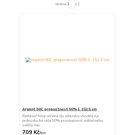
strana
z 1
Argent 50C propustnost 50% š. 152.5 cm
Reflexní fólie určena do interiéru vhodná na
jednoduchá skla 50% prostupnost viditelného
světla náv...
709 Kč
/
bm