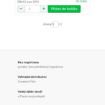
Do 3 dnů
586 Kč
bez DPH
Přidat do košíku
strana
z 1
Bez registrace
prodej i bez předchozí registrace
Výhradní distributor
Creative Film
Velký výběr zboží
v Praze na prodejně