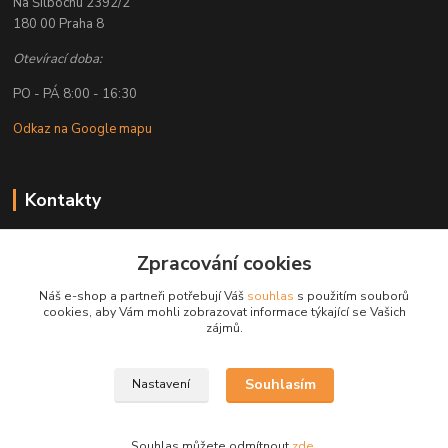
Na Šilbochu 2392/2
180 00 Praha 8
Otevírací doba:
PO - PÁ 8:00 - 16:30
Odkaz na Google mapu
Kontakty
Petr Lapka
Zpracování cookies
+ 420 608 777 028
(Po-Pá, 8-16:30 hod.)
Náš e-shop a partneři potřebují Váš
souhlas
s použitím souborů
cookies, aby Vám mohli zobrazovat informace týkající se Vašich
obchod@golemreklama.cz
zájmů.
Souhlasím
Nastavení
Souhlas můžete odmítnout
zde
.