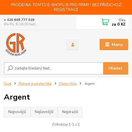
PRODEJ NA TOMTO E-SHOPU JE PRO FIRMY I BEZ PŘEDCHOZÍ
REGISTRACE
0
ks
+ 420 608 777 028
za
0 Kč
(Po-Pá, 8-16:30 hod.)
Menu
Hledat
Úvod
Plotrové a ostatní fólie
Okenní fólie
Argent
Argent
Nejnovější
Nejlevnější
Nejdražší
Zobrazuji 1-1 z 1