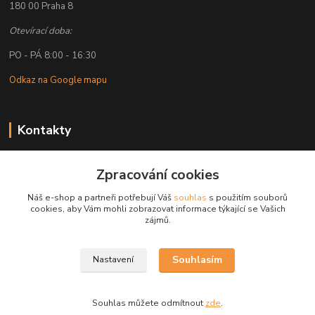
180 00 Praha 8
Otevírací doba:
PO - PÁ 8:00 - 16:30
Odkaz na Google mapu
Kontakty
Petr Lapka
Zpracování cookies
+ 420 608 777 028
(Po-Pá, 8-16:30 hod.)
Náš e-shop a partneři potřebují Váš
souhlas
s použitím souborů
cookies, aby Vám mohli zobrazovat informace týkající se Vašich
obchod@golemreklama.cz
zájmů.
Souhlasím
Nastavení
Souhlas můžete odmítnout
zde
.
Vytvořeno na
Eshop-rychle.cz