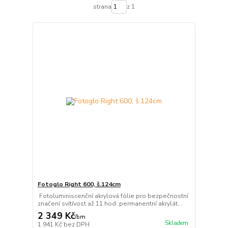
strana
z 1
Fotoglo Right 600, š.124cm
Fotoluminiscenční akrylová fólie pro bezpečnostní
značení svítívost až 11 hod. permanentní akrylát...
2 349 Kč
/
bm
Skladem
1 941 Kč
bez DPH