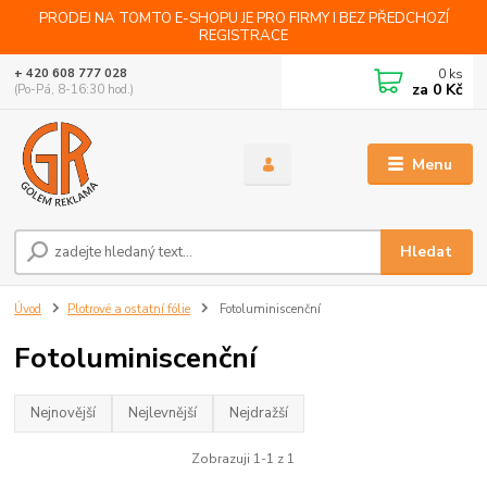
PRODEJ NA TOMTO E-SHOPU JE PRO FIRMY I BEZ PŘEDCHOZÍ
REGISTRACE
0
ks
+ 420 608 777 028
za
0 Kč
(Po-Pá, 8-16:30 hod.)
Menu
Hledat
Úvod
Plotrové a ostatní fólie
Fotoluminiscenční
Fotoluminiscenční
Nejnovější
Nejlevnější
Nejdražší
Zobrazuji 1-1 z 1