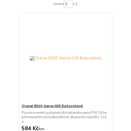
strana
z 1
Oracal 6510, barva 029 žlutozelená
Fluorescentní polymerická kalandrovaná PVC fólie
permanentní polyakrylátové disperzní lepidlo 110
µ...
584 Kč
/
bm