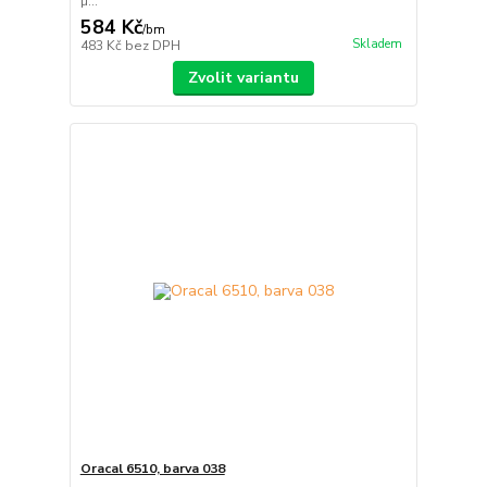
µ...
584 Kč
/
bm
Skladem
483 Kč
bez DPH
Zvolit variantu
Oracal 6510, barva 038