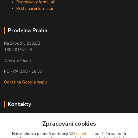
Poptávkový formulář
Reklamační formulář
Prodejna Praha
Na Šilbochu 2392/2
180 00 Praha 8
Otevírací doba:
PO - PÁ 8:00 - 16:30
Odkaz na Google mapu
Kontakty
Petr Lapka
Zpracování cookies
+ 420 608 777 028
(Po-Pá, 8-16:30 hod.)
Náš e-shop a partneři potřebují Váš
souhlas
s použitím souborů