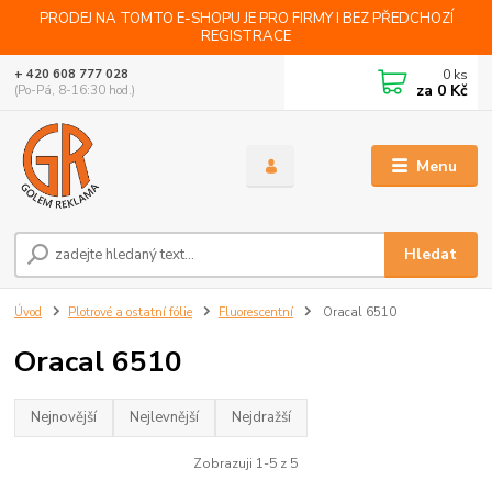
PRODEJ NA TOMTO E-SHOPU JE PRO FIRMY I BEZ PŘEDCHOZÍ
REGISTRACE
0
ks
+ 420 608 777 028
za
0 Kč
(Po-Pá, 8-16:30 hod.)
Menu
Hledat
Úvod
Plotrové a ostatní fólie
Fluorescentní
Oracal 6510
Oracal 6510
Nejnovější
Nejlevnější
Nejdražší
Zobrazuji 1-5 z 5