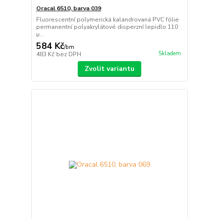
Oracal 6510, barva 039
Fluorescentní polymerická kalandrovaná PVC fólie
permanentní polyakrylátové disperzní lepidlo 110
µ...
584 Kč
/
bm
Skladem
483 Kč
bez DPH
Zvolit variantu