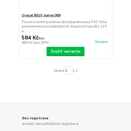
Oracal 6510, barva 069
Fluorescentní polymerická kalandrovaná PVC fólie
permanentní polyakrylátové disperzní lepidlo 110
µ...
584 Kč
/
bm
Skladem
483 Kč
bez DPH
Zvolit variantu
strana
z 1
Bez registrace
prodej i bez předchozí registrace