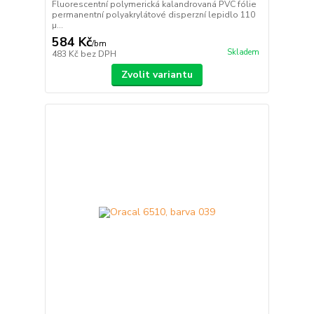
Fluorescentní polymerická kalandrovaná PVC fólie
permanentní polyakrylátové disperzní lepidlo 110
µ...
584 Kč
/
bm
Skladem
483 Kč
bez DPH
Zvolit variantu