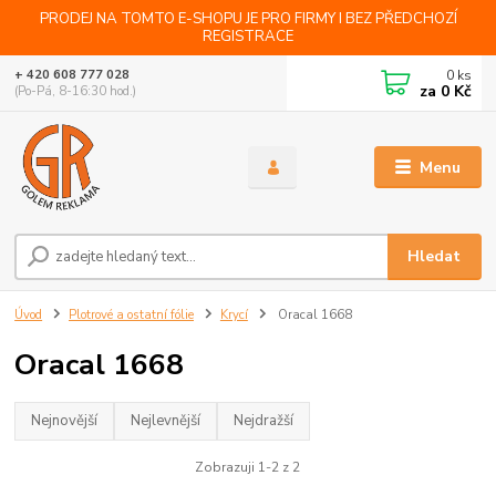
PRODEJ NA TOMTO E-SHOPU JE PRO FIRMY I BEZ PŘEDCHOZÍ
REGISTRACE
0
ks
+ 420 608 777 028
za
0 Kč
(Po-Pá, 8-16:30 hod.)
Menu
Hledat
Úvod
Plotrové a ostatní fólie
Krycí
Oracal 1668
Oracal 1668
Nejnovější
Nejlevnější
Nejdražší
Zobrazuji 1-2 z 2