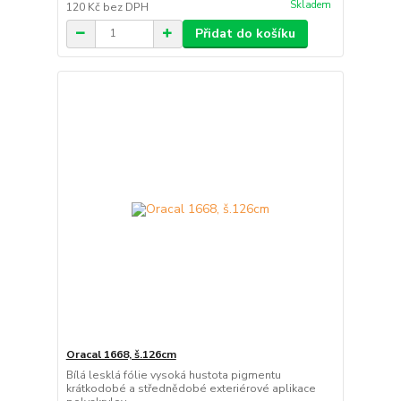
Skladem
120 Kč
bez DPH
Přidat do košíku
Oracal 1668, š.126cm
Bílá lesklá fólie vysoká hustota pigmentu
krátkodobé a střednědobé exteriérové aplikace