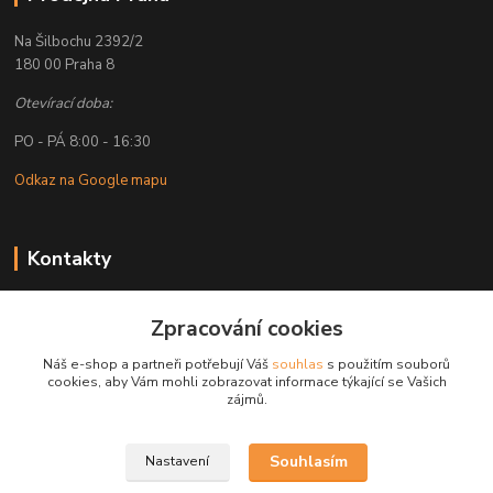
Na Šilbochu 2392/2
180 00 Praha 8
Otevírací doba:
PO - PÁ 8:00 - 16:30
Odkaz na Google mapu
Kontakty
Petr Lapka
+ 420 608 777 028
Zpracování cookies
(Po-Pá, 8-16:30 hod.)
Náš e-shop a partneři potřebují Váš
souhlas
s použitím souborů
cookies, aby Vám mohli zobrazovat informace týkající se Vašich
obchod@golemreklama.cz
zájmů.
Souhlasím
Nastavení