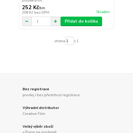
polyakrylov...
252 Kč
/
bm
Skladem
208 Kč
bez DPH
Přidat do košíku
strana
z 1
Bez registrace
prodej i bez předchozí registrace
Výhradní distributor
Creative Film
Velký výběr zboží
v Praze na prodejně