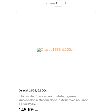
strana
z 1
Oracal 1668, š.100cm
Bílá lesklá fólie vysoká hustota pigmentu
krátkodobé a střednědobé exteriérové aplikace
polyakrylov...
145 Kč
/
bm