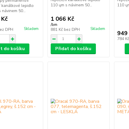
epy permanentní
110 ųm s návinem 50...
110 ųm
í kanálkové lepidlo
 návinem 50...
 Kč
1 066 Kč
/
bm
Skladem
Skladem
ez DPH
881 Kč
bez DPH
949
784 K
at do košíku
Přidat do košíku