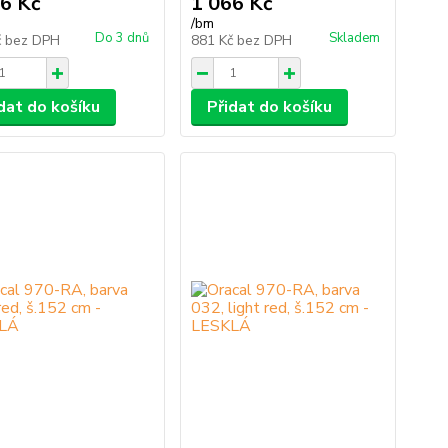
6 Kč
1 066 Kč
/
bm
Do 3 dnů
Skladem
č
bez DPH
881 Kč
bez DPH
dat do košíku
Přidat do košíku