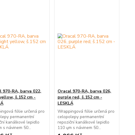
l 970-RA, barva 022,
Oracal 970-RA, barva 026,
yellow, š.152 cm -
purple red, š.152 cm -
LÁ
LESKLÁ
ngová fólie určená pro
Wrappingová fólie určená pro
olepy permanentní
celopolepy permanentní
ční kanálkové lepidlo
repoziční kanálkové lepidlo
 s návinem 50...
110 ųm s návinem 50...