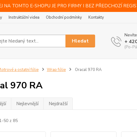
J NA TOMTO E-SHOPU JE PRO FIRMY I BEZ PŘEDCHOZÍ REGI
ty
Instruktážní videa
Obchodní podmínky
Kontakty
Nevíte
Hledat
+ 42
(Po-Pá
lotrové a ostatní fólie
Wrap fólie
Oracal 970 RA
al 970 RA
jší
Nejlevnější
Nejdražší
1-50 z 85