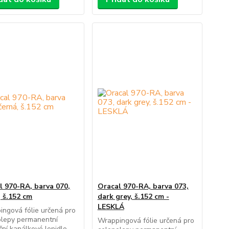
l 970-RA, barva 070,
Oracal 970-RA, barva 073,
, š.152 cm
dark grey, š.152 cm -
LESKLÁ
ngová fólie určená pro
olepy permanentní
Wrappingová fólie určená pro
ční kanálkové lepidlo