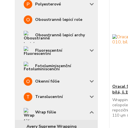
Polyesterové
Oboustranně lepicí role
Oboustranně lepicí archy
Fluorescentní
Fotoluminiscenční
Okenní fólie
Oracal 
bílá, š.
Translucentní
Wrapping
celopol
repozičn
Wrap fólie
110 ųm s
Avery Supreme Wrapping