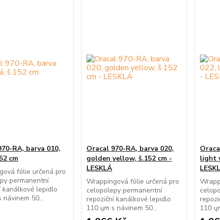
970-RA, barva 010,
Oracal 970-RA, barva 020,
Oraca
152 cm
golden yellow, š.152 cm -
light 
LESKLÁ
LESK
ová fólie určená pro
epy permanentní
Wrappingová fólie určená pro
Wrappi
í kanálkové lepidlo
celopolepy permanentní
celop
 návinem 50...
repoziční kanálkové lepidlo
repozi
110 ųm s návinem 50...
110 ųm