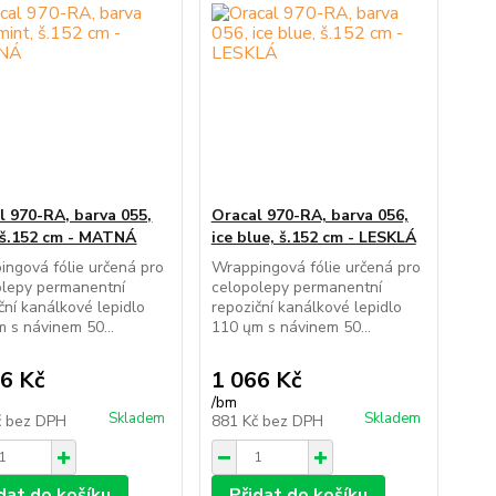
l 970-RA, barva 055,
Oracal 970-RA, barva 056,
 š.152 cm - MATNÁ
ice blue, š.152 cm - LESKLÁ
ngová fólie určená pro
Wrappingová fólie určená pro
olepy permanentní
celopolepy permanentní
ční kanálkové lepidlo
repoziční kanálkové lepidlo
 s návinem 50...
110 ųm s návinem 50...
6 Kč
1 066 Kč
/
bm
Skladem
Skladem
č
bez DPH
881 Kč
bez DPH
dat do košíku
Přidat do košíku