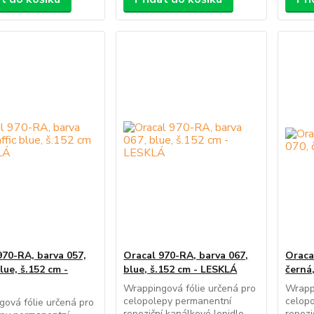
970-RA, barva 057,
Oracal 970-RA, barva 067,
Oraca
blue, š.152 cm -
blue, š.152 cm - LESKLÁ
černá
Wrappingová fólie určená pro
Wrappi
celopolepy permanentní
celop
ová fólie určená pro
repoziční kanálkové lepidlo
repozi