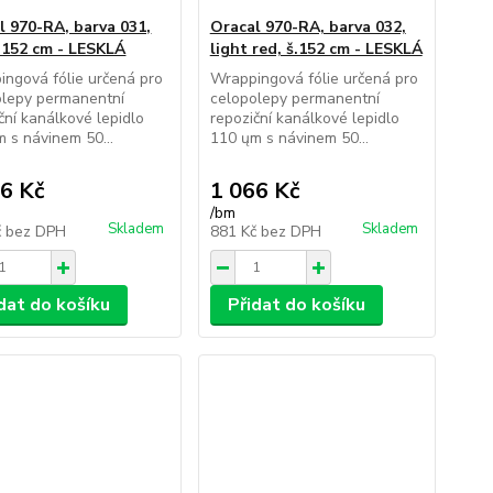
l 970-RA, barva 031,
Oracal 970-RA, barva 032,
š.152 cm - LESKLÁ
light red, š.152 cm - LESKLÁ
ngová fólie určená pro
Wrappingová fólie určená pro
olepy permanentní
celopolepy permanentní
ční kanálkové lepidlo
repoziční kanálkové lepidlo
 s návinem 50...
110 ųm s návinem 50...
6 Kč
1 066 Kč
/
bm
Skladem
Skladem
č
bez DPH
881 Kč
bez DPH
dat do košíku
Přidat do košíku