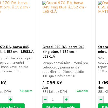
970-RA, barva 045,
Oracal 970-RA, barva 049,
Oraca
nk, š.152 cm - LESKLÁ
king blue, š.152 cm -
mint,
LESKLÁ
ová fólie určená pro
Wrappi
epy permanentní
celop
Wrappingová fólie určená pro
í kanálkové lepidlo
repozi
celopolepy permanentní
 návinem 50...
110 ųm
repoziční kanálkové lepidlo
110 ųm s návinem 50...
 Kč
1 066 Kč
1 06
/
bm
/
bm
Skladem
Skladem
ez DPH
881 Kč
bez DPH
881 K
at do košíku
Přidat do košíku
Při