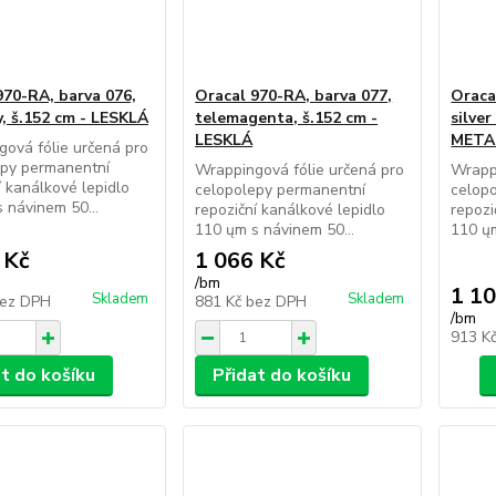
970-RA, barva 076,
Oracal 970-RA, barva 077,
Oraca
y, š.152 cm - LESKLÁ
telemagenta, š.152 cm -
silver
LESKLÁ
META
ová fólie určená pro
epy permanentní
Wrappingová fólie určená pro
Wrappi
í kanálkové lepidlo
celopolepy permanentní
celop
 návinem 50...
repoziční kanálkové lepidlo
repozi
110 ųm s návinem 50...
110 ųm
 Kč
1 066 Kč
/
bm
1 10
Skladem
Skladem
ez DPH
881 Kč
bez DPH
/
bm
913 K
at do košíku
Přidat do košíku