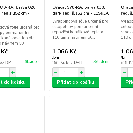
970-RA, barva 028,
Oracal 970-RA, barva 030,
Oraca
 red,š.152 cm -
dark red, š.152 cm - LESKLÁ
red, 
Wrappingová fólie určená pro
Wrappi
celopolepy permanentní
celop
ová fólie určená pro
repoziční kanálkové lepidlo
repozi
epy permanentní
110 ųm s návinem 50...
110 ųm
í kanálkové lepidlo
 návinem 50...
 Kč
1 066 Kč
1 06
/
bm
/
bm
Skladem
Skladem
ez DPH
881 Kč
bez DPH
881 K
at do košíku
Přidat do košíku
Při