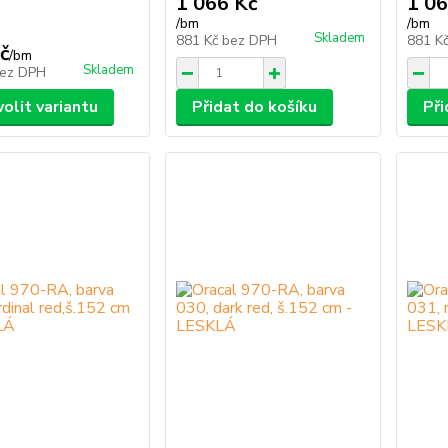
1 066 Kč
1 06
/
bm
/
bm
Skladem
881 Kč
bez DPH
881 K
č
/
bm
Skladem
ez DPH
volit variantu
Přidat do košíku
Při