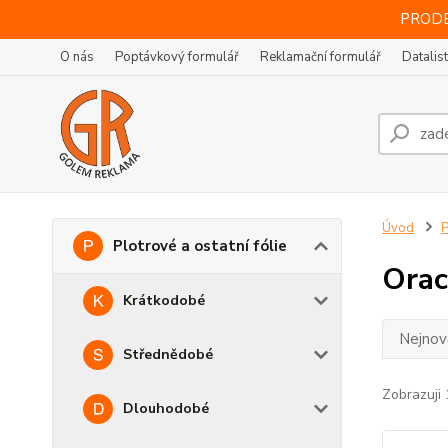
PRODE
O nás
Poptávkový formulář
Reklamační formulář
Datalis
Úvod
P
Plotrové a ostatní fólie
Orac
Krátkodobé
Nejnově
Střednědobé
Zobrazuji 
Dlouhodobé