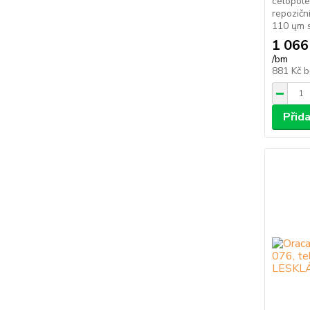
celopol
repozičn
110 ųm s
1 066
/
bm
881 Kč
b
Přid