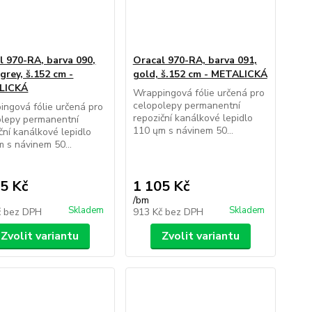
l 970-RA, barva 090,
Oracal 970-RA, barva 091,
 grey, š.152 cm -
gold, š.152 cm - METALICKÁ
LICKÁ
Wrappingová fólie určená pro
celopolepy permanentní
ngová fólie určená pro
repoziční kanálkové lepidlo
olepy permanentní
110 ųm s návinem 50...
ční kanálkové lepidlo
 s návinem 50...
5 Kč
1 105 Kč
/
bm
Skladem
Skladem
č
bez DPH
913 Kč
bez DPH
Zvolit variantu
Zvolit variantu