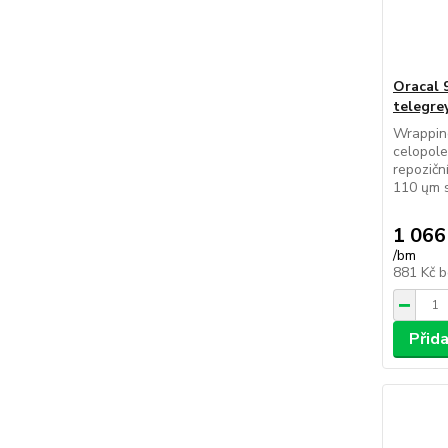
Oracal 
telegre
Wrapping
celopol
repozičn
110 ųm s
1 066
/
bm
881 Kč
b
Přid