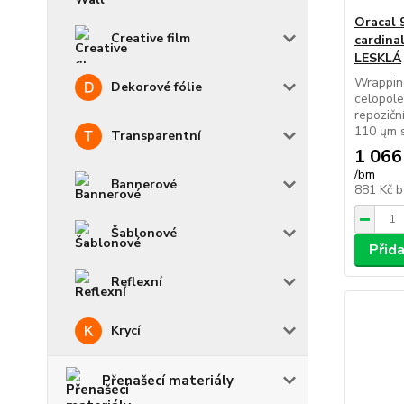
Oracal 
Creative film
cardinal
LESKLÁ
Wrapping
Dekorové fólie
celopol
repozičn
110 ųm s
Transparentní
1 066
/
bm
Bannerové
881 Kč
b
Šablonové
Přid
Reflexní
Krycí
Přenašecí materiály