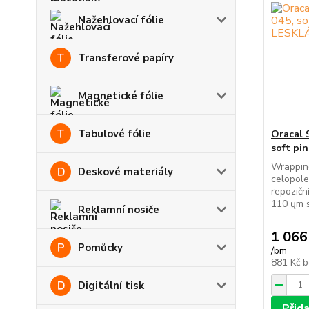
Nažehlovací fólie
Transferové papíry
Magnetické fólie
Tabulové fólie
Oracal 
soft pi
Wrapping
Deskové materiály
celopol
repozičn
110 ųm s
Reklamní nosiče
1 066
Pomůcky
/
bm
881 Kč
b
Digitální tisk
Přid