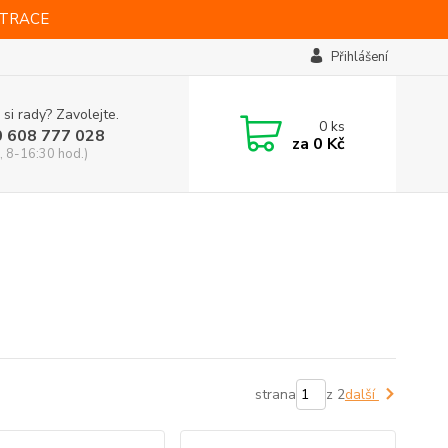
STRACE
Přihlášení
 si rady? Zavolejte.
0
ks
0 608 777 028
za
0 Kč
, 8-16:30 hod.)
strana
z 2
další