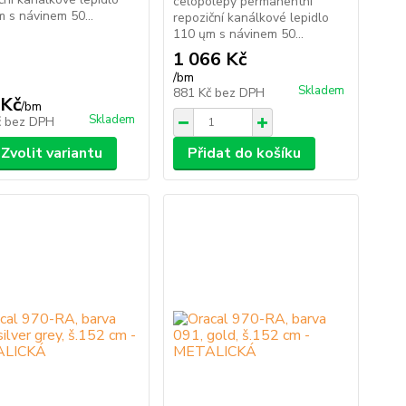
celopolepy permanentní
 s návinem 50...
repoziční kanálkové lepidlo
110 ųm s návinem 50...
1 066 Kč
/
bm
Skladem
881 Kč
bez DPH
 Kč
/
bm
Skladem
č
bez DPH
Zvolit variantu
Přidat do košíku