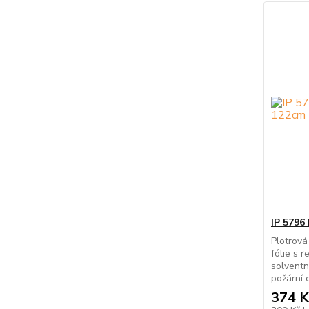
IP 5796 
Plotrová
fólie s 
solventn
požární o
374 K