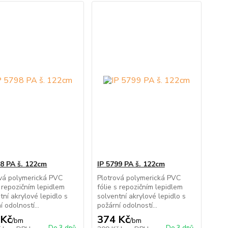
98 PA š. 122cm
IP 5799 PA š. 122cm
ová polymerická PVC
Plotrová polymerická PVC
s repozičním lepidlem
fólie s repozičním lepidlem
tní akrylové lepidlo s
solventní akrylové lepidlo s
í odolností...
požární odolností...
 Kč
374 Kč
/
bm
/
bm