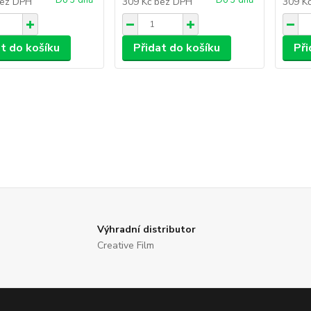
Do 3 dnů
Do 3 dnů
ez DPH
309 Kč
bez DPH
309 K
at do košíku
Přidat do košíku
Při
Výhradní distributor
Creative Film