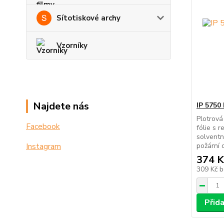
Sítotiskové archy
Vzorníky
Najdete nás
IP 5750
Plotrová
Facebook
fólie s 
solventn
Instagram
požární o
374 K
309 Kč
b
Přid