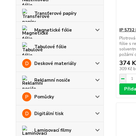
Transferové papíry
Magnetické fólie
IP 5732
Plotrová
fólie s 
Tabulové fólie
solventn
požární o
374 K
Deskové materiály
309 Kč
b
Reklamní nosiče
Přid
Pomůcky
Digitální tisk
Laminovací filmy