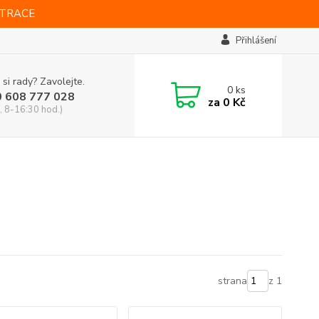
STRACE
Přihlášení
 si rady? Zavolejte.
0
ks
0 608 777 028
za
0 Kč
, 8-16:30 hod.)
strana
z 1