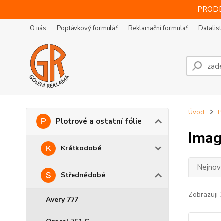
PRODE
O nás
Poptávkový formulář
Reklamační formulář
Datalis
Úvod
P
Plotrové a ostatní fólie
Imag
Krátkodobé
Nejnově
Střednědobé
Zobrazuji 
Avery 777