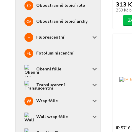
313 K
Oboustranně lepicí role
259 Kč
b
Z
Oboustranně lepicí archy
Fluorescentní
Fotoluminiscenční
Okenní fólie
Translucentní
Wrap fólie
Wall wrap fólie
IP 5716