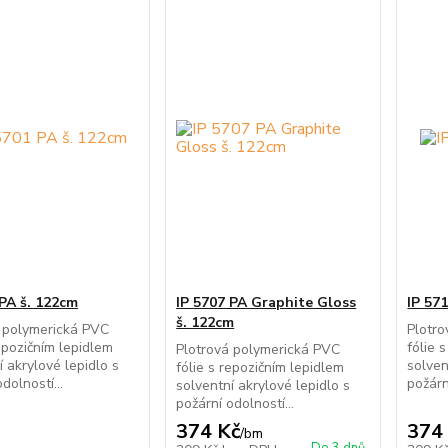
 PA š. 122cm
IP 5707 PA Graphite Gloss
IP 57
š. 122cm
 polymerická PVC
Plotr
repozičním lepidlem
fólie 
Plotrová polymerická PVC
í akrylové lepidlo s
solven
fólie s repozičním lepidlem
dolností...
požárn
solventní akrylové lepidlo s
požární odolností...
374 Kč
374
/
bm