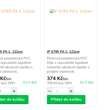
65 PA š. 122cm
IP 5795 PA š. 122cm
ová polymerická PVC
Plotrová polymerická PVC
s repozičním lepidlem
fólie s repozičním lepidlem
tní akrylové lepidlo s
solventní akrylové lepidlo s
í odolností...
požární odolností...
 Kč
374 Kč
/
bm
/
bm
Do 3 dnů
Do 3 dnů
č
bez DPH
309 Kč
bez DPH
dat do košíku
Přidat do košíku