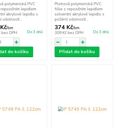
ová polymerická PVC
Plotrová polymerická PVC
s repozičním lepidlem
fólie s repozičním lepidlem
tní akrylové lepidlo s
solventní akrylové lepidlo s
í odolností...
požární odolností...
 Kč
374 Kč
/
bm
/
bm
Do 3 dnů
Do 3 dnů
č
bez DPH
309 Kč
bez DPH
dat do košíku
Přidat do košíku