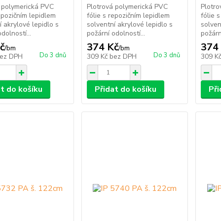
 polymerická PVC
Plotrová polymerická PVC
Plotr
repozičním lepidlem
fólie s repozičním lepidlem
fólie 
í akrylové lepidlo s
solventní akrylové lepidlo s
solven
dolností...
požární odolností...
požárn
č
374 Kč
374
/
bm
/
bm
Do 3 dnů
Do 3 dnů
ez DPH
309 Kč
bez DPH
309 K
at do košíku
Přidat do košíku
Při