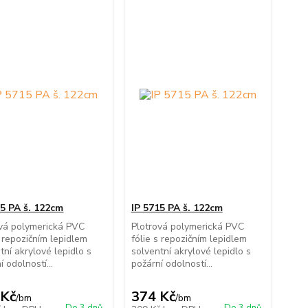
15 PA š. 122cm
IP 5715 PA š. 122cm
ová polymerická PVC
Plotrová polymerická PVC
s repozičním lepidlem
fólie s repozičním lepidlem
tní akrylové lepidlo s
solventní akrylové lepidlo s
í odolností...
požární odolností...
 Kč
374 Kč
/
bm
/
bm