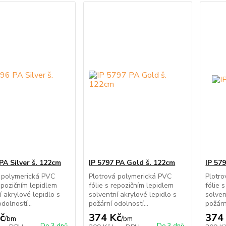
PA Silver š. 122cm
IP 5797 PA Gold š. 122cm
IP 57
 polymerická PVC
Plotrová polymerická PVC
Plotr
repozičním lepidlem
fólie s repozičním lepidlem
fólie 
í akrylové lepidlo s
solventní akrylové lepidlo s
solven
dolností...
požární odolností...
požárn
č
374 Kč
374
/
bm
/
bm