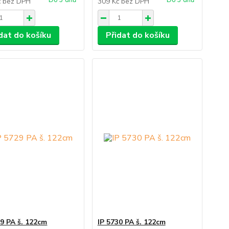
Do 3 dnů
Do 3 dnů
č
bez DPH
309 Kč
bez DPH
dat do košíku
Přidat do košíku
29 PA š. 122cm
IP 5730 PA š. 122cm