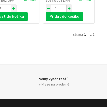
Do 3 dnů
Do 3 dnů
č
bez DPH
309 Kč
bez DPH
dat do košíku
Přidat do košíku
strana
z 1
Velký výběr zboží
v Praze na prodejně