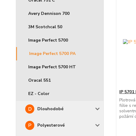
Oracal 751 C
Avery Dennison 700
3M Scotchcal 50
Image Perfect 5700
Image Perfect 5700 PA
Image Perfect 5700 HT
Oracal 551
IP 5701
EZ - Color
Plotrová
fólie s 
Dlouhodobé
solventn
požární o
Polyesterové