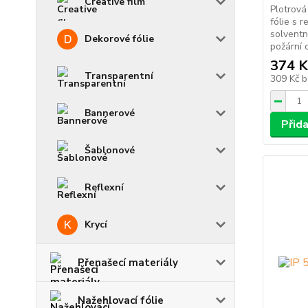
Creative film
Plotrová
fólie s 
solventn
Dekorové fólie
požární o
374 K
Transparentní
309 Kč
b
Bannerové
Přid
Šablonové
Reflexní
Krycí
Přenašecí materiály
Nažehlovací fólie