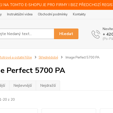
J NA TOMTO E-SHOPU JE PRO FIRMY I BEZ PŘEDCHOZÍ REGI
ty
Instruktážní videa
Obchodní podmínky
Kontakty
Nevíte
Hledat
+ 42
(Po-Pá
lotrové a ostatní fólie
Střednědobé
Image Perfect 5700 PA
e Perfect 5700 PA
jší
Nejlevnější
Nejdražší
1-20 z 20