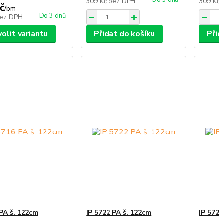
Do 3 dnů
309 Kč
bez DPH
309 K
č
/
bm
Do 3 dnů
ez DPH
volit variantu
Přidat do košíku
Při
 PA š. 122cm
IP 5722 PA š. 122cm
IP 57