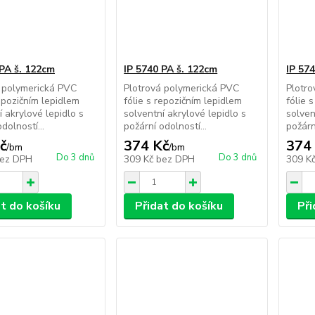
 PA š. 122cm
IP 5740 PA š. 122cm
IP 57
 polymerická PVC
Plotrová polymerická PVC
Plotr
repozičním lepidlem
fólie s repozičním lepidlem
fólie 
í akrylové lepidlo s
solventní akrylové lepidlo s
solven
dolností...
požární odolností...
požárn
č
374 Kč
374
/
bm
/
bm
Do 3 dnů
Do 3 dnů
ez DPH
309 Kč
bez DPH
309 K
at do košíku
Přidat do košíku
Při