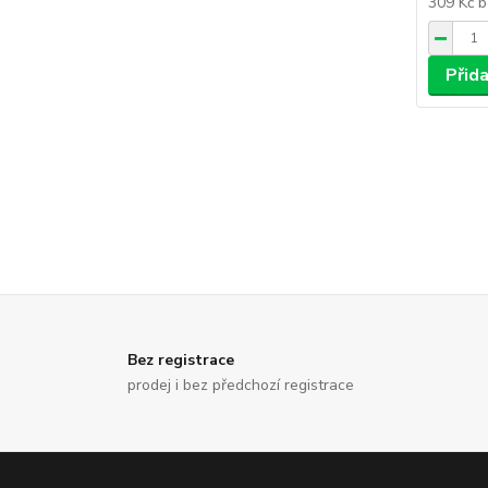
309 Kč
b
Přid
Bez registrace
prodej i bez předchozí registrace