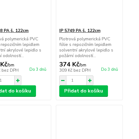
48 PA š. 122cm
IP 5749 PA š. 122cm
ová polymerická PVC
Plotrová polymerická PVC
s repozičním lepidlem
fólie s repozičním lepidlem
tní akrylové lepidlo s
solventní akrylové lepidlo s
í odolností...
požární odolností...
 Kč
374 Kč
/
bm
/
bm
Do 3 dnů
Do 3 dnů
č
bez DPH
309 Kč
bez DPH
dat do košíku
Přidat do košíku