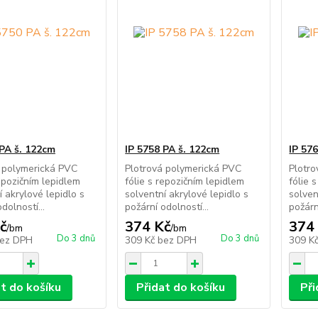
 PA š. 122cm
IP 5758 PA š. 122cm
IP 57
 polymerická PVC
Plotrová polymerická PVC
Plotr
repozičním lepidlem
fólie s repozičním lepidlem
fólie 
í akrylové lepidlo s
solventní akrylové lepidlo s
solven
dolností...
požární odolností...
požárn
č
374 Kč
374
/
bm
/
bm
Do 3 dnů
Do 3 dnů
ez DPH
309 Kč
bez DPH
309 K
at do košíku
Přidat do košíku
Při