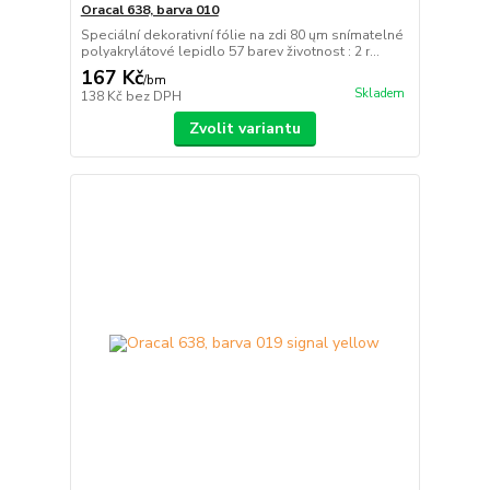
Oracal 638, barva 010
Speciální dekorativní fólie na zdi 80 ųm snímatelné
polyakrylátové lepidlo 57 barev životnost : 2 r...
167 Kč
/
bm
Skladem
138 Kč
bez DPH
Zvolit variantu