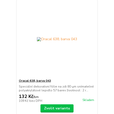
Oracal 638, barva 043
Speciální dekorativní fólie na zdi 80 ųm snímatelné
polyakrylátové lepidlo 57 barev životnost : 2 r...
132 Kč
/
bm
Skladem
109 Kč
bez DPH
Zvolit variantu