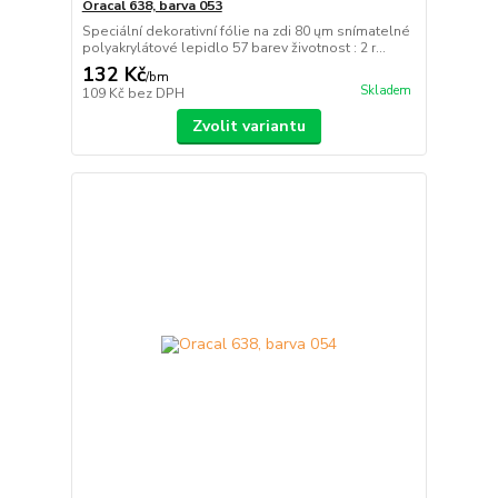
Oracal 638, barva 053
Speciální dekorativní fólie na zdi 80 ųm snímatelné
polyakrylátové lepidlo 57 barev životnost : 2 r...
132 Kč
/
bm
Skladem
109 Kč
bez DPH
Zvolit variantu