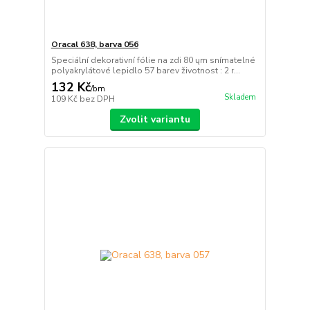
Oracal 638, barva 056
Speciální dekorativní fólie na zdi 80 ųm snímatelné
polyakrylátové lepidlo 57 barev životnost : 2 r...
132 Kč
/
bm
Skladem
109 Kč
bez DPH
Zvolit variantu