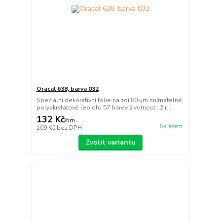
Oracal 638, barva 032
Speciální dekorativní fólie na zdi 80 ųm snímatelné
polyakrylátové lepidlo 57 barev životnost : 2 r...
132 Kč
/
bm
Skladem
109 Kč
bez DPH
Zvolit variantu