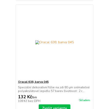
Oracal 638, barva 045
Speciální dekorativní fólie na zdi 80 ųm snímatelné
polyakrylátové lepidlo 57 barev životnost : 2 r...
132 Kč
/
bm
Skladem
109 Kč
bez DPH
Zvolit variantu