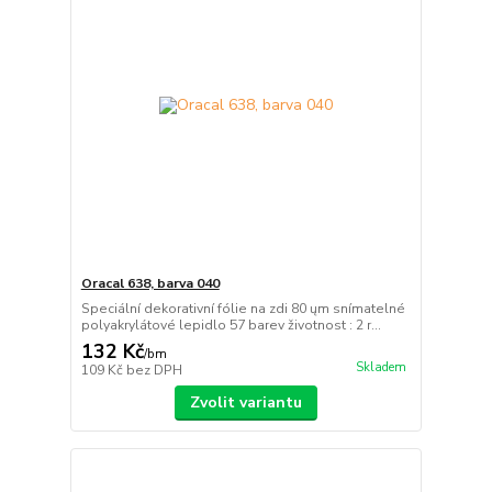
Oracal 638, barva 040
Speciální dekorativní fólie na zdi 80 ųm snímatelné
polyakrylátové lepidlo 57 barev životnost : 2 r...
132 Kč
/
bm
Skladem
109 Kč
bez DPH
Zvolit variantu