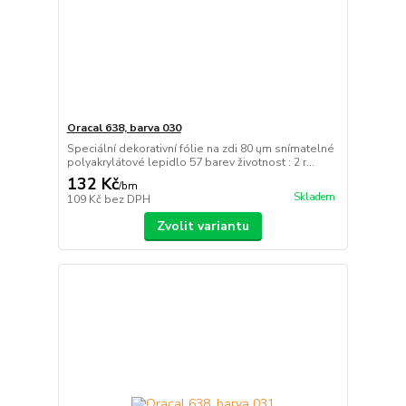
Oracal 638, barva 030
Speciální dekorativní fólie na zdi 80 ųm snímatelné
polyakrylátové lepidlo 57 barev životnost : 2 r...
132 Kč
/
bm
Skladem
109 Kč
bez DPH
Zvolit variantu