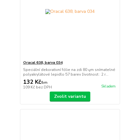
Oracal 638, barva 034
Speciální dekorativní fólie na zdi 80 ųm snímatelné
polyakrylátové lepidlo 57 barev životnost : 2 r...
132 Kč
/
bm
Skladem
109 Kč
bez DPH
Zvolit variantu