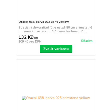
Oracal 638, barva 022 light yellow
Speciální dekorativní fólie na zdi 80 ųm snímatelné
polyakrylátové lepidlo 57 barev životnost : 2 r...
132 Kč
/
bm
Skladem
109 Kč
bez DPH
Zvolit variantu