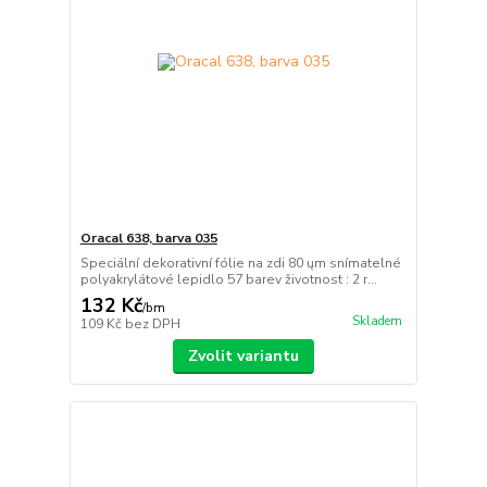
Oracal 638, barva 035
Speciální dekorativní fólie na zdi 80 ųm snímatelné
polyakrylátové lepidlo 57 barev životnost : 2 r...
132 Kč
/
bm
Skladem
109 Kč
bez DPH
Zvolit variantu