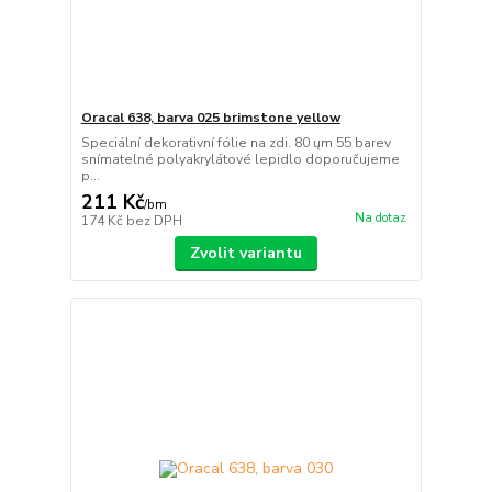
Oracal 638, barva 025 brimstone yellow
Speciální dekorativní fólie na zdi. 80 ųm 55 barev
snímatelné polyakrylátové lepidlo doporučujeme
p...
211 Kč
/
bm
Na dotaz
174 Kč
bez DPH
Zvolit variantu