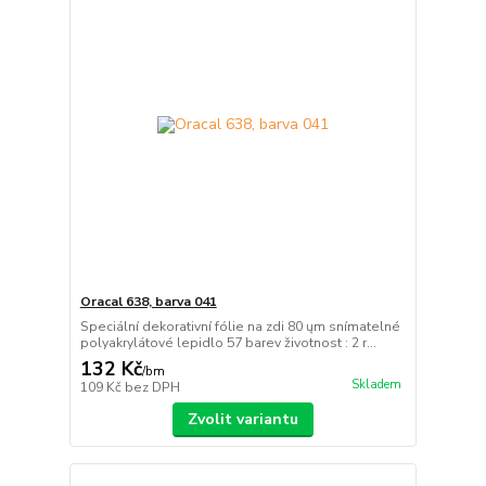
Oracal 638, barva 041
Speciální dekorativní fólie na zdi 80 ųm snímatelné
polyakrylátové lepidlo 57 barev životnost : 2 r...
132 Kč
/
bm
Skladem
109 Kč
bez DPH
Zvolit variantu