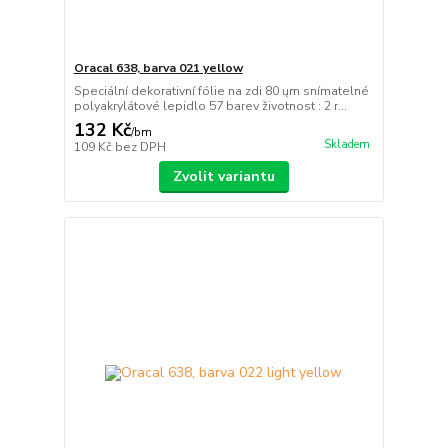
Oracal 638, barva 021 yellow
Speciální dekorativní fólie na zdi 80 ųm snímatelné
polyakrylátové lepidlo 57 barev životnost : 2 r...
132 Kč
/
bm
Skladem
109 Kč
bez DPH
Zvolit variantu