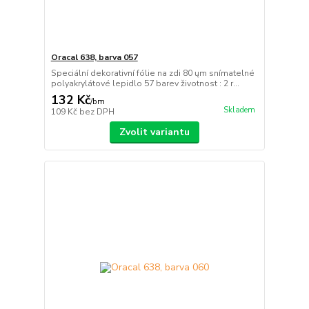
Oracal 638, barva 057
Speciální dekorativní fólie na zdi 80 ųm snímatelné
polyakrylátové lepidlo 57 barev životnost : 2 r...
132 Kč
/
bm
Skladem
109 Kč
bez DPH
Zvolit variantu