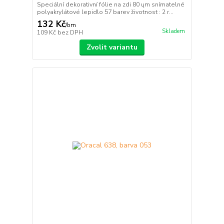
Speciální dekorativní fólie na zdi 80 ųm snímatelné
polyakrylátové lepidlo 57 barev životnost : 2 r...
132 Kč
/
bm
Skladem
109 Kč
bez DPH
Zvolit variantu