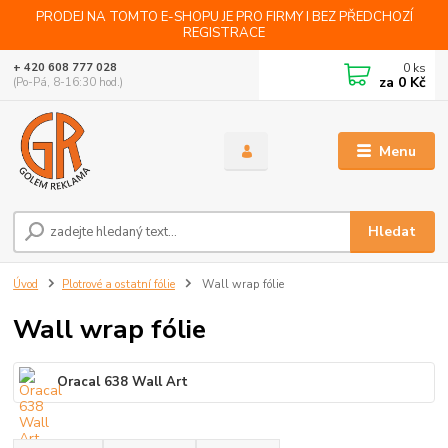
PRODEJ NA TOMTO E-SHOPU JE PRO FIRMY I BEZ PŘEDCHOZÍ
REGISTRACE
0
ks
+ 420 608 777 028
za
0 Kč
(Po-Pá, 8-16:30 hod.)
Menu
Hledat
Úvod
Plotrové a ostatní fólie
Wall wrap fólie
Wall wrap fólie
Oracal 638 Wall Art