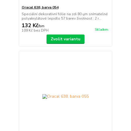
Oracal 638, barva 054
Speciální dekorativní fólie na zdi 80 ųm snímatelné
polyakrylátové lepidlo 57 barev životnost : 2 r...
132 Kč
/
bm
Skladem
109 Kč
bez DPH
Zvolit variantu