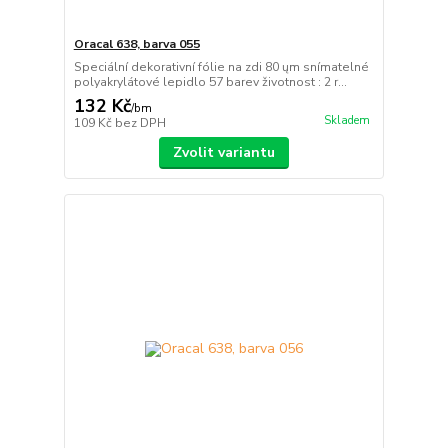
Oracal 638, barva 055
Speciální dekorativní fólie na zdi 80 ųm snímatelné
polyakrylátové lepidlo 57 barev životnost : 2 r...
132 Kč
/
bm
Skladem
109 Kč
bez DPH
Zvolit variantu