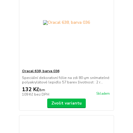
Oracal 638, barva 036
Speciální dekorativní fólie na zdi 80 ųm snímatelné
polyakrylátové lepidlo 57 barev životnost : 2 r...
132 Kč
/
bm
Skladem
109 Kč
bez DPH
Zvolit variantu