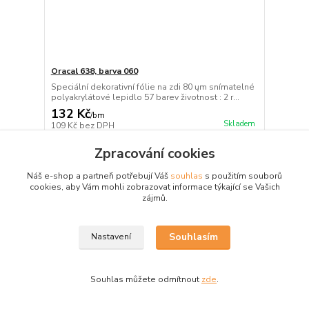
Oracal 638, barva 060
Speciální dekorativní fólie na zdi 80 ųm snímatelné
polyakrylátové lepidlo 57 barev životnost : 2 r...
132 Kč
/
bm
Skladem
109 Kč
bez DPH
Zvolit variantu
Zpracování cookies
Náš e-shop a partneři potřebují Váš
souhlas
s použitím souborů
cookies, aby Vám mohli zobrazovat informace týkající se Vašich
zájmů.
Souhlasím
Nastavení
Souhlas můžete odmítnout
zde
.