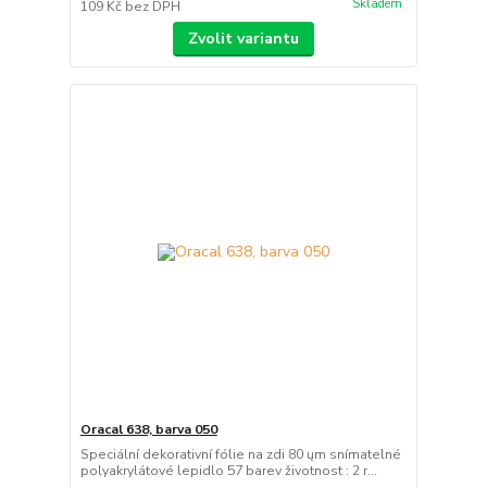
Skladem
109 Kč
bez DPH
Zvolit variantu
Oracal 638, barva 050
Speciální dekorativní fólie na zdi 80 ųm snímatelné
polyakrylátové lepidlo 57 barev životnost : 2 r...