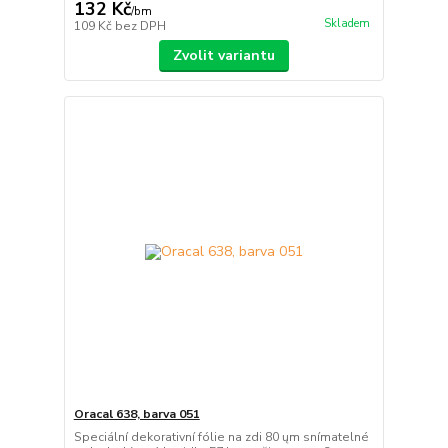
132 Kč
/
bm
Skladem
109 Kč
bez DPH
Zvolit variantu
Oracal 638, barva 051
Speciální dekorativní fólie na zdi 80 ųm snímatelné