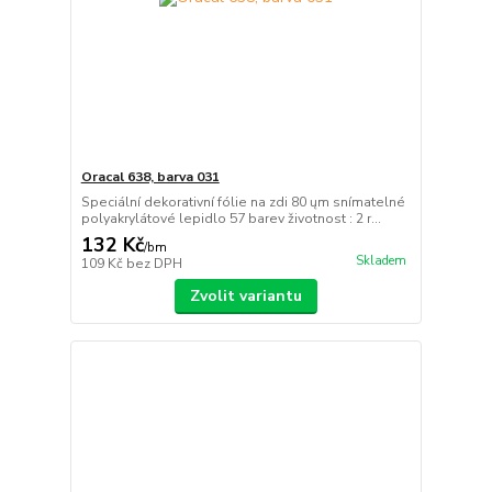
Oracal 638, barva 031
Speciální dekorativní fólie na zdi 80 ųm snímatelné
polyakrylátové lepidlo 57 barev životnost : 2 r...
132 Kč
/
bm
Skladem
109 Kč
bez DPH
Zvolit variantu