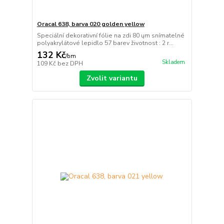
Oracal 638, barva 020 golden yellow
Speciální dekorativní fólie na zdi 80 ųm snímatelné
polyakrylátové lepidlo 57 barev životnost : 2 r...
132 Kč
/
bm
Skladem
109 Kč
bez DPH
Zvolit variantu