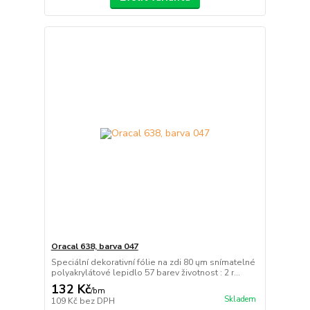
Oracal 638, barva 047
Speciální dekorativní fólie na zdi 80 ųm snímatelné
polyakrylátové lepidlo 57 barev životnost : 2 r...
132 Kč
/
bm
Skladem
109 Kč
bez DPH