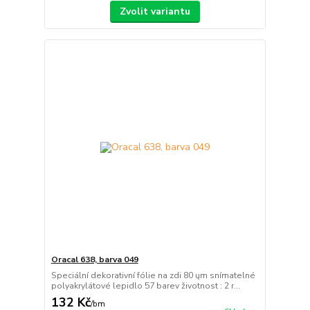
Zvolit variantu
Oracal 638, barva 049
Speciální dekorativní fólie na zdi 80 ųm snímatelné
polyakrylátové lepidlo 57 barev životnost : 2 r...
132 Kč
/
bm