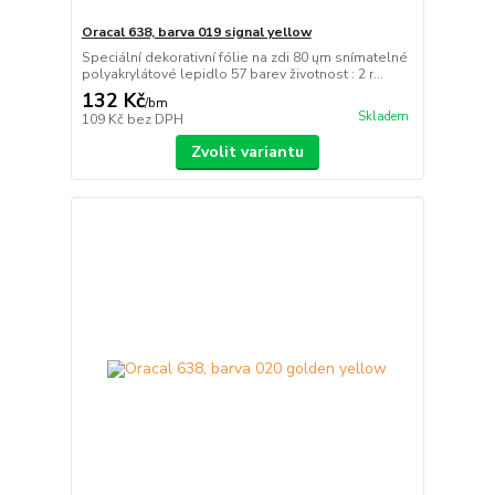
Oracal 638, barva 019 signal yellow
Speciální dekorativní fólie na zdi 80 ųm snímatelné
polyakrylátové lepidlo 57 barev životnost : 2 r...
132 Kč
/
bm
Skladem
109 Kč
bez DPH
Zvolit variantu