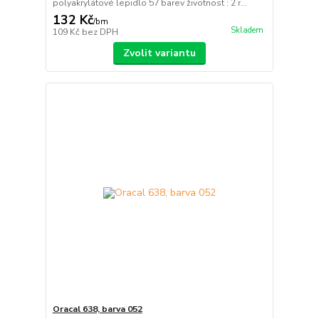
polyakrylátové lepidlo 57 barev životnost : 2 r...
132 Kč
/
bm
Skladem
109 Kč
bez DPH
Zvolit variantu
Oracal 638, barva 052