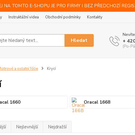
J NA TOMTO E-SHOPU JE PRO FIRMY I BEZ PŘEDCHOZÍ REGI
ty
Instruktážní videa
Obchodní podmínky
Kontakty
Nevíte
Hledat
+ 42
(Po-Pá
lotrové a ostatní fólie
Krycí
í
acal 1660
Oracal 1668
jší
Nejlevnější
Nejdražší