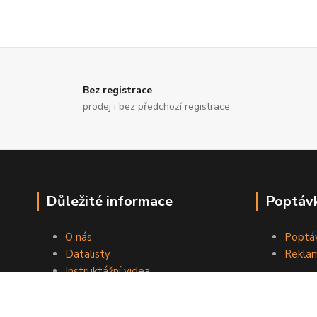
Bez registrace
prodej i bez předchozí registrace
Důležité informace
Poptávk
O nás
Poptáv
Datalisty
Reklam
Instruktážní videa
Kontakty
Obchodní podmínky