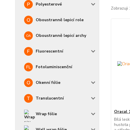
Polyesterové
Zobrazuji 
Oboustranně lepicí role
Oboustranně lepicí archy
Fluorescentní
Fotoluminiscenční
Okenní fólie
Translucentní
Oracal 
Wrap fólie
Bílá lesk
hustota
Wall wrap fólie
a středn