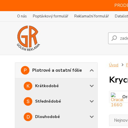
PRODE
O nás
Poptávkový formulář
Reklamační formulář
Datalis
Úvod
P
Plotrové a ostatní fólie
Kryc
Krátkodobé
Or
Střednědobé
Dlouhodobé
Nejnově