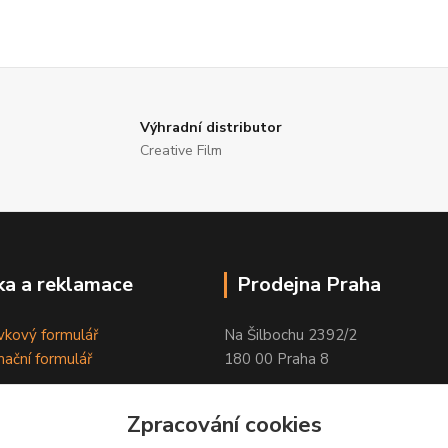
Výhradní distributor
Creative Film
a a reklamace
Prodejna Praha
kový formulář
Na Šilbochu 2392/2
ační formulář
180 00 Praha 8
Otevírací doba:
Zpracování cookies
PO - PÁ 8:00 - 16:30