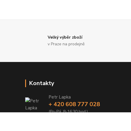
Velký výběr zboží
v Praze na prodejně
Kontakty
Petr Lapka
+ 420 608 777 028
(Po-Pá, 8-16:30 hod.)
obchod@golemreklama.cz