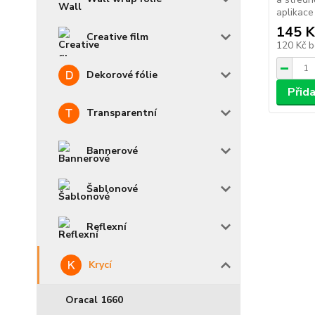
aplikace 
145 K
Creative film
120 Kč
b
Dekorové fólie
Přid
Transparentní
Bannerové
Šablonové
Reflexní
Krycí
Oracal 1660