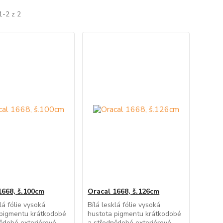
1-2 z 2
1668, š.100cm
Oracal 1668, š.126cm
lá fólie vysoká
Bílá lesklá fólie vysoká
 pigmentu krátkodobé
hustota pigmentu krátkodobé
ědobé exteriérové
a střednědobé exteriérové