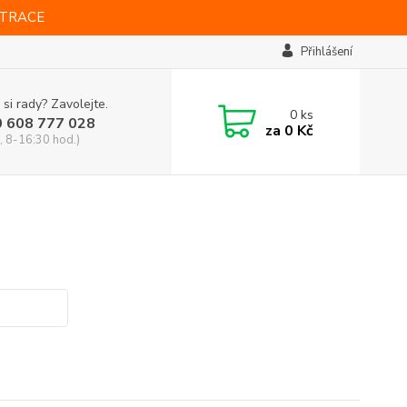
STRACE
Přihlášení
 si rady? Zavolejte.
0
ks
0 608 777 028
za
0 Kč
, 8-16:30 hod.)