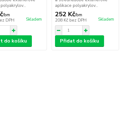
polyakrylov...
aplikace polyakrylov...
č
252 Kč
/
bm
/
bm
Skladem
Skladem
ez DPH
208 Kč
bez DPH
at do košíku
Přidat do košíku