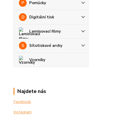
Pomůcky
Digitální tisk
Laminovací filmy
Sítotiskové archy
Vzorníky
Najdete nás
Facebook
Instagram