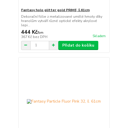
Fantasy holo glitter gold PRIME, š.61cm
Dekorační fólie z metalizované umělé hmoty díky
hranolům vytváří různé optické efekty akrylové
lepi...
444 Kč
/
bm
Skladem
367 Kč
bez DPH
Přidat do košíku