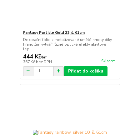
Fantasy Particle Gold 23, š. 61cm
Dekorační fólie z metalizované umělé hmoty díky
hranolům vytváří různé optické efekty akrylové
lepi...
444 Kč
/
bm
Skladem
367 Kč
bez DPH
Přidat do košíku