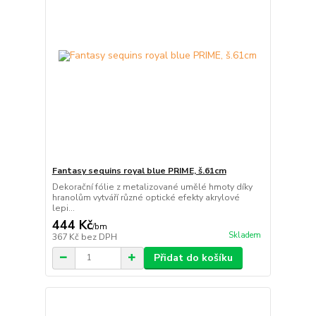
Fantasy sequins royal blue PRIME, š.61cm
Dekorační fólie z metalizované umělé hmoty díky
hranolům vytváří různé optické efekty akrylové
lepi...
444 Kč
/
bm
Skladem
367 Kč
bez DPH
Přidat do košíku