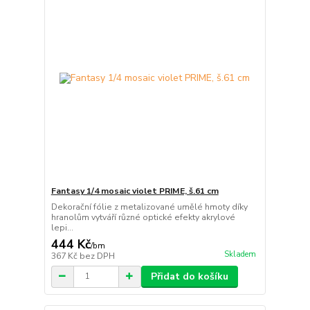
Fantasy 1/4 mosaic violet PRIME, š.61 cm
Dekorační fólie z metalizované umělé hmoty díky
hranolům vytváří různé optické efekty akrylové
lepi...
444 Kč
/
bm
Skladem
367 Kč
bez DPH
Přidat do košíku