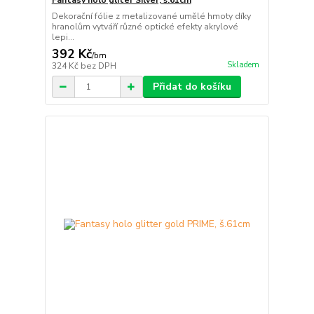
Fantasy holo gliter Silver, š.61cm
Dekorační fólie z metalizované umělé hmoty díky
hranolům vytváří různé optické efekty akrylové
lepi...
392 Kč
/
bm
Skladem
324 Kč
bez DPH
Přidat do košíku