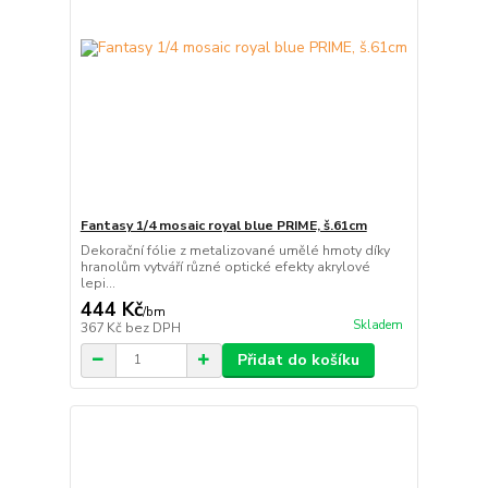
Fantasy 1/4 mosaic royal blue PRIME, š.61cm
Dekorační fólie z metalizované umělé hmoty díky
hranolům vytváří různé optické efekty akrylové
lepi...
444 Kč
/
bm
Skladem
367 Kč
bez DPH
Přidat do košíku