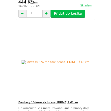
444 Kč
/
bm
Skladem
367 Kč
bez DPH
Přidat do košíku
Fantasy 1/4 mosaic brass, PRIME, š.61cm
Dekorační fólie z metalizované umělé hmoty díky