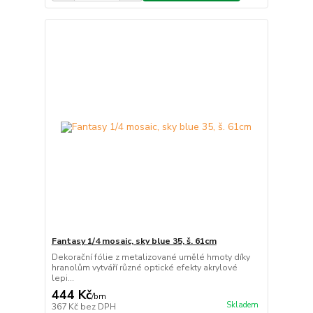
Fantasy 1/4 mosaic, sky blue 35, š. 61cm
Dekorační fólie z metalizované umělé hmoty díky
hranolům vytváří různé optické efekty akrylové
lepi...
444 Kč
/
bm
Skladem
367 Kč
bez DPH