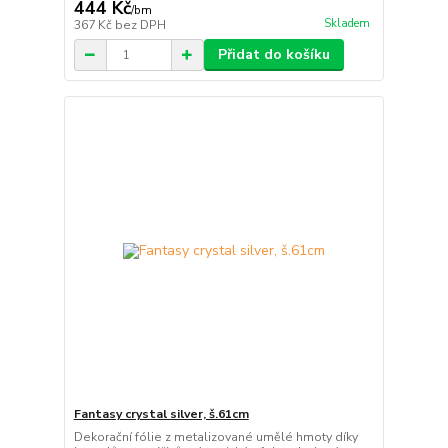
444 Kč
/
bm
Skladem
367 Kč
bez DPH
Přidat do košíku
Fantasy crystal silver, š.61cm
Dekorační fólie z metalizované umělé hmoty díky