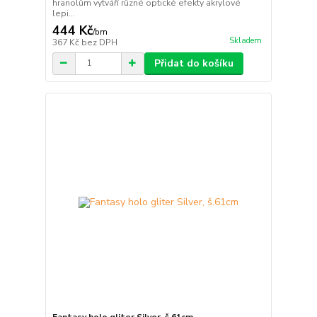
hranolům vytváří různé optické efekty akrylové
lepi...
444 Kč
/
bm
Skladem
367 Kč
bez DPH
Přidat do košíku