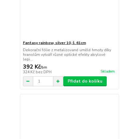
Fantasy rainbow, silver 10, š. 61cm
Dekorační fólie z metalizované umělé hmoty díky
hranolům vytváří různé optické efekty akrylové
lepi...
392 Kč
/
bm
Skladem
324 Kč
bez DPH
Přidat do košíku