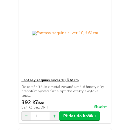
Fantasy sequins silver 10, š.61cm
Dekorační fólie z metalizované umělé hmoty díky
hranolům vytváří různé optické efekty akrylové
lepi...
392 Kč
/
bm
Skladem
324 Kč
bez DPH
Přidat do košíku