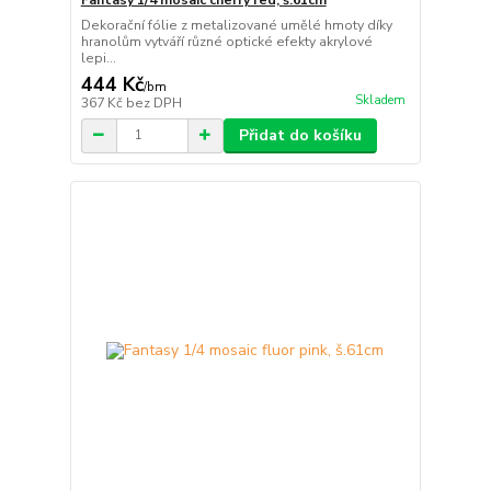
Dekorační fólie z metalizované umělé hmoty díky
hranolům vytváří různé optické efekty akrylové
lepi...
444 Kč
/
bm
Skladem
367 Kč
bez DPH
Přidat do košíku