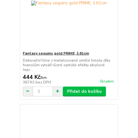
Fantasy sequins gold PRIME, š.61cm
Dekorační fólie z metalizované umělé hmoty díky
hranolům vytváří různé optické efekty akrylové
lepi...
444 Kč
/
bm
Skladem
367 Kč
bez DPH
Přidat do košíku