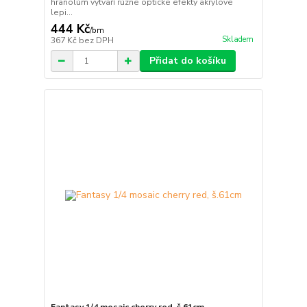
hranolům vytváří různé optické efekty akrylové
lepi...
444 Kč
/
bm
Skladem
367 Kč
bez DPH
Přidat do košíku
Fantasy 1/4 mosaic cherry red, š.61cm