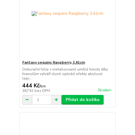
Fantasy sequins Raspberry, š.61cm
Dekorační fólie z metalizované umělé hmoty díky
hranolům vytváří různé optické efekty akrylové
lepi...
444 Kč
/
bm
Skladem
367 Kč
bez DPH
Přidat do košíku