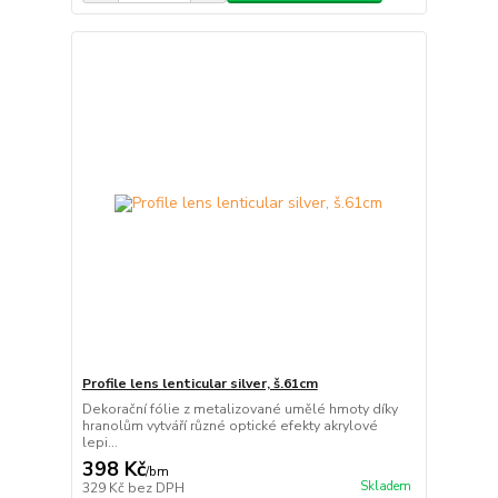
Profile lens lenticular silver, š.61cm
Dekorační fólie z metalizované umělé hmoty díky
hranolům vytváří různé optické efekty akrylové
lepi...
398 Kč
/
bm
Skladem
329 Kč
bez DPH