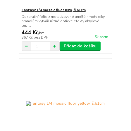
Fantasy 1/4 mosaic fluor pink, š.61cm
Dekorační fólie z metalizované umělé hmoty díky
hranolům vytváří různé optické efekty akrylové
lepi...
444 Kč
/
bm
Skladem
367 Kč
bez DPH
Přidat do košíku