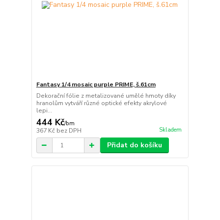
Fantasy 1/4 mosaic purple PRIME, š.61cm
Dekorační fólie z metalizované umělé hmoty díky
hranolům vytváří různé optické efekty akrylové
lepi...
444 Kč
/
bm
Skladem
367 Kč
bez DPH
Přidat do košíku