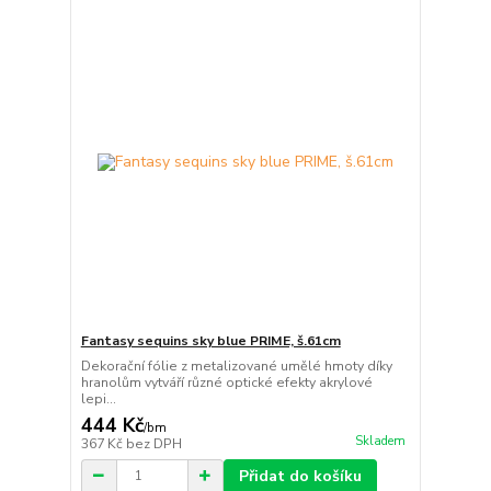
Fantasy sequins sky blue PRIME, š.61cm
Dekorační fólie z metalizované umělé hmoty díky
hranolům vytváří různé optické efekty akrylové
lepi...
444 Kč
/
bm
Skladem
367 Kč
bez DPH
Přidat do košíku