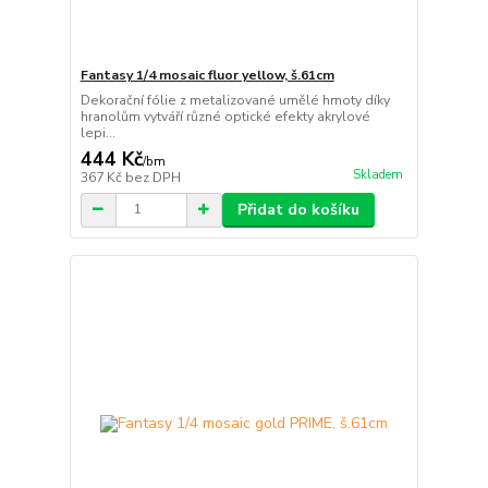
Fantasy 1/4 mosaic fluor yellow, š.61cm
Dekorační fólie z metalizované umělé hmoty díky
hranolům vytváří různé optické efekty akrylové
lepi...
444 Kč
/
bm
Skladem
367 Kč
bez DPH
Přidat do košíku