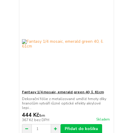
Fantasy 1/4 mosaic, emerald green 40, š. 61cm
Dekorační fólie z metalizované umělé hmoty díky
hranolům vytváří různé optické efekty akrylové
lepi...
444 Kč
/
bm
Skladem
367 Kč
bez DPH
Přidat do košíku