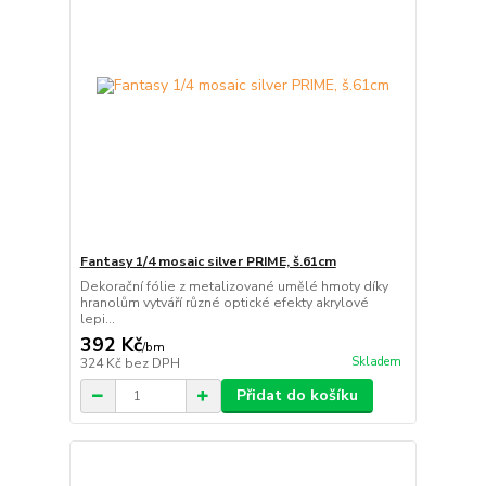
Fantasy 1/4 mosaic silver PRIME, š.61cm
Dekorační fólie z metalizované umělé hmoty díky
hranolům vytváří různé optické efekty akrylové
lepi...
392 Kč
/
bm
Skladem
324 Kč
bez DPH
Přidat do košíku