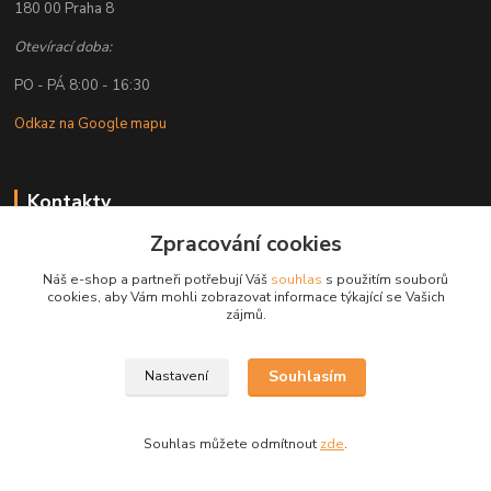
180 00 Praha 8
Otevírací doba:
PO - PÁ 8:00 - 16:30
Odkaz na Google mapu
Kontakty
Zpracování cookies
Petr Lapka
+ 420 608 777 028
Náš e-shop a partneři potřebují Váš
souhlas
s použitím souborů
(Po-Pá, 8-16:30 hod.)
cookies, aby Vám mohli zobrazovat informace týkající se Vašich
zájmů.
obchod@golemreklama.cz
Souhlasím
Nastavení
Souhlas můžete odmítnout
zde
.
Vytvořeno na
Eshop-rychle.cz