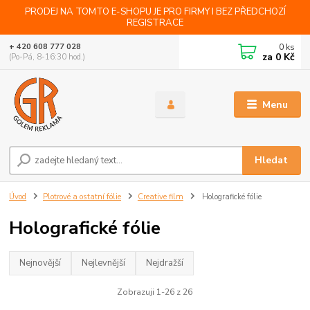
PRODEJ NA TOMTO E-SHOPU JE PRO FIRMY I BEZ PŘEDCHOZÍ
REGISTRACE
0
ks
+ 420 608 777 028
za
0 Kč
(Po-Pá, 8-16:30 hod.)
Menu
Hledat
Úvod
Plotrové a ostatní fólie
Creative film
Holografické fólie
Holografické fólie
Nejnovější
Nejlevnější
Nejdražší
Zobrazuji 1-26 z 26