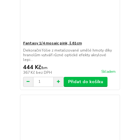
Fantasy 1/4 mosaic pink, š.61cm
Dekorační fólie z metalizované umělé hmoty díky
hranolům vytváří různé optické efekty akrylové
lepi...
444 Kč
/
bm
Skladem
367 Kč
bez DPH
Přidat do košíku