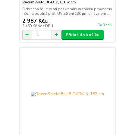
RavenShield BLACK, š. 152 cm
Ochranná fólie proti poškrábání autolaku provedení
: černá odolná proti UV záření 130 µm s návinem ...
2 987 Kč
/
bm
Do 3 dnů
2 469 Kč
bez DPH
Přidat do košíku