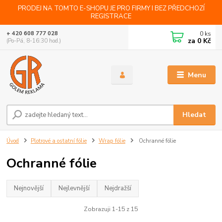
PRODEJ NA TOMTO E-SHOPU JE PRO FIRMY I BEZ PŘEDCHOZÍ
REGISTRACE
0
ks
+ 420 608 777 028
za
0 Kč
(Po-Pá, 8-16:30 hod.)
Menu
Hledat
Úvod
Plotrové a ostatní fólie
Wrap fólie
Ochranné fólie
Ochranné fólie
Nejnovější
Nejlevnější
Nejdražší
Zobrazuji 1-15 z 15