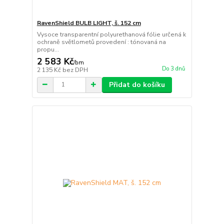
RavenShield BULB LIGHT, š. 152 cm
Vysoce transparentní polyurethanová fólie určená k
ochraně světlometů provedení : tónovaná na
propu...
2 583 Kč
/
bm
Do 3 dnů
2 135 Kč
bez DPH
Přidat do košíku