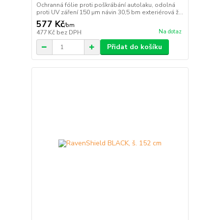
Ochranná fólie proti poškrábání autolaku, odolná
proti UV záření 150 µm návin 30,5 bm exteriérová ž...
577 Kč
/
bm
Na dotaz
477 Kč
bez DPH
Přidat do košíku