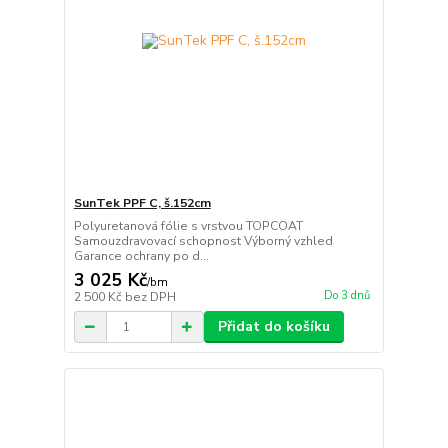
SunTek PPF C, š.152cm
Polyuretanová fólie s vrstvou TOPCOAT
Samouzdravovací schopnost Výborný vzhled
Garance ochrany po d...
3 025 Kč
/
bm
Do 3 dnů
2 500 Kč
bez DPH
Přidat do košíku