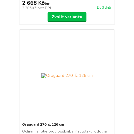
2 668 Kč
/
bm
Do 3 dnů
2 205 Kč
bez DPH
Zvolit variantu
Oraguard 270, š. 126 cm
Ochranná fólie proti poškrábání autolaku, odolná