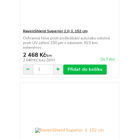
RavenShield Superior 2.0, š. 152 cm
Ochranná fólie proti poškrábání autolaku odolná
proti UV záření 150 µm s návinem 30,5 bm
exteriérov...
2 468 Kč
/
bm
Do 3 dnů
2 040 Kč
bez DPH
Přidat do košíku