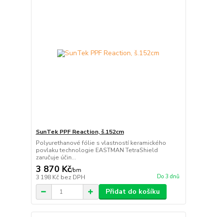
SunTek PPF Reaction, š.152cm
Polyurethanové fólie s vlastností keramického
povlaku technologie EASTMAN TetraShield
zaručuje účin...
3 870 Kč
/
bm
Do 3 dnů
3 198 Kč
bez DPH
Přidat do košíku