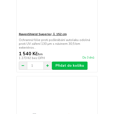
RavenShield Superior, š. 152 cm
Ochranná fólie proti poškrábání autolaku odolná
proti UV záření 130 µm s návinem 30,5 bm
exteriérov...
1 540 Kč
/
bm
Do 3 dnů
1 273 Kč
bez DPH
Přidat do košíku