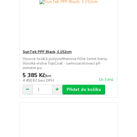
SunTek PPF Black, š.152cm
Vysoce lesklá polyurethanová fólie černé barvy
Vysoká vrstva TopCoat - samozacelovací při
mírném po...
5 385 Kč
/
bm
Do 3 dnů
4 450 Kč
bez DPH
Přidat do košíku