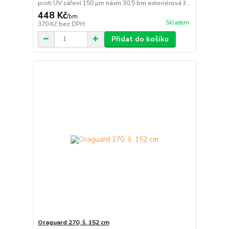
proti UV záření 150 µm návin 30,5 bm exteriérová ž...
448 Kč
/
bm
Skladem
370 Kč
bez DPH
Přidat do košíku
Oraguard 270, š. 152 cm