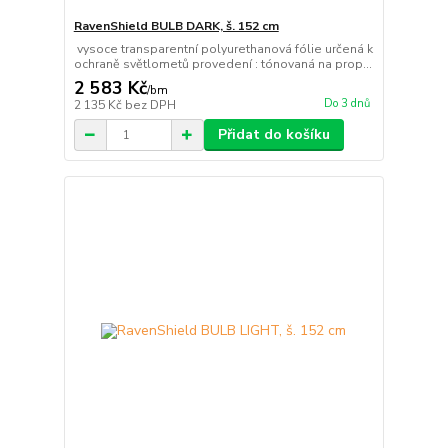
RavenShield BULB DARK, š. 152 cm
vysoce transparentní polyurethanová fólie určená k
ochraně světlometů provedení : tónovaná na prop...
2 583 Kč
/
bm
Do 3 dnů
2 135 Kč
bez DPH
Přidat do košíku