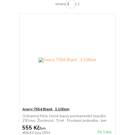
strana
z 1
Avery 7554 Black , š.100cm
Ochranná fólie černé barvy permanentní lepidlo
150 mic. Životnost : 5 let Prodejní jednotka : bm
555 Kč
/
bm
Do 3 dnů
459 Kč
bez DPH