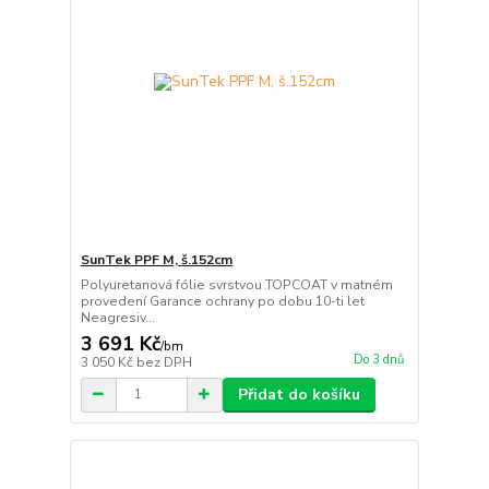
SunTek PPF M, š.152cm
Polyuretanová fólie svrstvou TOPCOAT v matném
provedení Garance ochrany po dobu 10-ti let
Neagresiv...
3 691 Kč
/
bm
Do 3 dnů
3 050 Kč
bez DPH
Přidat do košíku