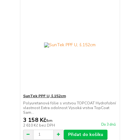
SunTek PPF U, š.152cm
Polyuretanová fólie s vrstvou TOPCOAT Hydrofobní
vlastnost Extra odolnost Vysoká vrstva TopCoat
Sam...
3 158 Kč
/
bm
Do 3 dnů
2 610 Kč
bez DPH
Přidat do košíku