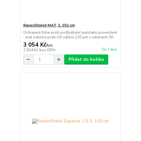
RavenShield MAT, š. 152 cm
Ochranná fólie proti poškrábání autolaku provedení
: mat odolná proti UV záření 130 µm s návinem 30...
3 054 Kč
/
bm
Do 3 dnů
2 524 Kč
bez DPH
Přidat do košíku