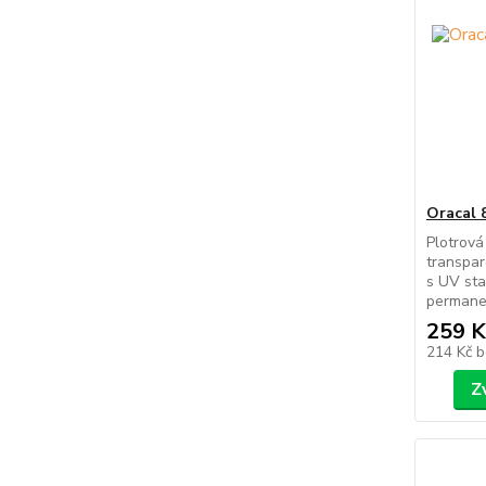
Oracal 
Plotrová
transpar
s UV sta
permanen
259 K
214 Kč
b
Z