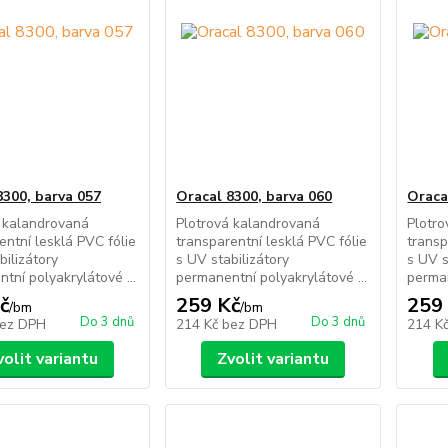
8300, barva 057
Oracal 8300, barva 060
Oraca
 kalandrovaná
Plotrová kalandrovaná
Plotr
entní lesklá PVC fólie
transparentní lesklá PVC fólie
transp
bilizátory
s UV stabilizátory
s UV s
tní polyakrylátové ...
permanentní polyakrylátové ...
perman
č
259 Kč
259
/
bm
/
bm
Do 3 dnů
Do 3 dnů
ez DPH
214 Kč
bez DPH
214 K
volit variantu
Zvolit variantu