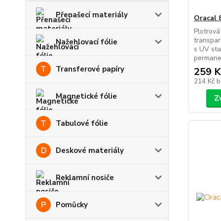
Přenašecí materiály
Oracal 
Plotrová
transpar
Nažehlovací fólie
s UV sta
permanen
Transferové papíry
259 K
214 Kč
b
Magnetické fólie
Z
Tabulové fólie
Deskové materiály
Reklamní nosiče
Pomůcky