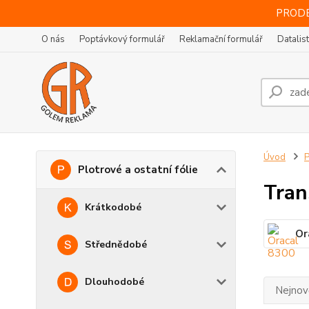
PRODE
O nás
Poptávkový formulář
Reklamační formulář
Datalis
Úvod
P
Plotrové a ostatní fólie
Tran
Krátkodobé
Or
Střednědobé
Dlouhodobé
Nejnově