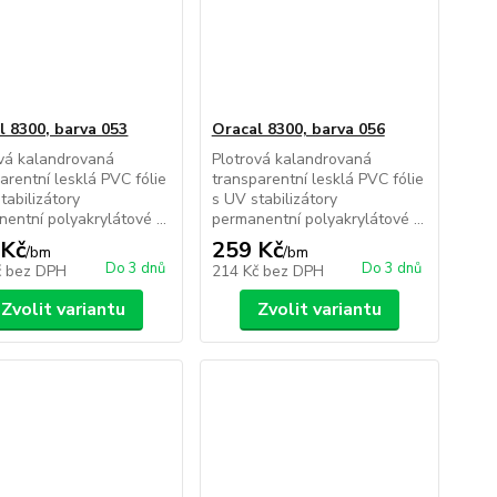
l 8300, barva 053
Oracal 8300, barva 056
ová kalandrovaná
Plotrová kalandrovaná
arentní lesklá PVC fólie
transparentní lesklá PVC fólie
tabilizátory
s UV stabilizátory
entní polyakrylátové ...
permanentní polyakrylátové ...
 Kč
259 Kč
/
bm
/
bm
Do 3 dnů
Do 3 dnů
č
bez DPH
214 Kč
bez DPH
Zvolit variantu
Zvolit variantu