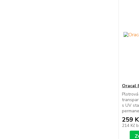
Oracal 
Plotrová
transpar
s UV sta
permanen
259 K
214 Kč
b
Z