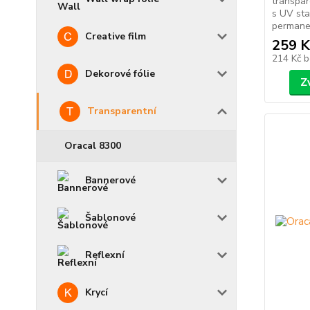
transpar
s UV sta
permanen
Creative film
259 K
214 Kč
b
Dekorové fólie
Z
Transparentní
Oracal 8300
Bannerové
Šablonové
Reflexní
Krycí