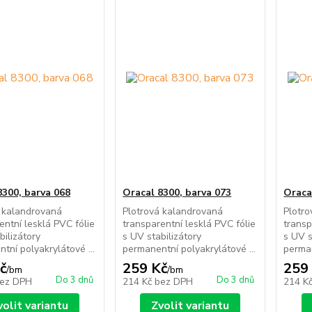
8300, barva 068
Oracal 8300, barva 073
Oraca
 kalandrovaná
Plotrová kalandrovaná
Plotr
entní lesklá PVC fólie
transparentní lesklá PVC fólie
transp
bilizátory
s UV stabilizátory
s UV s
tní polyakrylátové ...
permanentní polyakrylátové ...
perman
č
259 Kč
259
/
bm
/
bm
Do 3 dnů
Do 3 dnů
ez DPH
214 Kč
bez DPH
214 K
volit variantu
Zvolit variantu