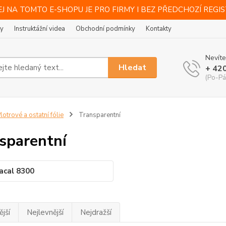
J NA TOMTO E-SHOPU JE PRO FIRMY I BEZ PŘEDCHOZÍ REGI
ty
Instruktážní videa
Obchodní podmínky
Kontakty
Nevíte
Hledat
+ 42
(Po-Pá
lotrové a ostatní fólie
Transparentní
sparentní
acal 8300
jší
Nejlevnější
Nejdražší