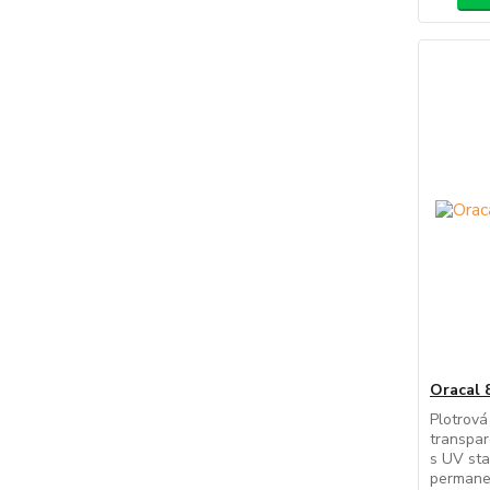
Oracal 
Plotrová
transpar
s UV sta
permanen