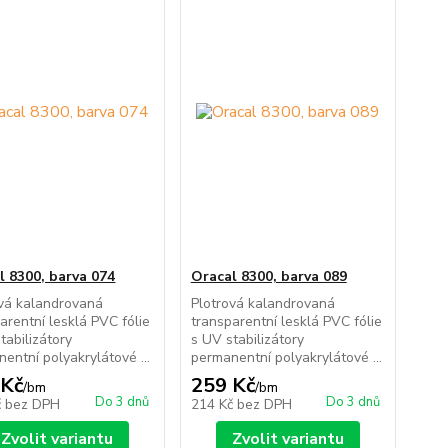
l 8300, barva 074
Oracal 8300, barva 089
ová kalandrovaná
Plotrová kalandrovaná
arentní lesklá PVC fólie
transparentní lesklá PVC fólie
tabilizátory
s UV stabilizátory
entní polyakrylátové ...
permanentní polyakrylátové ...
 Kč
259 Kč
/
bm
/
bm
Do 3 dnů
Do 3 dnů
č
bez DPH
214 Kč
bez DPH
Zvolit variantu
Zvolit variantu