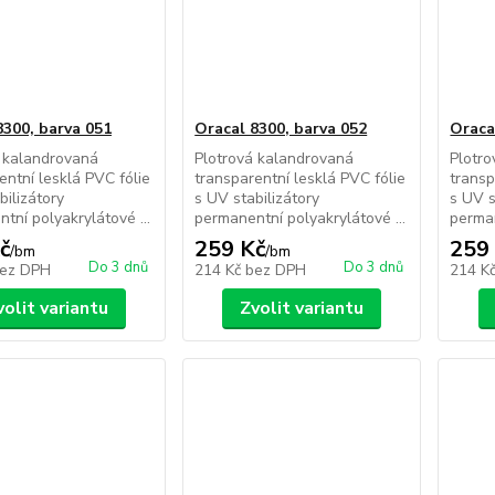
8300, barva 051
Oracal 8300, barva 052
Oraca
 kalandrovaná
Plotrová kalandrovaná
Plotr
entní lesklá PVC fólie
transparentní lesklá PVC fólie
transp
bilizátory
s UV stabilizátory
s UV s
tní polyakrylátové ...
permanentní polyakrylátové ...
perman
č
259 Kč
259
/
bm
/
bm
Do 3 dnů
Do 3 dnů
ez DPH
214 Kč
bez DPH
214 K
volit variantu
Zvolit variantu