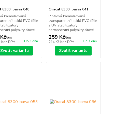
l 8300, barva 040
Oracal 8300, barva 041
ová kalandrovaná
Plotrová kalandrovaná
arentní lesklá PVC fólie
transparentní lesklá PVC fólie
tabilizátory
s UV stabilizátory
entní polyakrylátové ...
permanentní polyakrylátové ...
 Kč
259 Kč
/
bm
/
bm
Do 3 dnů
Do 3 dnů
č
bez DPH
214 Kč
bez DPH
Zvolit variantu
Zvolit variantu