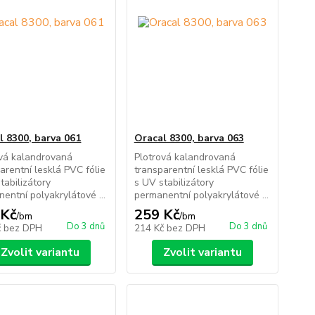
l 8300, barva 061
Oracal 8300, barva 063
ová kalandrovaná
Plotrová kalandrovaná
arentní lesklá PVC fólie
transparentní lesklá PVC fólie
tabilizátory
s UV stabilizátory
entní polyakrylátové ...
permanentní polyakrylátové ...
 Kč
259 Kč
/
bm
/
bm
Do 3 dnů
Do 3 dnů
č
bez DPH
214 Kč
bez DPH
Zvolit variantu
Zvolit variantu