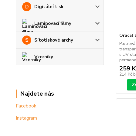
Digitální tisk
Laminovací filmy
Oracal 
Sítotiskové archy
Plotrová
transpar
s UV sta
Vzorníky
permanen
259 K
214 Kč
b
Z
Najdete nás
Facebook
Instagram