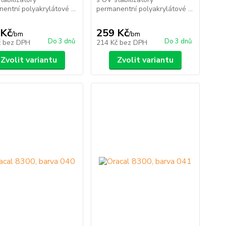
entní polyakrylátové ...
permanentní polyakrylátové ...
 Kč
259 Kč
/
bm
/
bm
Do 3 dnů
Do 3 dnů
č
bez DPH
214 Kč
bez DPH
Zvolit variantu
Zvolit variantu