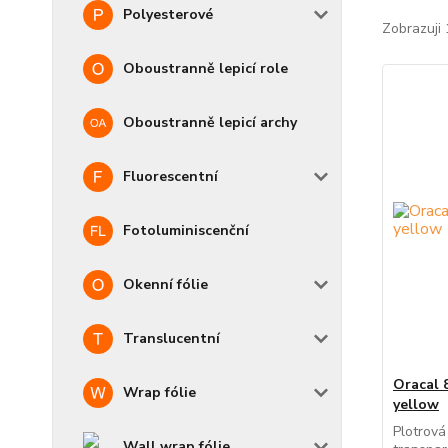
Polyesterové
Zobrazuji 
Oboustranně lepicí role
Oboustranně lepicí archy
Fluorescentní
Fotoluminiscenční
Okenní fólie
Translucentní
Oracal 
Wrap fólie
yellow
Plotrová
Wall wrap fólie