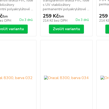
entní lesklá PVC fólie
transparentní lesklá PVC fólie
perman
bilizátory
s UV stabilizátory
tní polyakrylátové ...
permanentní polyakrylátové ...
č
259 Kč
259
/
bm
/
bm
Do 3 dnů
Do 3 dnů
ez DPH
214 Kč
bez DPH
214 K
volit variantu
Zvolit variantu