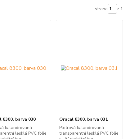
strana
z 1
l 8300, barva 030
Oracal 8300, barva 031
ová kalandrovaná
Plotrová kalandrovaná
arentní lesklá PVC fólie
transparentní lesklá PVC fólie
tabilizátory
s UV stabilizátory