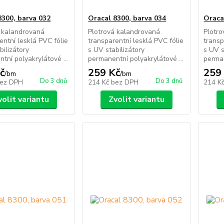
8300, barva 032
Oracal 8300, barva 034
Oraca
 kalandrovaná
Plotrová kalandrovaná
Plotr
entní lesklá PVC fólie
transparentní lesklá PVC fólie
transp
bilizátory
s UV stabilizátory
s UV s
tní polyakrylátové ...
permanentní polyakrylátové ...
perman
č
259 Kč
259
/
bm
/
bm
Do 3 dnů
Do 3 dnů
ez DPH
214 Kč
bez DPH
214 K
volit variantu
Zvolit variantu