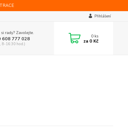
STRACE
Přihlášení
 si rady? Zavolejte.
0
ks
0 608 777 028
za
0 Kč
, 8-16:30 hod.)