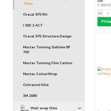
/
bm
Films
2 368 K
Oracal 970 RA
Přid
I SEE 2 ACT
Oracal 975 Structure Design
Mactac Tunning Sublime BF
700
Mactac Tunning Film Carbon
Mactac ColourWrap
Ochranné fólie
3M 2080
Wall wrap fólie