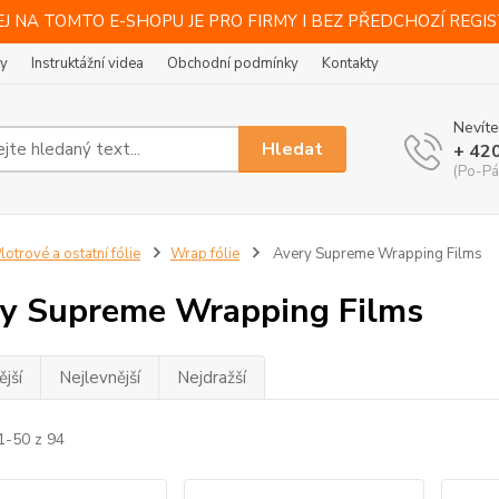
J NA TOMTO E-SHOPU JE PRO FIRMY I BEZ PŘEDCHOZÍ REGI
ty
Instruktážní videa
Obchodní podmínky
Kontakty
Nevíte
Hledat
+ 42
(Po-Pá
lotrové a ostatní fólie
Wrap fólie
Avery Supreme Wrapping Films
y Supreme Wrapping Films
jší
Nejlevnější
Nejdražší
1-50 z 94