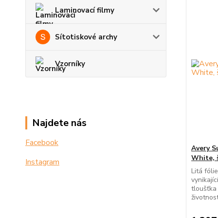
Laminovací filmy
Sítotiskové archy
Vzorníky
Najdete nás
Facebook
Avery 
White, 
Instagram
Litá fól
vynikají
tloušťka
životnost