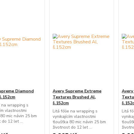
Supreme Diamond
Avery Supreme Extreme
Avery
š.152cm
Textures Brushed Al,
Textu
š.152cm
š.152
ie na wrapping s
cím vlastnostmi
Litá fólie na wrapping s
Litá f
 80 mic návin 25 bm
vynikajícím vlastnostmi
vynika
 do 12 let ...
tloušťka 80 mic návin 25 bm
tloušť
životnost do 12 let ...
životno