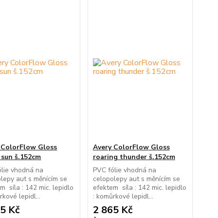
 ColorFlow Gloss
Avery ColorFlow Gloss
g sun š.152cm
roaring thunder š.152cm
ólie vhodná na
PVC fólie vhodná na
lepy aut s měnícím se
celopolepy aut s měnícím se
m síla : 142 mic. lepidlo
efektem síla : 142 mic. lepidlo
rkové lepidl...
: komůrkové lepidl...
5 Kč
2 865 Kč