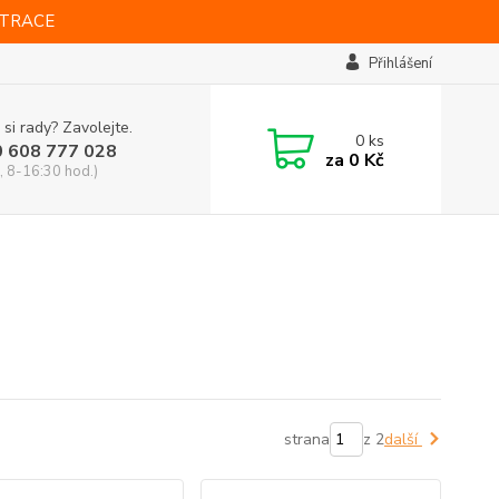
STRACE
Přihlášení
 si rady? Zavolejte.
0
ks
0 608 777 028
za
0 Kč
, 8-16:30 hod.)
strana
z 2
další