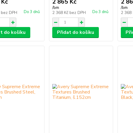
 Kč
2 865 Kč
2 86
/
bm
/
bm
Do 3 dnů
Do 3 dnů
č
bez DPH
2 368 Kč
bez DPH
2 368
at do košíku
Přidat do košíku
Při