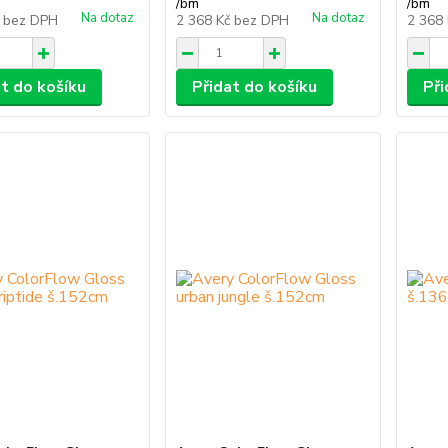
/
bm
/
bm
Na dotaz
Na dotaz
č
bez DPH
2 368 Kč
bez DPH
2 368
at do košíku
Přidat do košíku
Při