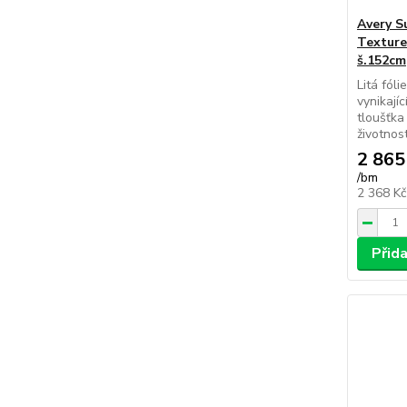
Avery S
Texture
š.152cm
Litá fól
vynikají
tloušťka
životnost
2 865
/
bm
2 368 K
Přid