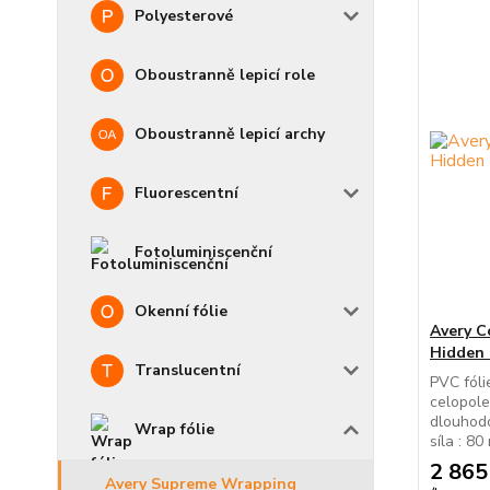
Polyesterové
Oboustranně lepicí role
Oboustranně lepicí archy
Fluorescentní
Fotoluminiscenční
Okenní fólie
Avery C
Hidden 
Translucentní
PVC fóli
celopole
dlouhodo
Wrap fólie
síla : 80
2 865
Avery Supreme Wrapping