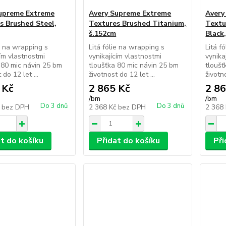
upreme Extreme
Avery Supreme Extreme
Avery
s Brushed Steel,
Textures Brushed Titanium,
Textu
š.152cm
Black
ie na wrapping s
Litá fólie na wrapping s
Litá f
cím vlastnostmi
vynikajícím vlastnostmi
vynika
 80 mic návin 25 bm
tloušťka 80 mic návin 25 bm
tloušť
 do 12 let ...
životnost do 12 let ...
životno
 Kč
2 865 Kč
2 86
/
bm
/
bm
Do 3 dnů
Do 3 dnů
č
bez DPH
2 368 Kč
bez DPH
2 368
at do košíku
Přidat do košíku
Při