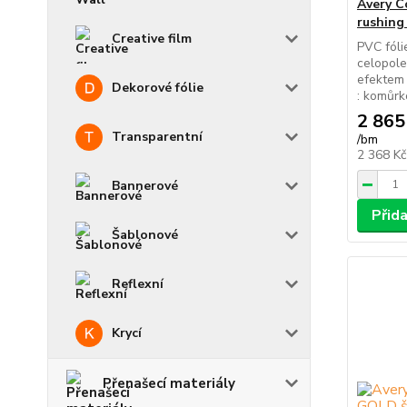
Avery C
rushing
Creative film
PVC fóli
celopole
efektem 
Dekorové fólie
: komůrko
2 865
Transparentní
/
bm
2 368 K
Bannerové
Přid
Šablonové
Reflexní
Krycí
Přenašecí materiály