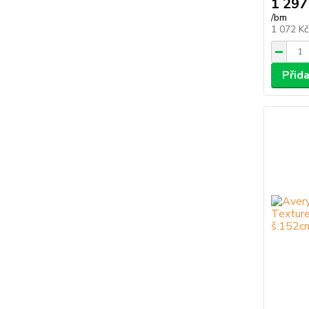
1 297
/
bm
1 072 K
Přid