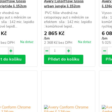
olorFlow Gloss
Avery ColorFlow Gloss
Avery
 riptide š.152cm
urban jungle š.152cm
š.136
e vhodná na
PVC fólie vhodná na
Vysoce
py aut s měnícím se
celopolepy aut s měnícím se
síla : 
síla : 142 mic. lepidlo
efektem síla : 142 mic. lepidlo
komůrk
vé lepidl...
: komůrkové lepid...
rychlej
 Kč
2 865 Kč
6 08
/
bm
/
bm
Na dotaz
Na dotaz
č
bez DPH
2 368 Kč
bez DPH
5 025
at do košíku
Přidat do košíku
Při