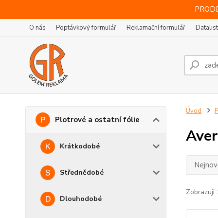
PRODE
O nás
Poptávkový formulář
Reklamační formulář
Datalis
Úvod
P
Plotrové a ostatní fólie
Aver
Krátkodobé
Nejnově
Střednědobé
Zobrazuji 
Dlouhodobé