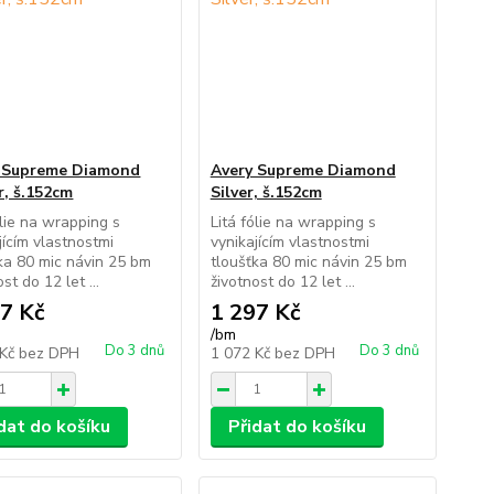
 Supreme Diamond
Avery Supreme Diamond
, š.152cm
Silver, š.152cm
ólie na wrapping s
Litá fólie na wrapping s
jícím vlastnostmi
vynikajícím vlastnostmi
ka 80 mic návin 25 bm
tloušťka 80 mic návin 25 bm
st do 12 let ...
životnost do 12 let ...
7 Kč
1 297 Kč
/
bm
Do 3 dnů
Do 3 dnů
 Kč
bez DPH
1 072 Kč
bez DPH
dat do košíku
Přidat do košíku