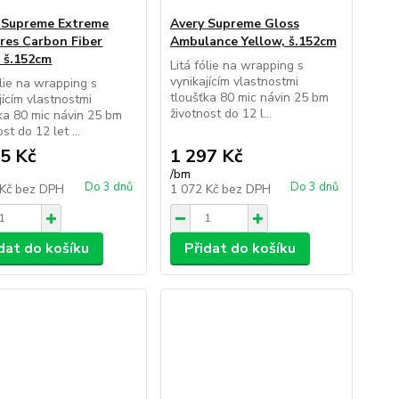
 Supreme Extreme
Avery Supreme Gloss
res Carbon Fiber
Ambulance Yellow, š.152cm
, š.152cm
Litá fólie na wrapping s
vynikajícím vlastnostmi
ólie na wrapping s
tloušťka 80 mic návin 25 bm
jícím vlastnostmi
životnost do 12 l...
ka 80 mic návin 25 bm
st do 12 let ...
5 Kč
1 297 Kč
/
bm
Do 3 dnů
Do 3 dnů
 Kč
bez DPH
1 072 Kč
bez DPH
dat do košíku
Přidat do košíku