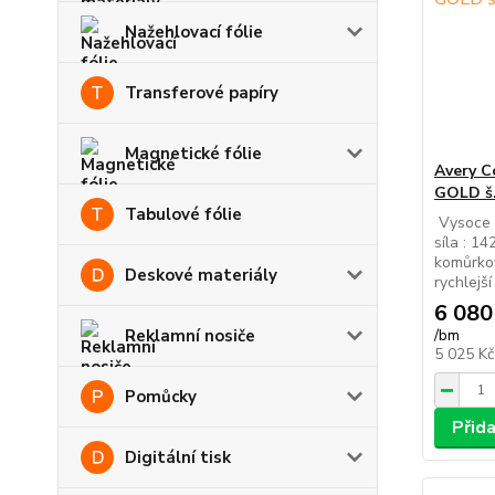
Nažehlovací fólie
Transferové papíry
Magnetické fólie
Avery 
GOLD š
Tabulové fólie
Vysoce l
síla : 14
komůrkov
Deskové materiály
rychlejší
6 080
Reklamní nosiče
/
bm
5 025 K
Pomůcky
Přid
Digitální tisk