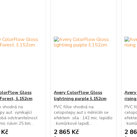
olorFlow Gloss
Avery ColorFlow Gloss
Avery
Forest, š.152cm
lightning purple š.152cm
risin
e vhodná na
PVC fólie vhodná na
PVC f
py aut vynikající
celopolepy aut s měnícím se
celopo
bá odstranitelnost
efektem síla : 142 mic. lepidlo
efekte
 mic návin 25 bm...
: komůrkové lepidl...
: komů
 Kč
2 865 Kč
2 86