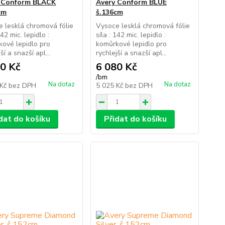
 Conform BLACK
Avery Conform BLUE
cm
š.136cm
 lesklá chromová fólie
Vysoce lesklá chromová fólie
142 mic. lepidlo :
síla : 142 mic. lepidlo :
ové lepidlo pro
komůrkové lepidlo pro
ší a snazší apl...
rychlejší a snazší apl...
0 Kč
6 080 Kč
/
bm
Na dotaz
Na dotaz
 Kč
bez DPH
5 025 Kč
bez DPH
dat do košíku
Přidat do košíku