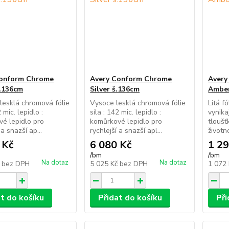
Conform Chrome
Avery Conform Chrome
Avery
.136cm
Silver š.136cm
Amber
esklá chromová fólie
Vysoce lesklá chromová fólie
Litá f
2 mic. lepidlo :
síla : 142 mic. lepidlo :
vynika
é lepidlo pro
komůrkové lepidlo pro
tloušť
 a snazší ap...
rychlejší a snazší apl...
životno
 Kč
6 080 Kč
1 29
/
bm
/
bm
Na dotaz
Na dotaz
č
bez DPH
5 025 Kč
bez DPH
1 072
at do košíku
Přidat do košíku
Při