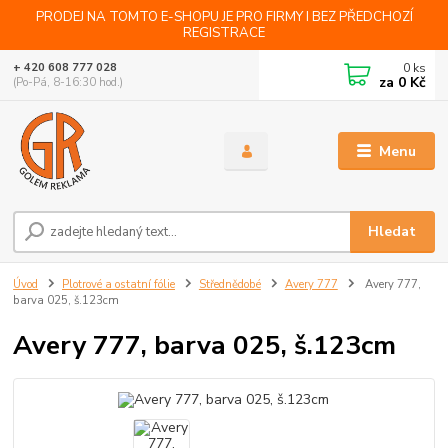
PRODEJ NA TOMTO E-SHOPU JE PRO FIRMY I BEZ PŘEDCHOZÍ
REGISTRACE
0
ks
+ 420 608 777 028
za
0 Kč
(Po-Pá, 8-16:30 hod.)
Menu
Hledat
Úvod
Plotrové a ostatní fólie
Střednědobé
Avery 777
Avery 777,
barva 025, š.123cm
Avery 777, barva 025, š.123cm