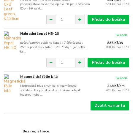
polyakrylátové solventní lepidlo 50 µm s návinem
563 Kč
bez DPH
50bm 96 leskl...
Přidat do košíku
Náhradní čepel HB-20
Skladem
počet řezných plátů na čepeli : 7 šíře čepele :
835 Kč
/
ks
25mm počet ks v balení : 20 Prodejní jednotka:
690 Kč
bez DPH
ks...
Přidat do košíku
Magnetická fólie bílá
Skladem
Magnetická fólie s vynikající rozměrovou
248 Kč
/
bm
stabilitou lze potisknout sítotiskem polepit
205 Kč
bez DPH
řezanou nebo ...
Zvolit variantu
Bez registrace