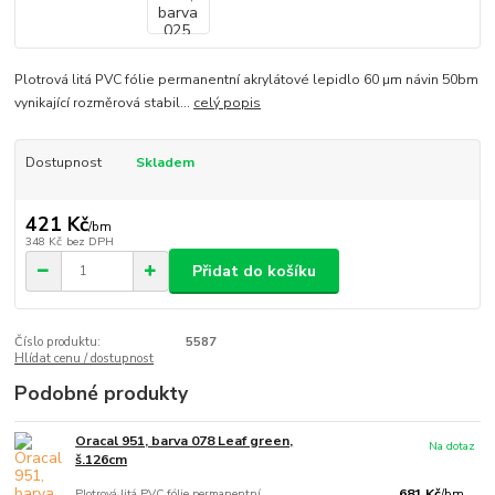
Plotrová litá PVC fólie permanentní akrylátové lepidlo 60 µm návin 50bm
vynikající rozměrová stabil...
celý popis
Dostupnost
Skladem
421 Kč
/
bm
348 Kč
bez DPH
Přidat do košíku
Číslo produktu:
5587
Hlídat cenu / dostupnost
Podobné produkty
Oracal 951, barva 078 Leaf green,
Na dotaz
š.126cm
Plotrová litá PVC fólie permanentní
681 Kč
/
bm