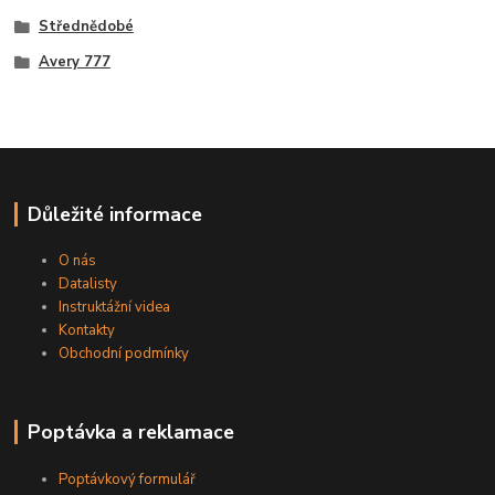
Střednědobé
Avery 777
Důležité informace
O nás
Datalisty
Instruktážní videa
Kontakty
Obchodní podmínky
Poptávka a reklamace
Poptávkový formulář