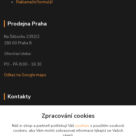
Reklamační formulář
Prodejna Praha
Na Šilbochu 2392/2
180 00 Praha 8
Otevírací doba:
PO - PÁ 8:00 - 16:30
Odkaz na Google mapu
Kontakty
Petr Lapka
Zpracování cookies
+ 420 608 777 028
(Po-Pá, 8-16:30 hod.)
Náš e-shop a partneři potřebují Váš
souhlas
s použitím souborů
cookies, aby Vám mohli zobrazovat informace týkající se Vašich
obchod@golemreklama.cz
zájmů.