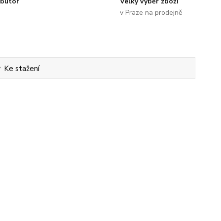
ibutor
Velký výběr zboží
v Praze na prodejně
Ke stažení