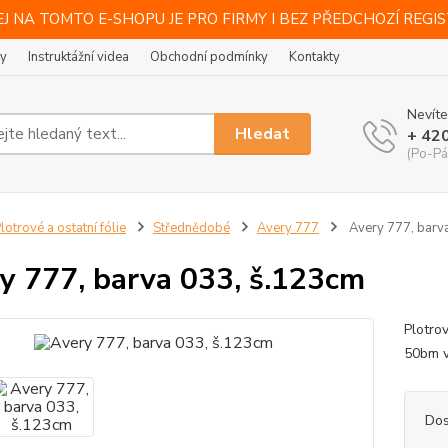
J NA TOMTO E-SHOPU JE PRO FIRMY I BEZ PŘEDCHOZÍ REGI
ty
Instruktážní videa
Obchodní podmínky
Kontakty
Nevíte
Hledat
+ 42
(Po-Pá
lotrové a ostatní fólie
Střednědobé
Avery 777
Avery 777, barv
y 777, barva 033, š.123cm
Plotro
50bm vy
Dos