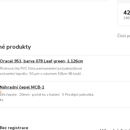
42
348
Číslo p
é produkty
Oracal 951, barva 078 Leaf green, š.126cm
Plotrová litá PVC fólie permanentní polyakrylátové
solventní lepidlo 50 µm s návinem 50bm 96 leskl...
Náhradní čepel MCB-1
šíře čepele : 20mm- počet ks v balení : 5 Prodejní jednotka:
ks
Bez registrace