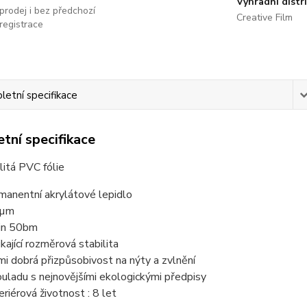
Výhradní distr
prodej i bez předchozí
Creative Film
registrace
etní specifikace
tní specifikace
litá PVC fólie
manentní akrylátové lepidlo
 µm
in 50bm
ikající rozměrová stabilita
mi dobrá přizpůsobivost na nýty a zvlnění
ouladu s nejnovějšími ekologickými předpisy
eriérová životnost : 8 let