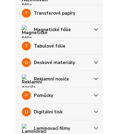
Transferové papíry
Magnetické fólie
Tabulové fólie
Deskové materiály
Reklamní nosiče
Pomůcky
Digitální tisk
Laminovací filmy