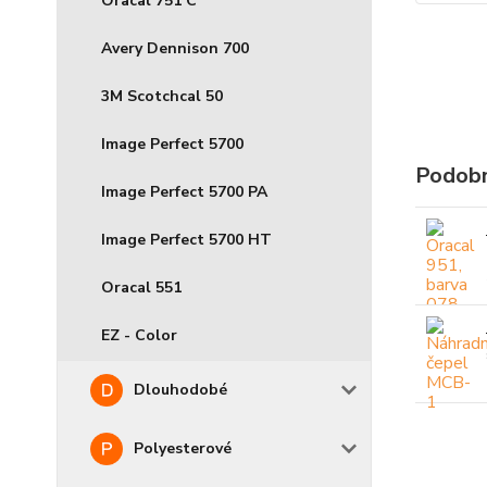
Oracal 751 C
Avery Dennison 700
3M Scotchcal 50
Image Perfect 5700
Podobn
Image Perfect 5700 PA
Image Perfect 5700 HT
Oracal 551
EZ - Color
Dlouhodobé
Polyesterové