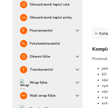
Oboustranně lepicí role
Oboustranně lepicí archy
Fluorescentní
Kompl
Fotoluminiscenční
Komple
Okenní fólie
Plotrová 
per
Translucentní
60
náv
Wrap fólie
vyn
vel
Wall wrap fólie
v s
ext