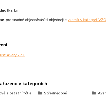
ednotka
: bm
a:
pro snadné objednávání si objednejte
vzorník v kategorii V
žení
list Avery 777
zařazeno v kategoriích
ové a ostatní fólie
Střednědobé
Aver