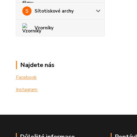
Sítotiskové archy
Vzorníky
Najdete nás
Facebook
Instagram
Důležité informace
Poptávk