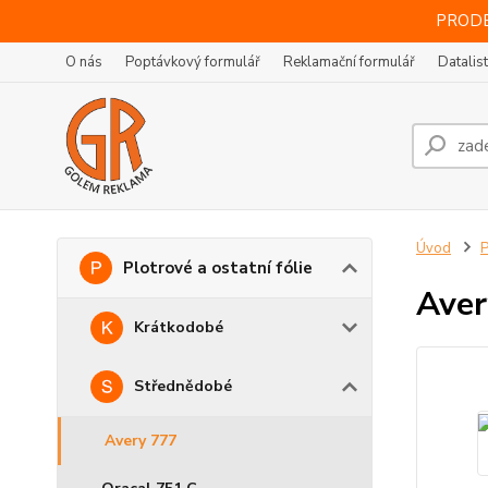
PRODE
O nás
Poptávkový formulář
Reklamační formulář
Datalis
Úvod
P
Plotrové a ostatní fólie
Aver
Krátkodobé
Střednědobé
Avery 777