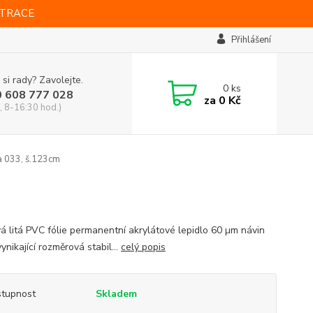
STRACE
Přihlášení
 si rady? Zavolejte.
0
ks
0 608 777 028
za
0 Kč
, 8-16:30 hod.)
a 033, š.123cm
vá litá PVC fólie permanentní akrylátové lepidlo 60 µm návin
nikající rozměrová stabil...
celý popis
tupnost
Skladem