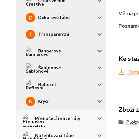
Creative film
Měrná j
Dekorové fólie
Poznámk
Transparentní
Bannerové
Ke sta
Šablonové
Data
Reflexní
Krycí
Zboží 
Přenašecí materiály
Plotr
Nažehlovací fólie