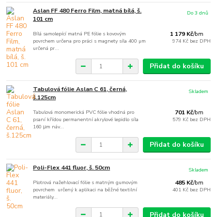
Aslan FF 480 Ferro Film, matná bílá, š.
Do 3 dnů
101 cm
Bílá samolepící matná PE fólie s kovovým
1 179 Kč
/
bm
povrchem určena pro práci s magnety síla 400 µm
974 Kč
bez DPH
určená pr...
Přidat do košíku
Tabulová fólie Aslan C 61, černá,
Skladem
š.125cm
Tabulová monomerická PVC fólie vhodná pro
701 Kč
/
bm
psaní křídou permanentní akrylové lepidlo síla
579 Kč
bez DPH
160 μm náv...
Přidat do košíku
Poli-Flex 441 fluor, š. 50cm
Skladem
Plotrová nažehlovací fólie s matným gumovým
485 Kč
/
bm
povrchem určený k aplikaci na běžné textilní
401 Kč
bez DPH
materiály...
Přidat do košíku