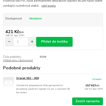
Plotrová litá PVC fólie permanentní akrylátové lepidlo 60 µm návin 50bm
vynikající rozměrová stabil...
celý popis
Dostupnost
Skladem
421 Kč
/
bm
348 Kč
bez DPH
Přidat do košíku
Číslo produktu:
5599
Hlídat cenu / dostupnost
Podobné produkty
Oracal 352 - 000
Skladem
Ultratenká polyesterová fólie permanentní
157 Kč
/
bm
akrylátové solventní lepidlo 23 µm s návinem 50
130 Kč
bez DPH
bm exteri...
Zvolit variantu