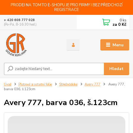
PRODEJ NA TOMTO E-SHOPU JE PRO FIRMY I BEZ PŘEDCHOZÍ
REGISTRACE
0
ks
+ 420 608 777 028
za
0 Kč
(Po-Pá, 8-16:30 hod.)
Menu
Hledat
Úvod
Plotrové a ostatní fólie
Střednědobé
Avery 777
Avery 777,
barva 036, š.123cm
Avery 777, barva 036, š.123cm