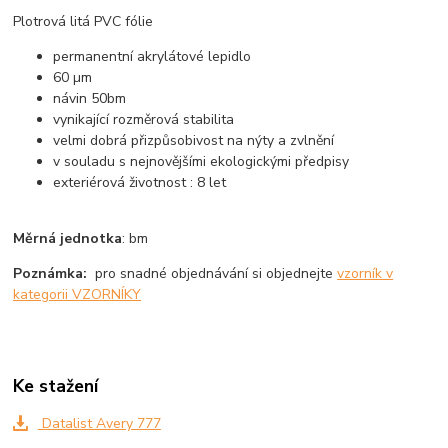
Plotrová litá PVC fólie
permanentní akrylátové lepidlo
60 µm
návin 50bm
vynikající rozměrová stabilita
velmi dobrá přizpůsobivost na nýty a zvlnění
v souladu s nejnovějšími ekologickými předpisy
exteriérová životnost : 8 let
Měrná jednotka
: bm
Poznámka:
pro snadné objednávání si objednejte
vzorník v
kategorii VZORNÍKY
Ke stažení
Datalist Avery 777