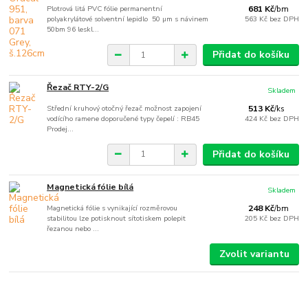
Plotrová litá PVC fólie permanentní
681 Kč
/
bm
polyakrylátové solventní lepidlo 50 µm s návinem
563 Kč
bez DPH
50bm 96 leskl...
Přidat do košíku
Řezač RTY-2/G
Skladem
Střední kruhový otočný řezač možnost zapojení
513 Kč
/
ks
vodícího ramene doporučené typy čepelí : RB45
424 Kč
bez DPH
Prodej...
Přidat do košíku
Magnetická fólie bílá
Skladem
Magnetická fólie s vynikající rozměrovou
248 Kč
/
bm
stabilitou lze potisknout sítotiskem polepit
205 Kč
bez DPH
řezanou nebo ...
Zvolit variantu