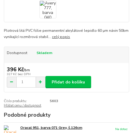
Plotrová litá PVC fólie permanentní akrylátové lepidlo 60 µm návin 50bm
vynikající rozměrová stabil...
celý popis
Dostupnost
Skladem
396 Kč
/
bm
327 Kč
bez DPH
Přidat do košíku
Číslo produktu:
5603
Hlídat cenu / dostupnost
Podobné produkty
Oracal 951, barva 071 Grey, š.126cm
Na dotaz