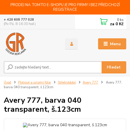
PRODEJ NA TOMTO E-SHOPU JE PRO FIRMY I BEZ PŘEDCHOZÍ
REGISTRACE
0
ks
+ 420 608 777 028
za
0 Kč
(Po-Pá, 8-16:30 hod.)
Menu
Hledat
Úvod
Plotrové a ostatní fólie
Střednědobé
Avery 777
Avery 777,
barva 040 transparent, š.123cm
Avery 777, barva 040
transparent, š.123cm