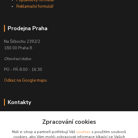
Poptávkový formulář
Reklamační formulář
Prodejna Praha
Na Šilbochu 2392/2
180 00 Praha 8
Otevírací doba:
PO - PÁ 8:00 - 16:30
Odkaz na Google mapu
Kontakty
Petr Lapka
Zpracování cookies
+ 420 608 777 028
(Po-Pá, 8-16:30 hod.)
Náš e-shop a partneři potřebují Váš
souhlas
s použitím souborů
cookies, aby Vám mohli zobrazovat informace týkající se Vašich