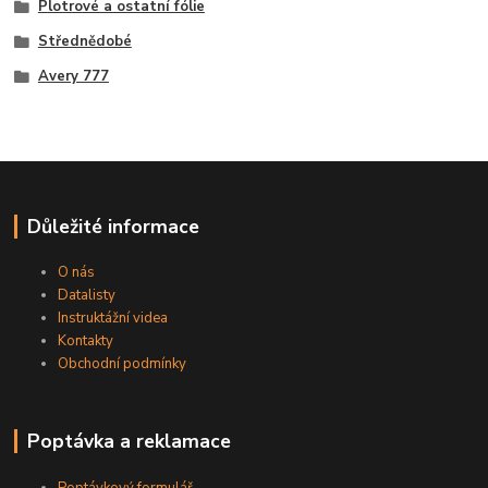
Plotrové a ostatní fólie
Střednědobé
Avery 777
Důležité informace
O nás
Datalisty
Instruktážní videa
Kontakty
Obchodní podmínky
Poptávka a reklamace