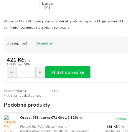
Plotrová litá PVC fólie permanentní akrylátové lepidlo 60 µm návin 50bm
vynikající rozměrová stabil...
celý popis
Dostupnost
Skladem
421 Kč
/
bm
348 Kč
bez DPH
Přidat do košíku
Číslo produktu:
5613
Hlídat cenu / dostupnost
Podobné produkty
Oracal 951, barva 071 Grey, š.126cm
Na dotaz
Plotrová litá PVC fólie permanentní
681 Kč
/
bm
polyakrylátové solventní lepidlo 50 µm s návinem
563 Kč
bez DPH