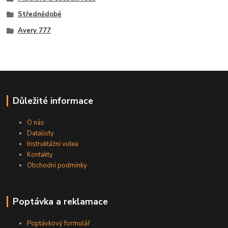
Střednědobé
Avery 777
Důležité informace
O nás
Datalisty
Instruktážní videa
Kontakty
Obchodní podmínky
Poptávka a reklamace
Poptávkový formulář