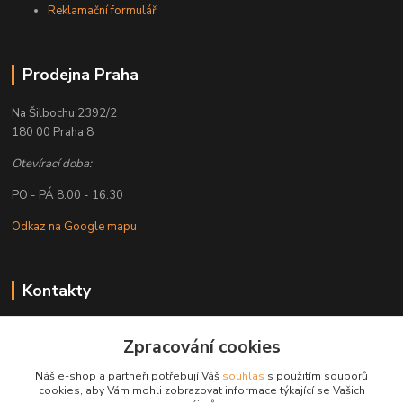
Reklamační formulář
Prodejna Praha
Na Šilbochu 2392/2
180 00 Praha 8
Otevírací doba:
PO - PÁ 8:00 - 16:30
Odkaz na Google mapu
Kontakty
Petr Lapka
Zpracování cookies
+ 420 608 777 028
(Po-Pá, 8-16:30 hod.)
Náš e-shop a partneři potřebují Váš
souhlas
s použitím souborů
cookies, aby Vám mohli zobrazovat informace týkající se Vašich
obchod@golemreklama.cz