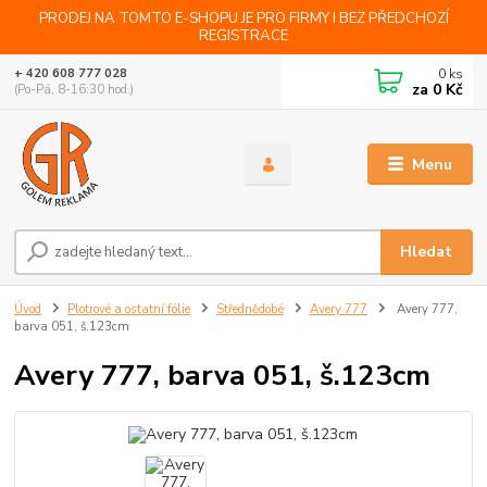
PRODEJ NA TOMTO E-SHOPU JE PRO FIRMY I BEZ PŘEDCHOZÍ
REGISTRACE
0
ks
+ 420 608 777 028
za
0 Kč
(Po-Pá, 8-16:30 hod.)
Menu
Hledat
Úvod
Plotrové a ostatní fólie
Střednědobé
Avery 777
Avery 777,
barva 051, š.123cm
Avery 777, barva 051, š.123cm