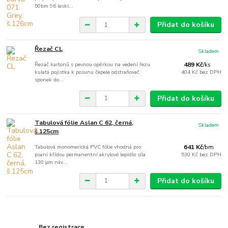
50bm 96 leskl...
Přidat do košíku
Řezač CL
Skladem
Řezač kartonů s pevnou opěrkou na vedení řezu
489 Kč
/
ks
kulatá pojistka k posunu čepele odstraňovač
404 Kč
bez DPH
sponek do...
Přidat do košíku
Tabulová fólie Aslan C 62, černá,
Skladem
š.125cm
Tabulová monomerická PVC fólie vhodná pro
641 Kč
/
bm
psaní křídou permanentní akrylové lepidlo síla
530 Kč
bez DPH
130 μm náv...
Přidat do košíku
Bez registrace