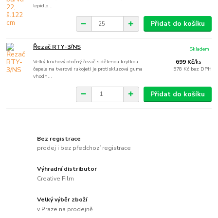
lepidlo...
Přidat do košíku
Řezač RTY-3/NS
Skladem
Velký kruhový otočný řezač s dělenou krytkou
699 Kč
/
ks
čepele na tvarové rukojeti je protiskluzová guma
578 Kč
bez DPH
vhodn...
Přidat do košíku
Bez registrace
prodej i bez předchozí registrace
Výhradní distributor
Creative Film
Velký výběr zboží
v Praze na prodejně