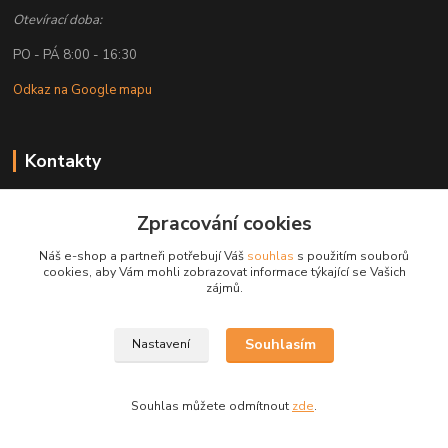
Otevírací doba:
PO - PÁ 8:00 - 16:30
Odkaz na Google mapu
Kontakty
Petr Lapka
Zpracování cookies
+ 420 608 777 028
(Po-Pá, 8-16:30 hod.)
Náš e-shop a partneři potřebují Váš
souhlas
s použitím souborů
cookies, aby Vám mohli zobrazovat informace týkající se Vašich
obchod@golemreklama.cz
zájmů.
Souhlasím
Nastavení
Souhlas můžete odmítnout
zde
.
Vytvořeno na
Eshop-rychle.cz