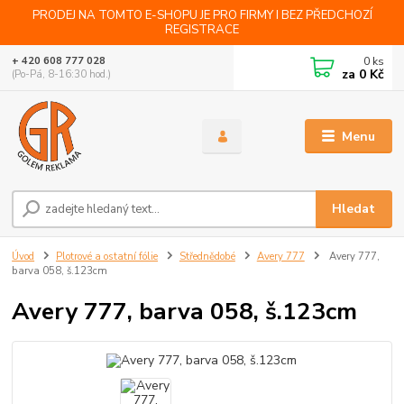
PRODEJ NA TOMTO E-SHOPU JE PRO FIRMY I BEZ PŘEDCHOZÍ
REGISTRACE
0
ks
+ 420 608 777 028
za
0 Kč
(Po-Pá, 8-16:30 hod.)
Menu
Hledat
Úvod
Plotrové a ostatní fólie
Střednědobé
Avery 777
Avery 777,
barva 058, š.123cm
Avery 777, barva 058, š.123cm