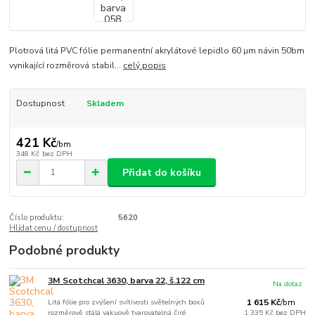
Plotrová litá PVC fólie permanentní akrylátové lepidlo 60 µm návin 50bm
vynikající rozměrová stabil...
celý popis
Dostupnost
Skladem
421 Kč
/
bm
348 Kč
bez DPH
Přidat do košíku
Číslo produktu:
5620
Hlídat cenu / dostupnost
Podobné produkty
3M Scotchcal 3630, barva 22, š.122 cm
Na dotaz
Litá fólie pro zvýšení svítivosti světelných boxů
1 615 Kč
/
bm
rozměrově stálá vakuově tvarovatelná čiré
1 335 Kč
bez DPH