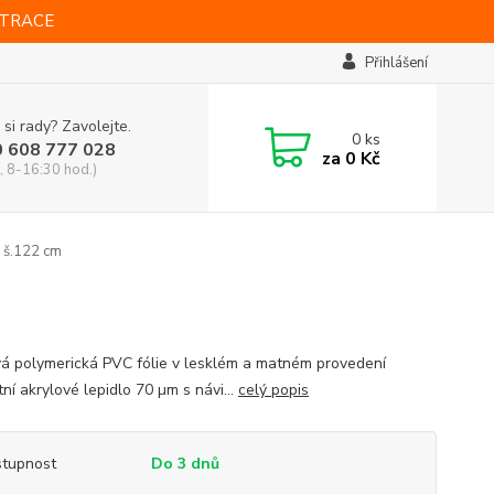
STRACE
Přihlášení
 si rady? Zavolejte.
0
ks
0 608 777 028
za
0 Kč
, 8-16:30 hod.)
 š.122 cm
vá polymerická PVC fólie v lesklém a matném provedení
ní akrylové lepidlo 70 µm s návi...
celý popis
tupnost
Do 3 dnů