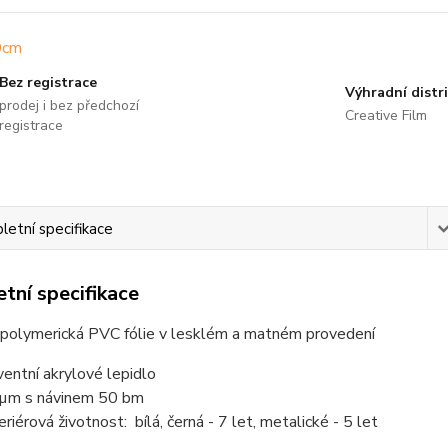
Bez registrace
Výhradní distr
prodej i bez předchozí
Creative Film
registrace
etní specifikace
tní specifikace
 polymerická PVC fólie v lesklém a matném provedení
ventní akrylové lepidlo
µm s návinem 50 bm
eriérová životnost: bílá, černá - 7 let, metalické - 5 let