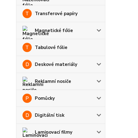
Transferové papíry
Magnetické fólie
Tabulové fólie
Deskové materiály
Reklamní nosiče
Pomůcky
Digitální tisk
Laminovací filmy