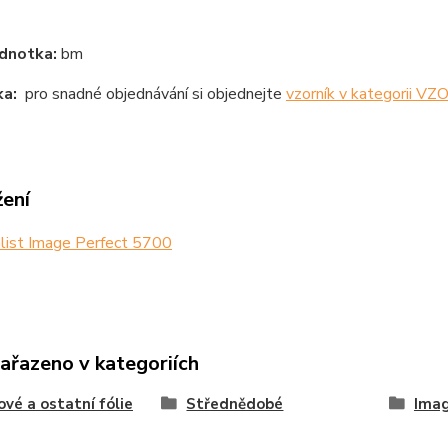
dnotka:
bm
a:
pro snadné objednávání si objednejte
vzorník v kategorii V
žení
list Image Perfect 5700
zařazeno v kategoriích
ové a ostatní fólie
Střednědobé
Imag