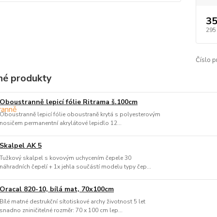
35
295
Číslo p
é produkty
Oboustranně lepicí fólie Ritrama š.100cm
Oboustranně lepicí fólie oboustraně krytá s polyesterovým
nosičem permanentní akrylátové lepidlo 12...
Skalpel AK 5
Tužkový skalpel s kovovým uchycením čepele 30
náhradních čepelí + 1x jehla součástí modelu typy čep...
Oracal 820-10, bílá mat, 70x100cm
Bílé matné destrukční sítotiskové archy životnost 5 let
snadno zniničitelné rozměr: 70 x 100 cm lep...