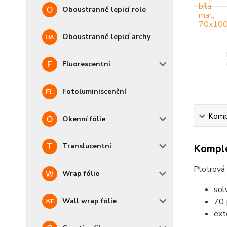
Oboustranně lepicí role
Oboustranně lepicí archy
Fluorescentní
Fotoluminiscenční
Kompl
Okenní fólie
Translucentní
Komple
Plotrová
Wrap fólie
sol
Wall wrap fólie
70 
ext