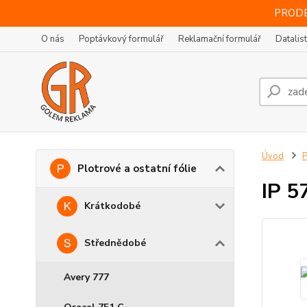
PRODE
O nás
Poptávkový formulář
Reklamační formulář
Datalis
Úvod
P
Plotrové a ostatní fólie
IP 5
Krátkodobé
Střednědobé
Avery 777