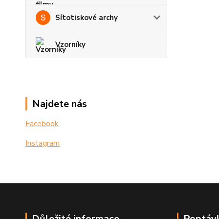
Sítotiskové archy
Vzorníky
Najdete nás
Facebook
Instagram
Důležité informace
Poptávk