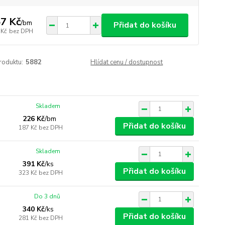
7 Kč
/
bm
Přidat do košíku
 Kč
bez DPH
roduktu:
5882
Hlídat cenu / dostupnost
Skladem
226 Kč
/
bm
Přidat do košíku
187 Kč
bez DPH
Skladem
391 Kč
/
ks
Přidat do košíku
323 Kč
bez DPH
Do 3 dnů
340 Kč
/
ks
Přidat do košíku
281 Kč
bez DPH