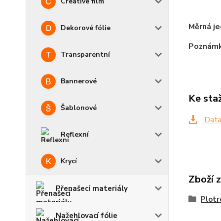
Creative film
Měrná je
Dekorové fólie
Poznámk
Transparentní
Bannerové
Ke sta
Šablonové
Data
Reflexní
Krycí
Zboží 
Přenašecí materiály
Plotr
Nažehlovací fólie