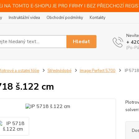
J NA TOMTO E-SHOPU JE PRO FIRMY I BEZ PŘEDCHOZÍ REGI
ty
Instruktážní videa
Obchodní podmínky
Kontakty
Nevíte
Hledat
+ 42
(Po-Pá
lotrové a ostatní fólie
Střednědobé
Image Perfect 5700
IP 5718
718 š.122 cm
Plotro
solvent
Dos