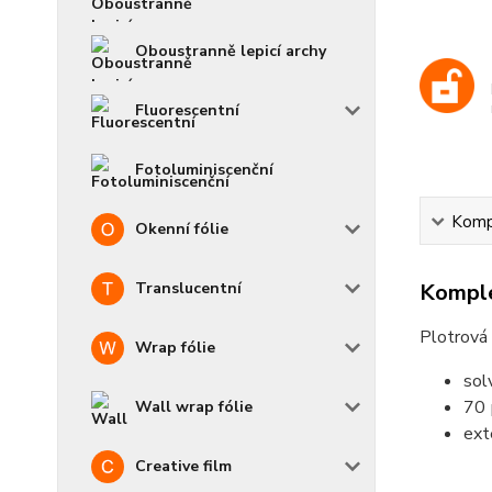
Oboustranně lepicí archy
Fluorescentní
Fotoluminiscenční
Kompl
Okenní fólie
Translucentní
Komple
Plotrová
Wrap fólie
sol
70 
Wall wrap fólie
ext
Creative film