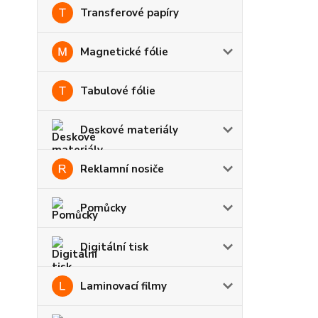
Transferové papíry
Magnetické fólie
Tabulové fólie
Deskové materiály
Reklamní nosiče
Pomůcky
Digitální tisk
Laminovací filmy