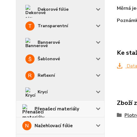
Měrná je
Dekorové fólie
Poznámk
Transparentní
Bannerové
Ke sta
Šablonové
Data
Reflexní
Krycí
Zboží 
Přenašecí materiály
Plotr
Nažehlovací fólie