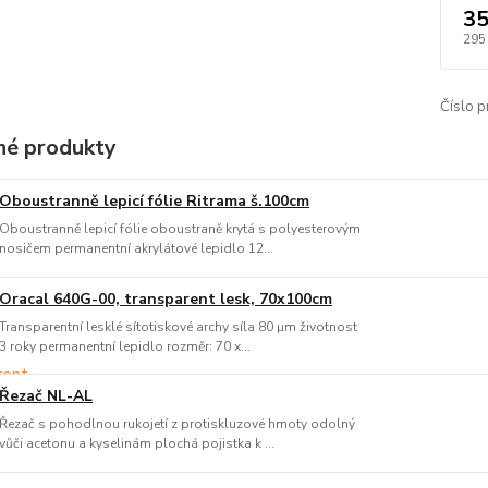
35
295
Číslo p
é produkty
Oboustranně lepicí fólie Ritrama š.100cm
Oboustranně lepicí fólie oboustraně krytá s polyesterovým
nosičem permanentní akrylátové lepidlo 12...
Oracal 640G-00, transparent lesk, 70x100cm
Transparentní lesklé sítotiskové archy síla 80 µm životnost
3 roky permanentní lepidlo rozměr: 70 x...
Řezač NL-AL
Řezač s pohodlnou rukojetí z protiskluzové hmoty odolný
vůči acetonu a kyselinám plochá pojistka k ...