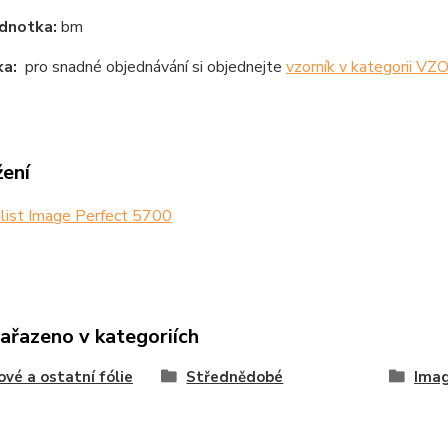
dnotka:
bm
a:
pro snadné objednávání si objednejte
vzorník v kategorii V
žení
list Image Perfect 5700
zařazeno v kategoriích
ové a ostatní fólie
Střednědobé
Imag