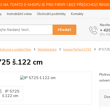
J NA TOMTO E-SHOPU JE PRO FIRMY I BEZ PŘEDCHOZÍ REGI
ty
Instruktážní videa
Obchodní podmínky
Kontakty
Nevíte
Hledat
+ 42
(Po-Pá
lotrové a ostatní fólie
Střednědobé
Image Perfect 5700
IP 5725
725 š.122 cm
Plotro
solvent
Dos