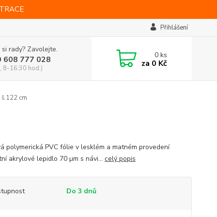
STRACE
Přihlášení
 si rady? Zavolejte.
0
ks
0 608 777 028
za
0 Kč
, 8-16:30 hod.)
 š.122 cm
vá polymerická PVC fólie v lesklém a matném provedení
ní akrylové lepidlo 70 µm s návi...
celý popis
tupnost
Do 3 dnů