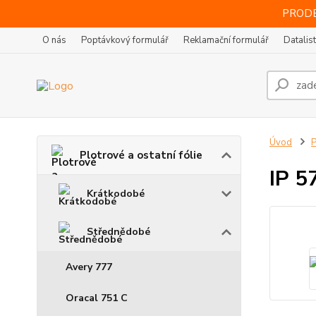
PRODE
O nás
Poptávkový formulář
Reklamační formulář
Datalis
Úvod
P
Plotrové a ostatní fólie
IP 5
Krátkodobé
Střednědobé
Avery 777
Oracal 751 C