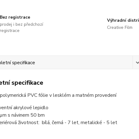
Bez registrace
Výhradní distr
prodej i bez předchozí
Creative Film
registrace
etní specifikace
tní specifikace
 polymerická PVC fólie v lesklém a matném provedení
ventní akrylové lepidlo
µm s návinem 50 bm
eriérová životnost: bílá, černá - 7 let, metalické - 5 let