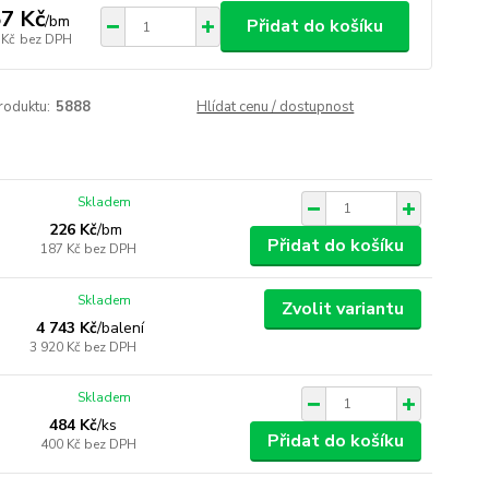
7 Kč
/
bm
Přidat do košíku
 Kč
bez DPH
roduktu:
5888
Hlídat cenu / dostupnost
Skladem
226 Kč
/
bm
Přidat do košíku
187 Kč
bez DPH
Skladem
Zvolit variantu
4 743 Kč
/
balení
3 920 Kč
bez DPH
Skladem
484 Kč
/
ks
Přidat do košíku
400 Kč
bez DPH