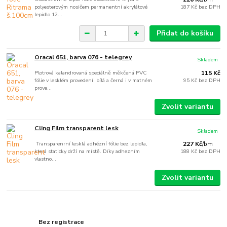
polyesterovým nosičem permanentní akrylátové
187 Kč
bez DPH
lepidlo 12...
Přidat do košíku
Oracal 651, barva 076 - telegrey
Skladem
Plotrová kalandrovaná speciálně měkčená PVC
115 Kč
fólie v lesklém provedení, bílá a černá i v matném
95 Kč
bez DPH
prove...
Zvolit variantu
Cling Film transparent lesk
Skladem
Transparenrní lesklá adhézní fólie bez lepidla,
227 Kč
/
bm
která staticky drží na místě. Díky adhezním
188 Kč
bez DPH
vlastno...
Zvolit variantu
Bez registrace