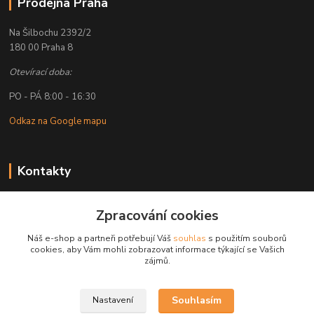
Prodejna Praha
Na Šilbochu 2392/2
180 00 Praha 8
Otevírací doba:
PO - PÁ 8:00 - 16:30
Odkaz na Google mapu
Kontakty
Petr Lapka
+ 420 608 777 028
Zpracování cookies
(Po-Pá, 8-16:30 hod.)
Náš e-shop a partneři potřebují Váš
souhlas
s použitím souborů
cookies, aby Vám mohli zobrazovat informace týkající se Vašich
obchod@golemreklama.cz
zájmů.
Souhlasím
Nastavení