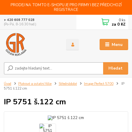
PRODEJ NA TOMTO E-SHOPU JE PRO FIRMY I BEZ PŘEDCHOZÍ
REGISTRACE
0
ks
+ 420 608 777 028
za
0 Kč
(Po-Pá, 8-16:30 hod.)
Menu
Hledat
Úvod
Plotrové a ostatní fólie
Střednědobé
Image Perfect 5700
IP
5751 š.122 cm
IP 5751 š.122 cm