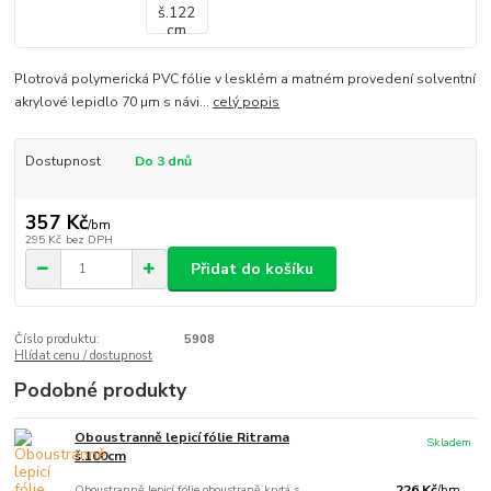
Plotrová polymerická PVC fólie v lesklém a matném provedení solventní
akrylové lepidlo 70 µm s návi...
celý popis
Dostupnost
Do 3 dnů
357 Kč
/
bm
295 Kč
bez DPH
Přidat do košíku
Číslo produktu:
5908
Hlídat cenu / dostupnost
Podobné produkty
Oboustranně lepicí fólie Ritrama
Skladem
š.100cm
Oboustranně lepicí fólie oboustraně krytá s
226 Kč
/
bm