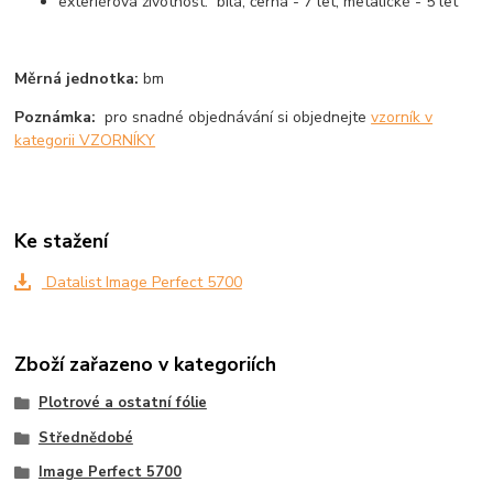
exteriérová životnost: bílá, černá - 7 let, metalické - 5 let
Měrná jednotka:
bm
Poznámka:
pro snadné objednávání si objednejte
vzorník v
kategorii VZORNÍKY
Ke stažení
Datalist Image Perfect 5700
Zboží zařazeno v kategoriích
Plotrové a ostatní fólie
Střednědobé
Image Perfect 5700