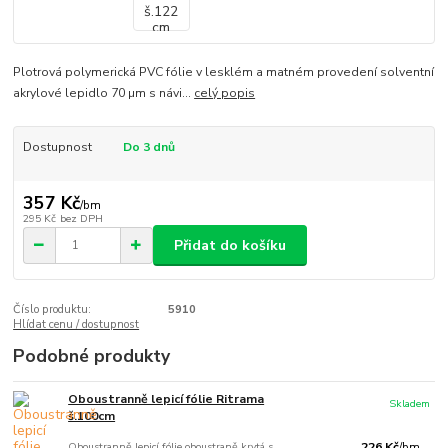
Plotrová polymerická PVC fólie v lesklém a matném provedení solventní
akrylové lepidlo 70 µm s návi...
celý popis
Dostupnost
Do 3 dnů
357 Kč
/
bm
295 Kč
bez DPH
Přidat do košíku
Číslo produktu:
5910
Hlídat cenu / dostupnost
Podobné produkty
Oboustranně lepicí fólie Ritrama
Skladem
š.100cm
Oboustranně lepicí fólie oboustraně krytá s
226 Kč
/
bm