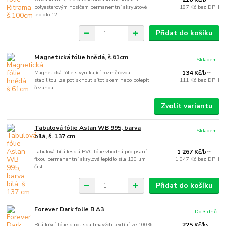
polyesterovým nosičem permanentní akrylátové
187 Kč
bez DPH
lepidlo 12...
Přidat do košíku
Magnetická fólie hnědá, š.61cm
Skladem
Magnetická fólie s vynikající rozměrovou
134 Kč
/
bm
stabilitou lze potisknout sítotiskem nebo polepit
111 Kč
bez DPH
řezanou ...
Zvolit variantu
Tabulová fólie Aslan WB 995, barva
Skladem
bílá, š. 137 cm
Tabulová bílá lesklá PVC fólie vhodná pro psaní
1 267 Kč
/
bm
fixou permanentní akrylové lepidlo síla 130 µm
1 047 Kč
bez DPH
čist...
Přidat do košíku
Forever Dark folie B A3
Do 3 dnů
Bílá krycí fólie k potisku tmavých textílií ze 100%
225 Kč
/
ks