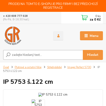
PRODEJ NA TOMTO E-SHOPU JE PRO FIRMY I BEZ PŘEDCHOZÍ
REGISTRACE
0
ks
+ 420 608 777 028
za
0 Kč
(Po-Pá, 8-16:30 hod.)
Menu
Hledat
Úvod
Plotrové a ostatní fólie
Střednědobé
Image Perfect 5700
IP
5753 š.122 cm
IP 5753 š.122 cm