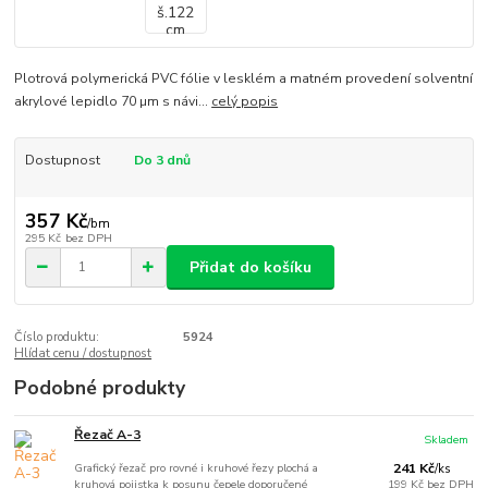
Plotrová polymerická PVC fólie v lesklém a matném provedení solventní
akrylové lepidlo 70 µm s návi...
celý popis
Dostupnost
Do 3 dnů
357 Kč
/
bm
295 Kč
bez DPH
Přidat do košíku
Číslo produktu:
5924
Hlídat cenu / dostupnost
Podobné produkty
Řezač A-3
Skladem
Grafický řezač pro rovné i kruhové řezy plochá a
241 Kč
/
ks
kruhová pojistka k posunu čepele doporučené
199 Kč
bez DPH