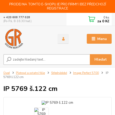
PRODEJ NA TOMTO E-SHOPU JE PRO FIRMY I BEZ PŘEDCHOZÍ
REGISTRACE
0
ks
+ 420 608 777 028
za
0 Kč
(Po-Pá, 8-16:30 hod.)
Menu
Hledat
Úvod
Plotrové a ostatní fólie
Střednědobé
Image Perfect 5700
IP
5769 š.122 cm
IP 5769 š.122 cm