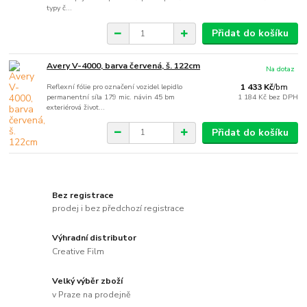
typy č...
Přidat do košíku
Avery V-4000, barva červená, š. 122cm
Na dotaz
Reflexní fólie pro označení vozidel lepidlo
1 433 Kč
/
bm
permanentní síla 179 mic. návin 45 bm
1 184 Kč
bez DPH
exteriérová život...
Přidat do košíku
Bez registrace
prodej i bez předchozí registrace
Výhradní distributor
Creative Film
Velký výběr zboží
v Praze na prodejně