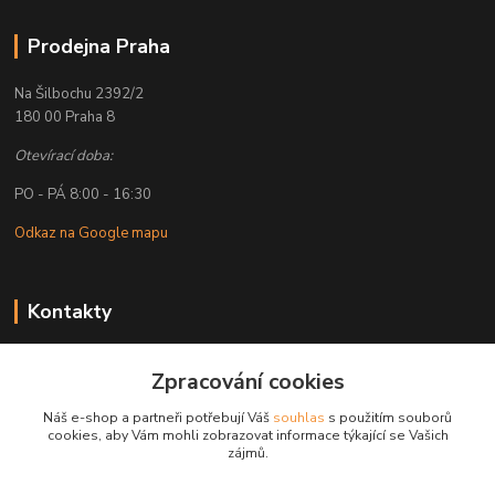
Prodejna Praha
Na Šilbochu 2392/2
180 00 Praha 8
Otevírací doba:
PO - PÁ 8:00 - 16:30
Odkaz na Google mapu
Kontakty
Petr Lapka
+ 420 608 777 028
Zpracování cookies
(Po-Pá, 8-16:30 hod.)
Náš e-shop a partneři potřebují Váš
souhlas
s použitím souborů
cookies, aby Vám mohli zobrazovat informace týkající se Vašich
obchod@golemreklama.cz
zájmů.