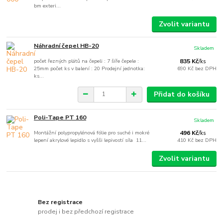
bm exteri...
Zvolit variantu
Náhradní čepel HB-20
Skladem
počet řezných plátů na čepeli : 7 šíře čepele :
835 Kč
/
ks
25mm počet ks v balení : 20 Prodejní jednotka:
690 Kč
bez DPH
ks...
Přidat do košíku
Poli-Tape PT 160
Skladem
Montážní polypropylénová fólie pro suché i mokré
496 Kč
/
ks
lepení akrylové lepidlo s vyšši lepivostí síla 11...
410 Kč
bez DPH
Zvolit variantu
Bez registrace
prodej i bez předchozí registrace