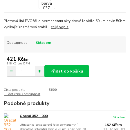
Plotrová litá PVC fólie permanentní akrylátové lepidlo 60 µm návin 50bm
vynikající rozměrová stabil...
celý popis
Dostupnost
Skladem
421 Kč
/
bm
348 Kč
bez DPH
Přidat do košíku
Číslo produktu:
5600
Hlídat cenu / dostupnost
Podobné produkty
Oracal 352 - 000
Skladem
Ultratenká polyesterová fólie permanentní
157 Kč
/
bm
akrylátové solventní lepidlo 23 µm s návinem 50
130 Kč
bez DPH