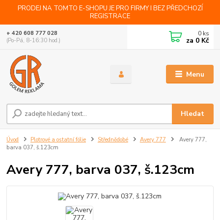
PRODEJ NA TOMTO E-SHOPU JE PRO FIRMY I BEZ PŘEDCHOZÍ
REGISTRACE
0
ks
+ 420 608 777 028
za
0 Kč
(Po-Pá, 8-16:30 hod.)
Menu
Hledat
Úvod
Plotrové a ostatní fólie
Střednědobé
Avery 777
Avery 777,
barva 037, š.123cm
Avery 777, barva 037, š.123cm