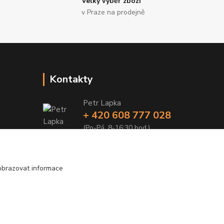
Velký výběr zboží
v Praze na prodejně
Kontakty
Petr Lapka
+ 420 608 777 028
(Po-Pá, 8-16:30 hod.)
obchod@golemreklama.cz
obrazovat informace