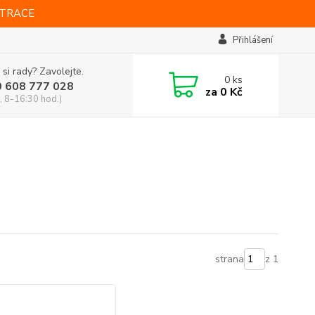
STRACE
Přihlášení
 si rady? Zavolejte.
0
ks
0 608 777 028
za
0 Kč
, 8-16:30 hod.)
strana
z 1