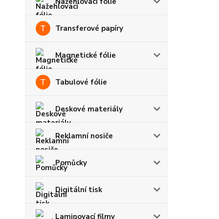
Nažehlovací fólie
Transferové papíry
Magnetické fólie
Tabulové fólie
Deskové materiály
Reklamní nosiče
Pomůcky
Digitální tisk
Laminovací filmy