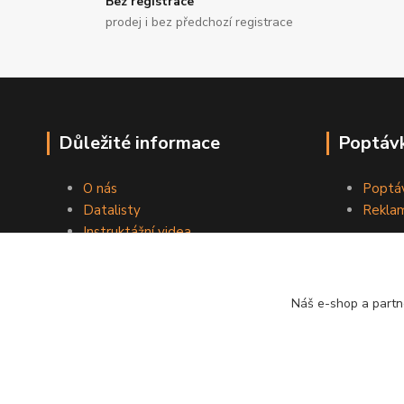
Bez registrace
prodej i bez předchozí registrace
Důležité informace
Poptávk
O nás
Poptáv
Datalisty
Reklam
Instruktážní videa
Kontakty
Obchodní podmínky
Náš e-shop a partn