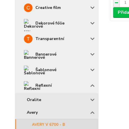
Creative film
Přid
Dekorové fólie
Transparentní
Bannerové
Šablonové
Reflexní
Oralite
Avery
AVERY V 6700 - B