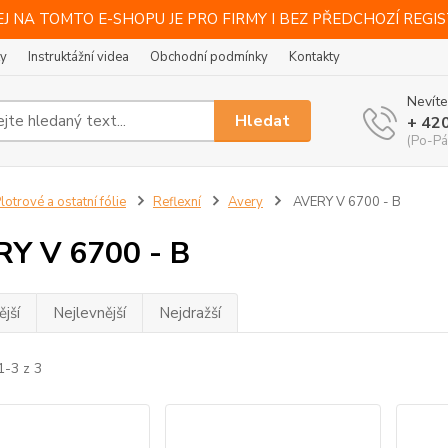
J NA TOMTO E-SHOPU JE PRO FIRMY I BEZ PŘEDCHOZÍ REGI
ty
Instruktážní videa
Obchodní podmínky
Kontakty
Nevíte
Hledat
+ 42
(Po-Pá
lotrové a ostatní fólie
Reflexní
Avery
AVERY V 6700 - B
Y V 6700 - B
jší
Nejlevnější
Nejdražší
1-3 z 3