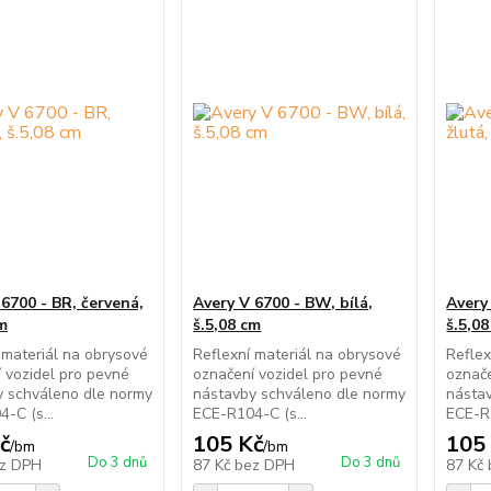
 6700 - BR, červená,
Avery V 6700 - BW, bílá,
Avery 
cm
š.5,08 cm
š.5,0
 materiál na obrysové
Reflexní materiál na obrysové
Reflex
 vozidel pro pevné
označení vozidel pro pevné
označe
y schváleno dle normy
nástavby schváleno dle normy
násta
-C (s...
ECE-R104-C (s...
ECE-R1
č
105 Kč
105
/
bm
/
bm
Do 3 dnů
Do 3 dnů
z DPH
87 Kč
bez DPH
87 Kč