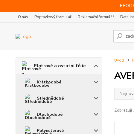
PRODE
O nás
Poptávkový formulář
Reklamační formulář
Datalis
Úvod
P
Plotrové a ostatní fólie
AVER
Krátkodobé
Nejnově
Střednědobé
Zobrazuji 
Dlouhodobé
Polyesterové