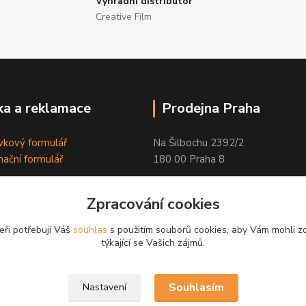
Výhradní distributor
Creative Film
a a reklamace
Prodejna Praha
kový formulář
Na Šilbochu 2392/2
ační formulář
180 00 Praha 8
Otevírací doba:
Zpracování cookies
PO - PÁ 8:00 - 16:30
eři potřebují Váš
souhlas
s použitím souborů cookies, aby Vám mohli z
Odkaz na Google mapu
týkající se Vašich zájmů.
Souhlasím
Nastavení