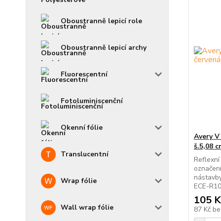
Oboustranně lepicí role
Oboustranně lepicí archy
Fluorescentní
Fotoluminiscenční
Okenní fólie
Avery V
š.5,08 
Translucentní
Reflexní
označení
nástavb
Wrap fólie
ECE-R104
105 K
Wall wrap fólie
87 Kč
be