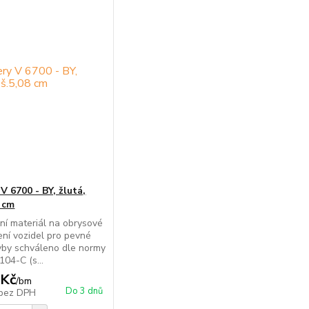
V 6700 - BY, žlutá,
8 cm
ní materiál na obrysové
ní vozidel pro pevné
vby schváleno dle normy
04-C (s...
 Kč
/
bm
Do 3 dnů
bez DPH