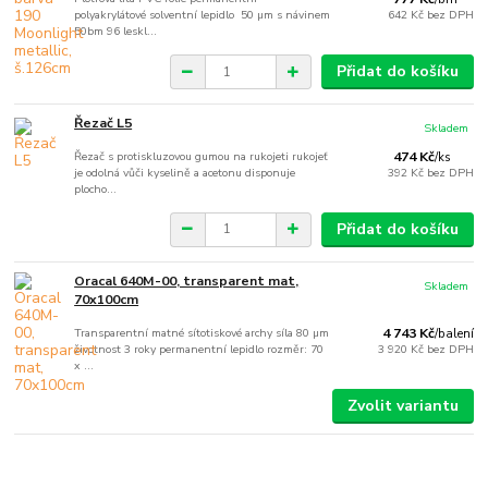
polyakrylátové solventní lepidlo 50 µm s návinem
642 Kč
bez DPH
50bm 96 leskl...
Přidat do košíku
Řezač L5
Skladem
Řezač s protiskluzovou gumou na rukojeti rukojeť
474 Kč
/
ks
je odolná vůči kyselině a acetonu disponuje
392 Kč
bez DPH
plocho...
Přidat do košíku
Oracal 640M-00, transparent mat,
Skladem
70x100cm
Transparentní matné sítotiskové archy síla 80 µm
4 743 Kč
/
balení
životnost 3 roky permanentní lepidlo rozměr: 70
3 920 Kč
bez DPH
x ...
Zvolit variantu