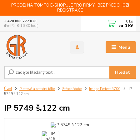
PRODEJ NA TOMTO E-SHOPU JE PRO FIRMY I BEZ PŘEDCHOZÍ
REGISTRACE
0
ks
+ 420 608 777 028
za
0 Kč
(Po-Pá, 8-16:30 hod.)
Menu
Hledat
Úvod
Plotrové a ostatní fólie
Střednědobé
Image Perfect 5700
IP
5749 š.122 cm
IP 5749 š.122 cm