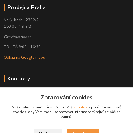
Prodejna Praha
Na Šilbochu 2392/2
180 00 Praha 8
Otevírací doba:
PO - PÁ 8:00 - 16:30
Odkaz na Google mapu
Kontakty
Petr Lapka
Zpracování cookies
+ 420 608 777 028
(Po-Pá, 8-16:30 hod.)
Náš e-shop a partneři potřebují Váš
souhlas
s použitím souborů
cookies, aby Vám mohli zobrazovat informace týkající se Vašich
obchod@golemreklama.cz
zájmů.