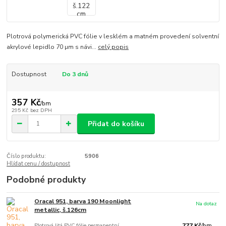
Plotrová polymerická PVC fólie v lesklém a matném provedení solventní
akrylové lepidlo 70 µm s návi...
celý popis
Dostupnost
Do 3 dnů
357 Kč
/
bm
295 Kč
bez DPH
Přidat do košíku
Číslo produktu:
5906
Hlídat cenu / dostupnost
Podobné produkty
Oracal 951, barva 190 Moonlight
Na dotaz
metallic, š.126cm
Plotrová litá PVC fólie permanentní
777 Kč
/
bm