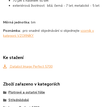
70 µm s návinem 50 bm
exteriérová životnost: bílá, černá - 7 let, metalické - 5 let
Měrná jednotka:
bm
Poznámka:
pro snadné objednávání si objednejte
vzorník v
kategorii VZORNÍKY
Ke stažení
Datalist Image Perfect 5700
Zboží zařazeno v kategoriích
Plotrové a ostatní fólie
Střednědobé