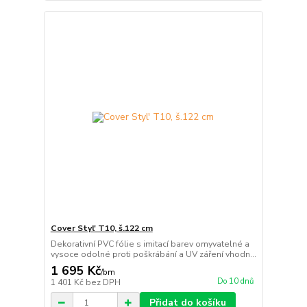
Cover Styl' T10, š.122 cm
Dekorativní PVC fólie s imitací barev omyvatelné a
vysoce odolné proti poškrábání a UV záření vhodn...
1 695 Kč
/
bm
Do 10 dnů
1 401 Kč
bez DPH
Přidat do košíku