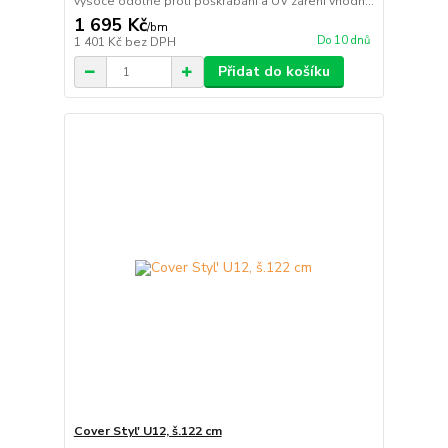
vysoce odolné proti poškrábání a UV záření vhodn...
1 695 Kč
/
bm
Do 10 dnů
1 401 Kč
bez DPH
Přidat do košíku
Cover Styl' U12, š.122 cm