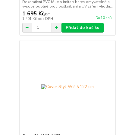
Dekorativní PVC fólie s imitací barev omyvatelné a
vysoce odolné proti poškrábání a UV záření vhodn...
1 695 Kč
/
bm
Do 10 dnů
1 401 Kč
bez DPH
Přidat do košíku