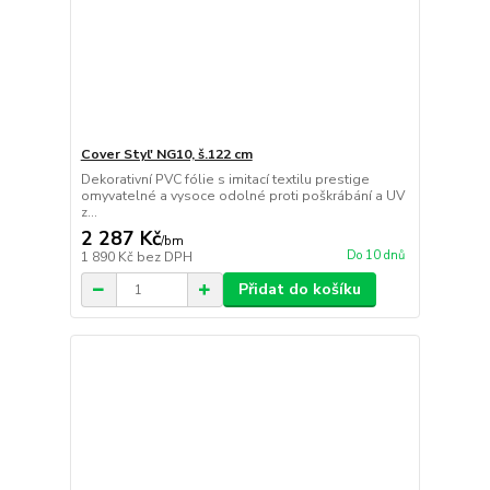
Cover Styl' NG10, š.122 cm
Dekorativní PVC fólie s imitací textilu prestige
omyvatelné a vysoce odolné proti poškrábání a UV
z...
2 287 Kč
/
bm
Do 10 dnů
1 890 Kč
bez DPH
Přidat do košíku