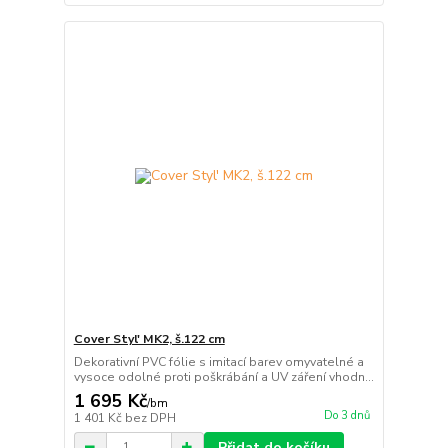
Cover Styl' MK2, š.122 cm
Dekorativní PVC fólie s imitací barev omyvatelné a
vysoce odolné proti poškrábání a UV záření vhodn...
1 695 Kč
/
bm
Do 3 dnů
1 401 Kč
bez DPH
Přidat do košíku