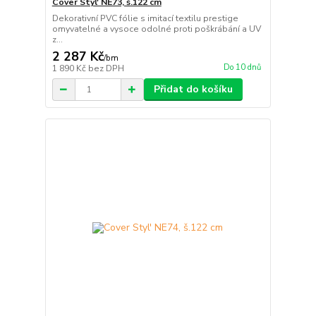
Cover Styl' NE73, š.122 cm
Dekorativní PVC fólie s imitací textilu prestige
omyvatelné a vysoce odolné proti poškrábání a UV
z...
2 287 Kč
/
bm
Do 10 dnů
1 890 Kč
bez DPH
Přidat do košíku