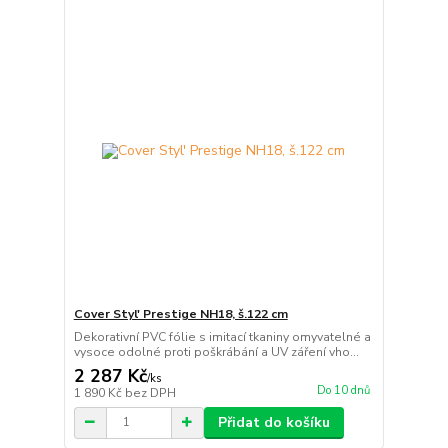
Cover Styl' Prestige NH18, š.122 cm
Dekorativní PVC fólie s imitací tkaniny omyvatelné a
vysoce odolné proti poškrábání a UV záření vho...
2 287 Kč
/
ks
Do 10 dnů
1 890 Kč
bez DPH
Přidat do košíku