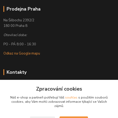
Prodejna Praha
Na Šilbochu 2392/2
180 00 Praha 8
Otevírací doba:
PO - PÁ 8:00 - 16:30
Odkaz na Google mapu
Kontakty
Petr Lapka
+ 420 608 777 028
Zpracování cookies
(Po-Pá, 8-16:30 hod.)
Náš e-shop a partneři potřebují Váš
souhlas
s použitím souborů
cookies, aby Vám mohli zobrazovat informace týkající se Vašich
obchod@golemreklama.cz
zájmů.