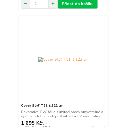
Přidat do košíku
Cover Styl' T51, š.122 cm
Dekorativní PVC fólie s imitací barev omyvatelné a
vysoce odolné proti poškrábání a UV záření vhodn...
1 695 Kč
/
bm