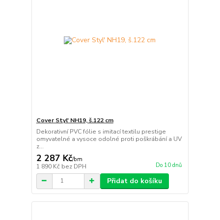
Cover Styl' NH19, š.122 cm
Dekorativní PVC fólie s imitací textilu prestige
omyvatelné a vysoce odolné proti poškrábání a UV
z...
2 287 Kč
/
bm
Do 10 dnů
1 890 Kč
bez DPH
Přidat do košíku