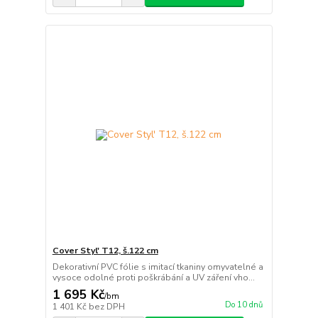
Cover Styl' T12, š.122 cm
Dekorativní PVC fólie s imitací tkaniny omyvatelné a
vysoce odolné proti poškrábání a UV záření vho...
1 695 Kč
/
bm
Do 10 dnů
1 401 Kč
bez DPH