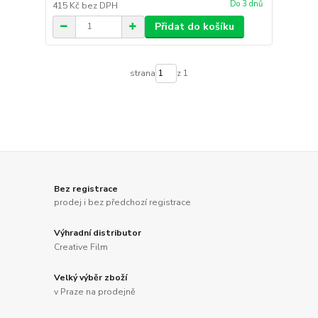
Do 3 dnů
415 Kč
bez DPH
Přidat do košíku
strana
z 1
Bez registrace
prodej i bez předchozí registrace
Výhradní distributor
Creative Film
Velký výběr zboží
v Praze na prodejně