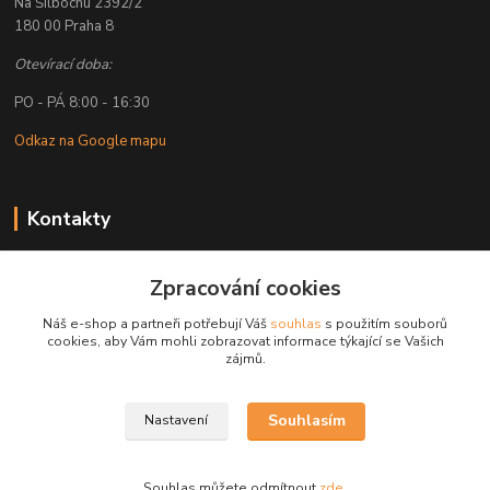
Na Šilbochu 2392/2
180 00 Praha 8
Otevírací doba:
PO - PÁ 8:00 - 16:30
Odkaz na Google mapu
Kontakty
Petr Lapka
Zpracování cookies
+ 420 608 777 028
(Po-Pá, 8-16:30 hod.)
Náš e-shop a partneři potřebují Váš
souhlas
s použitím souborů
cookies, aby Vám mohli zobrazovat informace týkající se Vašich
obchod@golemreklama.cz
zájmů.
Souhlasím
Nastavení
Souhlas můžete odmítnout
zde
.