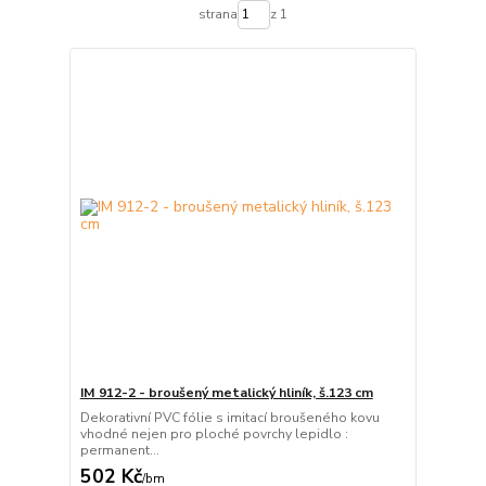
strana
z 1
IM 912-2 - broušený metalický hliník, š.123 cm
Dekorativní PVC fólie s imitací broušeného kovu
vhodné nejen pro ploché povrchy lepidlo :
permanent...
502 Kč
/
bm