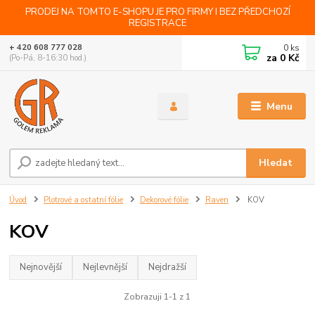
PRODEJ NA TOMTO E-SHOPU JE PRO FIRMY I BEZ PŘEDCHOZÍ
REGISTRACE
0
ks
+ 420 608 777 028
za
0 Kč
(Po-Pá, 8-16:30 hod.)
Menu
Hledat
Úvod
Plotrové a ostatní fólie
Dekorové fólie
Raven
KOV
KOV
Nejnovější
Nejlevnější
Nejdražší
Zobrazuji 1-1 z 1