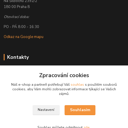
Na Šilbochu 2392/2
180 00 Praha 8
Otevírací doba:
PO - PÁ 8:00 - 16:30
Odkaz na Google mapu
Kontakty
Petr Lapka
Zpracování cookies
+ 420 608 777 028
(Po-Pá, 8-16:30 hod.)
Náš e-shop a partneři potřebují Váš
souhlas
s použitím souborů
cookies, aby Vám mohli zobrazovat informace týkající se Vašich
obchod@golemreklama.cz
zájmů.
Souhlasím
Nastavení
Souhlas můžete odmítnout
zde
.