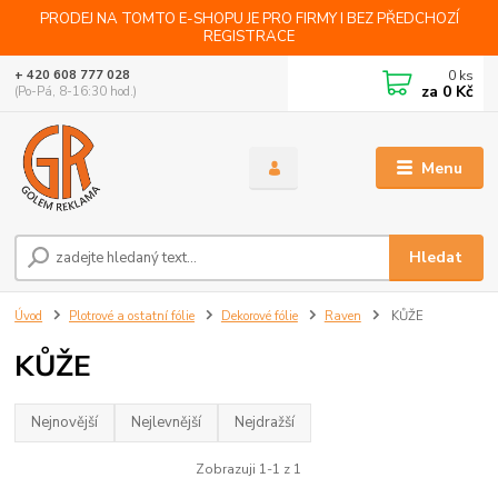
PRODEJ NA TOMTO E-SHOPU JE PRO FIRMY I BEZ PŘEDCHOZÍ
REGISTRACE
0
ks
+ 420 608 777 028
za
0 Kč
(Po-Pá, 8-16:30 hod.)
Menu
Hledat
Úvod
Plotrové a ostatní fólie
Dekorové fólie
Raven
KŮŽE
KŮŽE
Nejnovější
Nejlevnější
Nejdražší
Zobrazuji 1-1 z 1