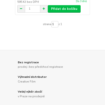
Do 3 dnů
595 Kč
bez DPH
Přidat do košíku
strana
z 1
Bez registrace
prodej i bez předchozí registrace
Výhradní distributor
Creative Film
Velký výběr zboží
v Praze na prodejně