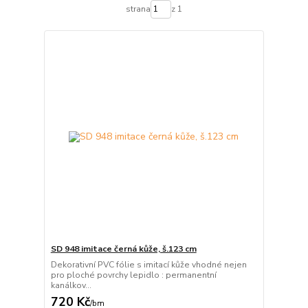
strana
z 1
SD 948 imitace černá kůže, š.123 cm
Dekorativní PVC fólie s imitací kůže vhodné nejen
pro ploché povrchy lepidlo : permanentní
kanálkov...
720 Kč
/
bm