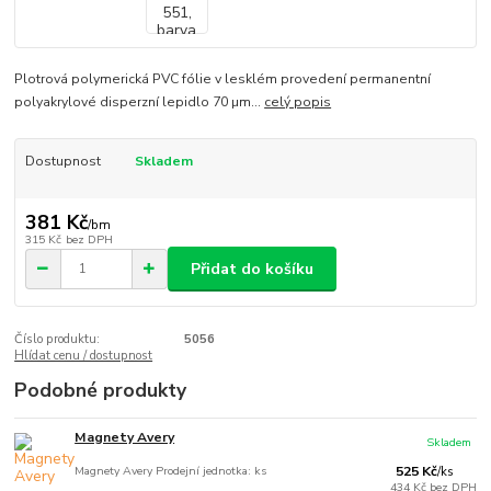
Plotrová polymerická PVC fólie v lesklém provedení permanentní
polyakrylové disperzní lepidlo 70 µm...
celý popis
Dostupnost
Skladem
381 Kč
/
bm
315 Kč
bez DPH
Přidat do košíku
Číslo produktu:
5056
Hlídat cenu / dostupnost
Podobné produkty
Magnety Avery
Skladem
Magnety Avery Prodejní jednotka: ks
525 Kč
/
ks
434 Kč
bez DPH