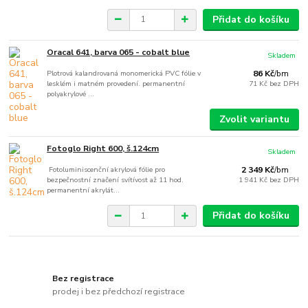
Přidat do košíku
Oracal 641, barva 065 - cobalt blue
Skladem
Plotrová kalandrovaná monomerická PVC fólie v
86 Kč
/
bm
lesklém i matném provedení. permanentní
71 Kč
bez DPH
polyakrylové ...
Zvolit variantu
Fotoglo Right 600, š.124cm
Skladem
Fotoluminiscenční akrylová fólie pro
2 349 Kč
/
bm
bezpečnostní značení svítívost až 11 hod.
1 941 Kč
bez DPH
permanentní akrylát...
Přidat do košíku
Bez registrace
prodej i bez předchozí registrace