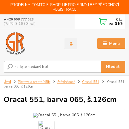
PRODEJ NA TOMTO E-SHOPU JE PRO FIRMY I BEZ PŘEDCHOZÍ
REGISTRACE
0
ks
+ 420 608 777 028
za
0 Kč
(Po-Pá, 8-16:30 hod.)
Menu
Hledat
Úvod
Plotrové a ostatní fólie
Střednědobé
Oracal 551
Oracal 551,
barva 065, š.126cm
Oracal 551, barva 065, š.126cm