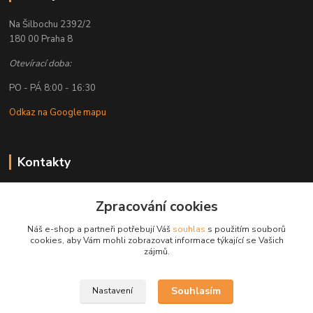
Na Šilbochu 2392/2
180 00 Praha 8
Otevírací doba:
PO - PÁ 8:00 - 16:30
Odkaz na Google mapu
Kontakty
Petr Lapka
+ 420 608 777 028
Zpracování cookies
(Po-Pá, 8-16:30 hod.)
Náš e-shop a partneři potřebují Váš
souhlas
s použitím souborů
cookies, aby Vám mohli zobrazovat informace týkající se Vašich
obchod@golemreklama.cz
zájmů.
Souhlasím
Nastavení